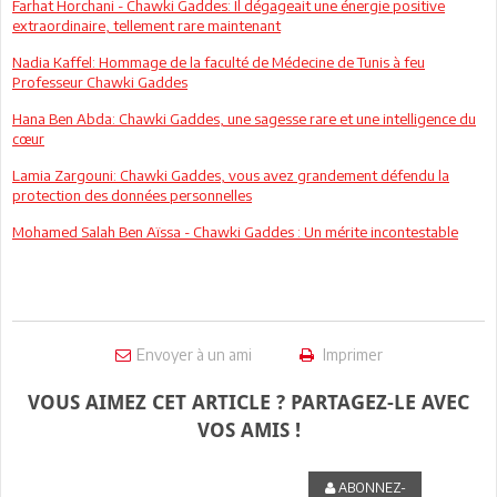
Farhat Horchani - Chawki Gaddes: Il dégageait une énergie positive
extraordinaire, tellement rare maintenant
Nadia Kaffel: Hommage de la faculté de Médecine de Tunis à feu
Professeur Chawki Gaddes
Hana Ben Abda: Chawki Gaddes, une sagesse rare et une intelligence du
cœur
Lamia Zargouni: Chawki Gaddes, vous avez grandement défendu la
protection des données personnelles
Mohamed Salah Ben Aïssa - Chawki Gaddes : Un mérite incontestable
Envoyer à un ami
Imprimer
VOUS AIMEZ CET ARTICLE ? PARTAGEZ-LE AVEC
VOS AMIS !
ABONNEZ-