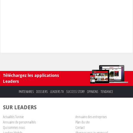
Téléchargez les applications
Leaders
PARTENAIRES
DOSSIERS
LEADERS TV
SUCCESS STORY
OPINIONS
TENDANCE
SUR LEADERS
Actualités Tunisie
Annuaire des entreprises
Annuaire de personnalités
Plan du site
Qui sommes nous
Contact
Leaders Mobile
Abonnez-vous au mensuel