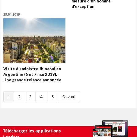
mesure d'un homme
d'exception
29.04.2019
Visite du ministre Jhinaoui en
Argentine (6 et 7 mai 2019):
Une grande relance annoncée
1
2
3
4
5
Suivant
Téléchargez les applications
Leaders