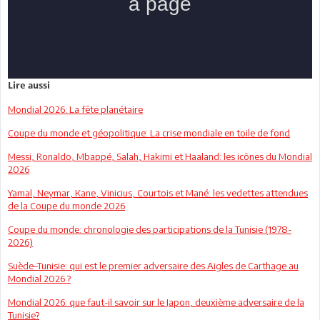
Lire aussi
Mondial 2026: La fête planétaire
Coupe du monde et géopolitique: La crise mondiale en toile de fond
Messi, Ronaldo, Mbappé, Salah, Hakimi et Haaland: les icônes du Mondial
2026
Yamal, Neymar, Kane, Vinicius, Courtois et Mané: les vedettes attendues
de la Coupe du monde 2026
Coupe du monde: chronologie des participations de la Tunisie (1978-
2026)
Suède–Tunisie: qui est le premier adversaire des Aigles de Carthage au
Mondial 2026 ?
Mondial 2026: que faut-il savoir sur le Japon, deuxième adversaire de la
Tunisie?