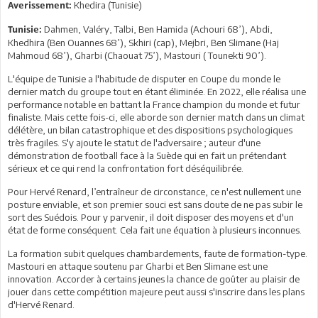
Khedira (Tunisie)
Averissement:
Dahmen, Valéry, Talbi, Ben Hamida (Achouri 68’), Abdi,
Tunisie:
Khedhira (Ben Ouannes 68’), Skhiri (cap), Mejbri, Ben Slimane (Haj
Mahmoud 68’), Gharbi (Chaouat 75’), Mastouri ( Tounekti 90’).
L'équipe de Tunisie a l'habitude de disputer en Coupe du monde le
dernier match du groupe tout en étant éliminée. En 2022, elle réalisa une
performance notable en battant la France champion du monde et futur
finaliste. Mais cette fois-ci, elle aborde son dernier match dans un climat
délétère, un bilan catastrophique et des dispositions psychologiques
très fragiles. S'y ajoute le statut de l'adversaire ; auteur d'une
démonstration de football face à la Suède qui en fait un prétendant
sérieux et ce qui rend la confrontation fort déséquilibrée.
Pour Hervé Renard, l’entraîneur de circonstance, ce n'est nullement une
posture enviable, et son premier souci est sans doute de ne pas subir le
sort des Suédois. Pour y parvenir, il doit disposer des moyens et d'un
état de forme conséquent. Cela fait une équation à plusieurs inconnues.
La formation subit quelques chambardements, faute de formation-type.
Mastouri en attaque soutenu par Gharbi et Ben Slimane est une
innovation. Accorder à certains jeunes la chance de goûter au plaisir de
jouer dans cette compétition majeure peut aussi s'inscrire dans les plans
d'Hervé Renard.