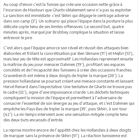
Au coup d'envoi c’est la Tunisie qui crée une occasion nette grâce à
l’incursion de Mastouri que Gharbi idéalement servi n’a pas su exploiter.
La sanction est immédiate: c’est Skhiri qui dégage le centrage adverse
dans son camp (3’). Un scénario qui place l’équipe dans la posture la plus
délicate copte tenu de ses limites offensives. Le second but, quatre
minutes après, marqué par Brobbey complique la situation et laisse
entrevoir le pire.
C’est alors que l’équipe amorce son réveil et réussit des attaques bien
élaborées et frôlant la concrétisation par Ben Slimane (11’) et Mejbri (13’),
mais leur jeu de tête est approximatif. Les Hollandais reprennent ensuite
la maîtrise du jeu pour menacer Dahmen (19’), profitant ses espaces
concédés et de l’incapacité des Tunisiens à créer des occasions franches.
Gravenberch est même à deux doigts de tripler la marque (28’). La
pression hollandaise se poursuit créant une menace constante et laissant
Hervé Renard dans l’expectative. Une tentative de Gharbi ne trouve pas
le cadre (32’), signe d’une impuissance criarde. Les déchets techniques
compliquent la mission de l’équipe et permettent à l’adversaire de
consacrer l’essentiel de son énergie au jeu d’attaque, et c’est Dahmen qui
empêche les Pays Bas de tripler la marque (39’, puis Skhiri, à son tour
(42’). La mi-temps intervient avec une sensation mitigée compte tenu
des deux buts encaissés d’entrée.
La reprise montre encore de l’appétit chez les Hollandais à deux doigts
de marquer sans la présence de Skhiri (51’). La réaction tunisienne est