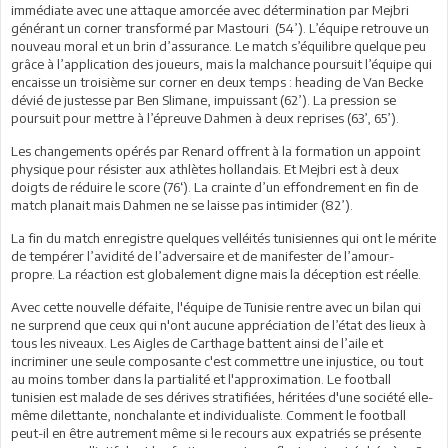
immédiate avec une attaque amorcée avec détermination par Mejbri
générant un corner transformé par Mastouri (54’). L’équipe retrouve un
nouveau moral et un brin d’assurance. Le match s’équilibre quelque peu
grâce à l’application des joueurs, mais la malchance poursuit l’équipe qui
encaisse un troisième sur corner en deux temps : heading de Van Becke
dévié de justesse par Ben Slimane, impuissant (62’). La pression se
poursuit pour mettre à l’épreuve Dahmen à deux reprises (63’, 65’).
Les changements opérés par Renard offrent à la formation un appoint
physique pour résister aux athlètes hollandais. Et Mejbri est à deux
doigts de réduire le score (76‘). La crainte d’un effondrement en fin de
match planait mais Dahmen ne se laisse pas intimider (82’).
La fin du match enregistre quelques velléités tunisiennes qui ont le mérite
de tempérer l’avidité de l’adversaire et de manifester de l’amour-
propre. La réaction est globalement digne mais la déception est réelle.
Avec cette nouvelle défaite, l'équipe de Tunisie rentre avec un bilan qui
ne surprend que ceux qui n'ont aucune appréciation de l’état des lieux à
tous les niveaux. Les Aigles de Carthage battent ainsi de l’aile et
incriminer une seule composante c'est commettre une injustice, ou tout
au moins tomber dans la partialité et l'approximation. Le football
tunisien est malade de ses dérives stratifiées, héritées d'une société elle-
même dilettante, nonchalante et individualiste. Comment le football
peut-il en être autrement même si le recours aux expatriés se présente