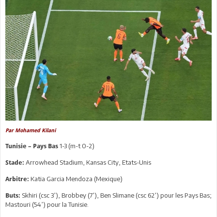
Par Mohamed Kilani
1-3 (m-t 0-2)
Tunisie – Pays Bas
Arrowhead Stadium, Kansas City, Etats-Unis
Stade:
Katia Garcia Mendoza (Mexique)
Arbitre:
Skhiri (csc 3’), Brobbey (7’), Ben Slimane (csc 62’) pour les Pays Bas;
Buts:
Mastouri (54’) pour la Tunisie.