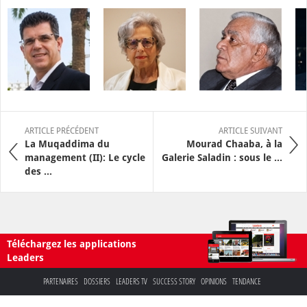
ARTICLE PRÉCÉDENT
ARTICLE SUIVANT
La Muqaddima du
Mourad Chaaba, à la
management (II): Le cycle
Galerie Saladin : sous le ...
des ...
Téléchargez les applications
Leaders
PARTENAIRES
DOSSIERS
LEADERS TV
SUCCESS STORY
OPINIONS
TENDANCE