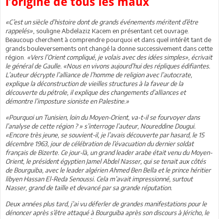
l’origine de tous les maux
«C’est un siècle d’histoire dont de grands événements méritent d’être
rappelés»
, souligne Abdelaziz Kacem en présentant cet ouvrage.
Beaucoup cherchent à comprendre pourquoi et dans quel intérêt tant de
grands bouleversements ont changé la donne successivement dans cette
région.
«Vers l’Orient compliqué, je volais avec des idées simples», écrivait
le général de Gaulle. «Nous en vivons aujourd’hui des répliques édifiantes.
L’auteur décrypte l’alliance de l’homme de religion avec l’autocrate,
explique la déconstruction de vieilles structures à la faveur de la
découverte du pétrole, il explique des changements d’alliances et
démontre l’imposture sioniste en Palestine.»
«Pourquoi un Tunisien, loin du Moyen-Orient, va-t-il se fourvoyer dans
l’analyse de cette région ? » s’interroge l’auteur, Noureddine Dougui.
«Encore très jeune, se souvient-il, je l’avais découverte par hasard, le 15
décembre 1963, jour de célébration de l’évacuation du dernier soldat
français de Bizerte. Ce jour-là, un grand leader arabe était venu du Moyen-
Orient, le président égyptien Jamel Abdel Nasser, qui se tenait aux côtés
de Bourguiba, avec le leader algérien Ahmed Ben Bella et le prince héritier
libyen Hassan El-Reda Senoussi. Cela m’avait impressionné, surtout
Nasser, grand de taille et devancé par sa grande réputation.
Deux années plus tard, j’ai vu déferler de grandes manifestations pour le
dénoncer après s’être attaqué à Bourguiba après son discours à Jéricho, le