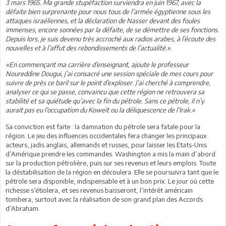
3 mars 1965. Ma grande stupéfaction surviendra en juin 1967, avec la
défaite bien surprenante pour nous tous de l’armée égyptienne sous les
attaques israéliennes, et la déclaration de Nasser devant des foules
immenses, encore sonnées par la défaite, de se démettre de ses fonctions.
Depuis lors, je suis devenu très accroché aux radios arabes, à l’écoute des
nouvelles et à l’affut des rebondissements de l’actualité.»
«En commençant ma carrière d’enseignant, ajoute le professeur
Noureddine Dougui, j’ai consacré une session spéciale de mes cours pour
suivre de près ce baril sur le point d’exploser. J’ai cherché à comprendre,
analyser ce qui se passe, convaincu que cette région ne retrouvera sa
stabilité et sa quiétude qu’avec la fin du pétrole. Sans ce pétrole, il n’y
aurait pas eu l’occupation du Koweït ou la déliquescence de l’Irak.»
Sa conviction est faite : la damnation du pétrole sera fatale pour la
région. Le jeu des influences occidentales fera changer les principaux
acteurs, jadis anglais, allemands et russes, pour laisser les Etats-Unis
d’Amérique prendre les commandes. Washington a mis la main d’abord
sur la production pétrolière, puis sur ses revenus et leurs emplois. Toute
la déstabilisation de la région en découlera. Elle se poursuivra tant que le
pétrole sera disponible, indispensable et à un bon prix. Le jour où cette
richesse s’étiolera, et ses revenus baisseront, l’intérêt américain
tombera, surtout avec la réalisation de son grand plan des Accords
d’Abraham.