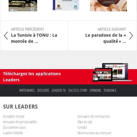
ARTICLE PRÉCÉDENT
ARTICLE SUIVANT
La Tunisie à l’ONU : La
Le paradoxe de la «
montée de ...
qualité » ...
Téléchargez les applications
Leaders
PARTENAIRES
DOSSIERS
LEADERS TV
SUCCESS STORY
OPINIONS
TENDANCE
SUR LEADERS
Actualités Tunisie
Annuaire des entreprises
Annuaire de personnalités
Plan du site
Qui sommes nous
Contact
Leaders Mobile
Abonnez-vous au mensuel