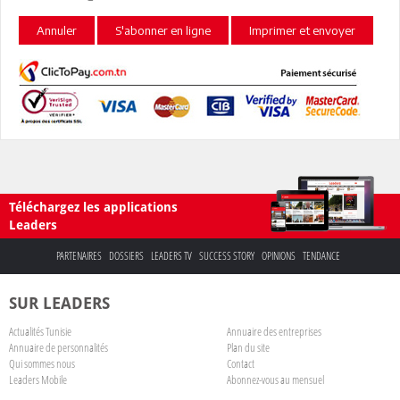
Annuler
S'abonner en ligne
Imprimer et envoyer
Téléchargez les applications
Leaders
PARTENAIRES
DOSSIERS
LEADERS TV
SUCCESS STORY
OPINIONS
TENDANCE
SUR LEADERS
Actualités Tunisie
Annuaire des entreprises
Annuaire de personnalités
Plan du site
Qui sommes nous
Contact
Leaders Mobile
Abonnez-vous au mensuel