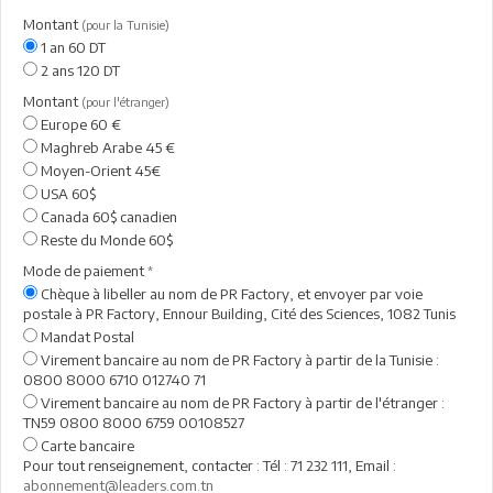
Montant
(pour la Tunisie)
1 an 60 DT
2 ans 120 DT
Montant
(pour l'étranger)
Europe 60 €
Maghreb Arabe 45 €
Moyen-Orient 45€
USA 60$
Canada 60$ canadien
Reste du Monde 60$
Mode de paiement
*
Chèque à libeller au nom de PR Factory, et envoyer par voie
postale à PR Factory, Ennour Building, Cité des Sciences, 1082 Tunis
Mandat Postal
Virement bancaire au nom de PR Factory à partir de la Tunisie :
0800 8000 6710 012740 71
Virement bancaire au nom de PR Factory à partir de l'étranger :
TN59 0800 8000 6759 00108527
Carte bancaire
Pour tout renseignement, contacter : Tél : 71 232 111, Email :
abonnement@leaders.com.tn