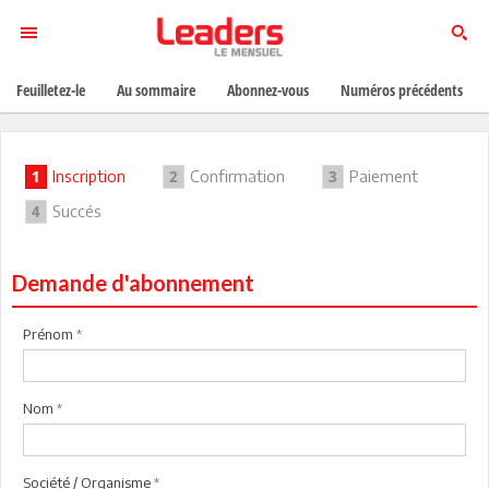
Feuilletez-le
Au sommaire
Abonnez-vous
Numéros précédents
Inscription
Confirmation
Paiement
1
2
3
Succés
4
Demande d'abonnement
Prénom
*
Nom
*
Société / Organisme
*