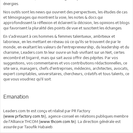
énergies.
Nos outils sont les news qui ouvrent des perspectives, les études de cas
et témoignages qui montrent la voie, les notes & docs qui
approfondissent la réflexion et éclairent la décision, les opinions et blogs
qui favorisent la pluralité des points de vue et suscitent les échanges.
En s'adressant à ces hommes & femmes talentueux, ambitieux et
laborieux, en les mettant en réseau où ce qu'ils se trouvent de par le
monde, en exaltant les valeurs de l'entrepreneurship, du leadership et du
charisme, Leaders.com.tn leur ouvre un hub vivifiant sur un Net, certes
encombré et bigarré, mais qui sait aussi offrir des pépites. Par vos
suggestions, vos commentaires et vos contributions rédactionnelles, ce
site sera, managers, chefs d'entreprises, médecins, architectes, avocats,
expert comptables, universitaires, chercheurs, créatifs et tous talents, ce
que vous voudriez qu'il soit.
Emanation
Leaders.com.tn est conçu et réalisé par PR Factory
(
www.prfactory.com.tn
), agence-conseil en relations publiques membre
de l'Alliance THCOM (
www.thcom.com.tn
). La direction générale est
assurée par Taoufik Habaieb.