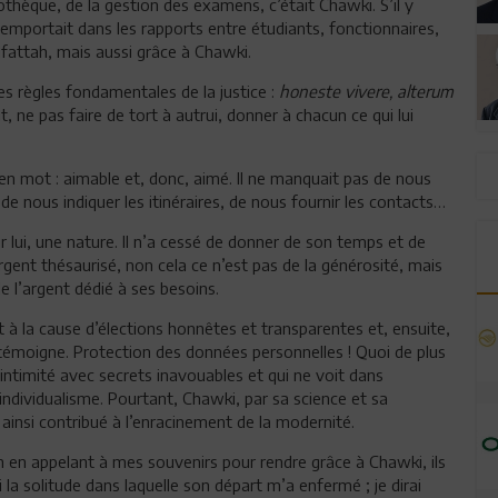
iothèque, de la gestion des examens, c’était Chawki. S’il y
l’emportait dans les rapports entre étudiants, fonctionnaires,
lfattah, mais aussi grâce à Chawki.
es règles fondamentales de la justice :
honeste vivere, alterum
 ne pas faire de tort à autrui, donner à chacun ce qui lui
en mot : aimable et, donc, aimé. Il ne manquait pas de nous
 nous indiquer les itinéraires, de nous fournir les contacts…
lui, une nature. Il n’a cessé de donner de son temps et de
ent thésaurisé, non cela ce n’est pas de la générosité, mais
e l’argent dédié à ses besoins.
 la cause d’élections honnêtes et transparentes et, ensuite,
 témoigne. Protection des données personnelles ! Quoi de plus
ntimité avec secrets inavouables et qui ne voit dans
’individualisme. Pourtant, Chawki, par sa science et sa
t ainsi contribué à l’enracinement de la modernité.
n en appelant à mes souvenirs pour rendre grâce à Chawki, ils
ai la solitude dans laquelle son départ m’a enfermé ; je dirai