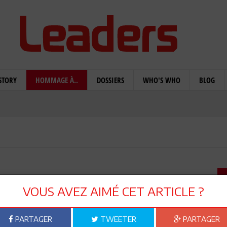
STORY
HOMMAGE À..
DOSSIERS
WHO'S WHO
BLOG
ani : A Chawki
VOUS AVEZ AIMÉ CET ARTICLE ?
PARTAGER
TWEETER
PARTAGER