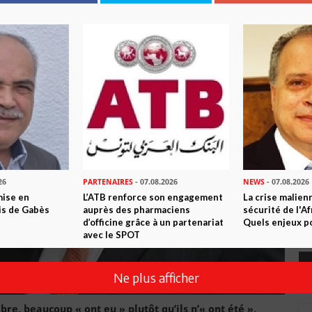
26
PARTENAIRES
- 07.08.2026
NEWS
- 07.08.2026
mise en
L’ATB renforce son engagement
La crise malien
is de Gabès
auprès des pharmaciens
sécurité de l'A
d’officine grâce à un partenariat
Quels enjeux po
avec le SPOT
Ne plus afficher
, beaucoup « ont eu » plutôt qu’ils n’« ont été »,