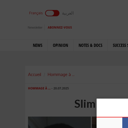
العربية
Français
Newsletter
ABONNEZ-VOUS
NEWS
OPINION
NOTES & DOCS
SUCCESS 
Accueil
Hommage à ...
HOMMAGE À ...
- 20.07.2025
Slim Laghm