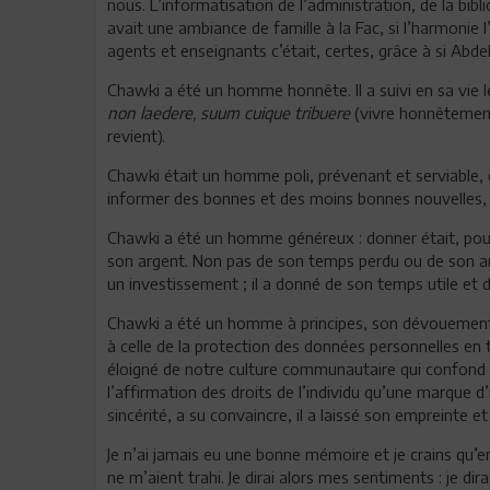
nous. L’informatisation de l’administration, de la bibl
avait une ambiance de famille à la Fac, si l’harmonie 
agents et enseignants c’était, certes, grâce à si Abde
Chawki a été un homme honnête. Il a suivi en sa vie l
non laedere, suum cuique tribuere
(vivre honnêtement,
revient).
Chawki était un homme poli, prévenant et serviable, 
informer des bonnes et des moins bonnes nouvelles, de
Chawki a été un homme généreux : donner était, pour 
son argent. Non pas de son temps perdu ou de son arg
un investissement ; il a donné de son temps utile et d
Chawki a été un homme à principes, son dévouement à
à celle de la protection des données personnelles en
éloigné de notre culture communautaire qui confond i
l’affirmation des droits de l’individu qu’une marque d
sincérité, a su convaincre, il a laissé son empreinte e
Je n’ai jamais eu une bonne mémoire et je crains qu’e
ne m’aient trahi. Je dirai alors mes sentiments : je dir