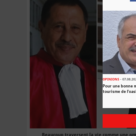
OPINIONS
- 07.08.20
Pour une bonne 
tourisme de l’oas
Beaucoup traversent la vie comme une ombre