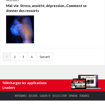
04.03.2021
Mal-vie: Stress, anxiété, dépression...Comment se
donner des ressorts
1
2
3
4
Suivant
Téléchargez les applications
Leaders
PARTENAIRES
DOSSIERS
LEADERS TV
SUCCESS STORY
OPINIONS
TENDANCE