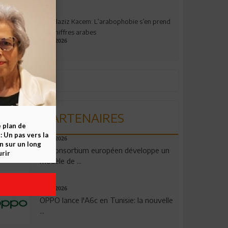
Abdelaziz Kacem: L’arabophobie s’en prend
aux chiffres arabes
09.07.2026
PARTENAIRES
e plan de
 Un pas vers la
06.08.2026
n sur un long
Un consortium européen développe un
rir
modèle de ...
04.08.2026
OPPO lance l'A6c en Tunisie: la nouvelle
...