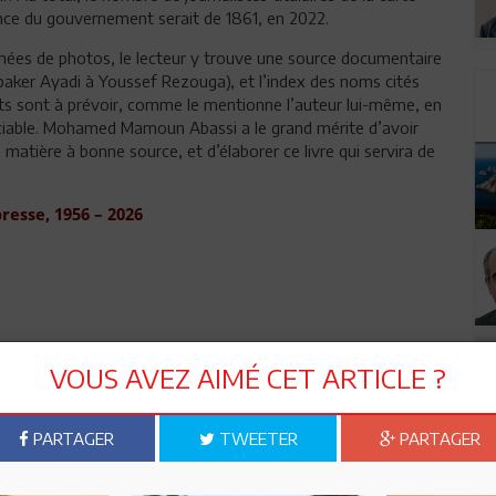
dence du gouvernement serait de 1861, en 2022.
nées de photos, le lecteur y trouve une source documentaire
baker Ayadi à Youssef Rezouga), et l’index des noms cités
nts sont à prévoir, comme le mentionne l’auteur lui-même, en
réciable. Mohamed Mamoun Abassi a le grand mérite d’avoir
a matière à bonne source, et d’élaborer ce livre qui servira de
presse, 1956 – 2026
VOUS AVEZ AIMÉ CET ARTICLE ?
n ami
Imprimer
PARTAGER
TWEETER
PARTAGER
 ? PARTAGEZ-LE AVEC VOS AMIS !