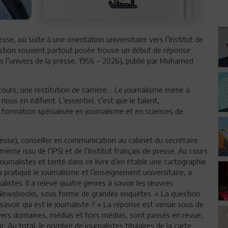
se, où suite à une orientation universitaire vers l’Institut de
stion souvent partout posée trouve un début de réponse
ans l’univers de la presse, 1956 – 2026), publié par Mohamed
cours, une restitution de carrière… Le journalisme mène à
ous en édifient. L’essentiel, c’est que le talent,
 formation spécialisée en journalisme et en sciences de
resse), conseiller en communication au cabinet du secrétaire
-même issu de l’IPSI et de l’Institut français de presse. Au cours
ournalistes et tenté dans ce livre d’en établir une cartographie
a pratiqué le journalisme et l’enseignement universitaire, a
nalistes. Il a relevé quatre genres à savoir les œuvres
 les Newsbooks, sous forme de grandes enquêtes. « La question
voir qui est le journaliste ? » La réponse est venue sous de
 Divers domaines, médias et hors médias, sont passés en revue,
. Au total, le nombre de journalistes titulaires de la carte