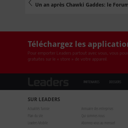
Un an après Chawki Gaddes: le Forum 
Téléchargez les applicati
Pour emporter Leaders partout avec vous, vous pouv
gratuites sur le « store » de votre appareil.
PARTENAIRES
DOSSIERS
SUR LEADERS
Actualités Tunisie
Annuaire des entreprises
Plan du site
Qui sommes nous
Leaders Mobile
Abonnez-vous au mensuel