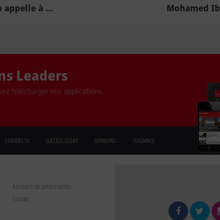
appelle à ...
Mohamed Ibra
ons Leaders
ez télécharger nos applications
LEADERS TV
SUCCESS STORY
OPINIONS
TENDANCE
Annuaire de personnalités
Contact