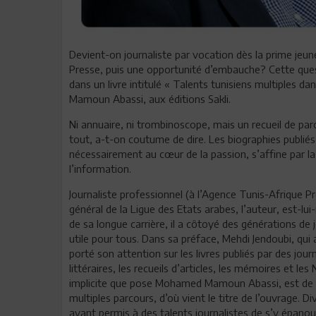
Devient-on journaliste par vocation dès la prime jeunes
Presse, puis une opportunité d’embauche? Cette que
dans un livre intitulé « Talents tunisiens multiples d
Mamoun Abassi, aux éditions Sakli.
Ni annuaire, ni trombinoscope, mais un recueil de par
tout, a-t-on coutume de dire. Les biographies publiés n
nécessairement au cœur de la passion, s’affine par la
l’information.
Journaliste professionnel (à l’Agence Tunis-Afrique P
général de la Ligue des Etats arabes, l’auteur, est-lui
de sa longue carrière, il a côtoyé des générations de j
utile pour tous. Dans sa préface, Mehdi Jendoubi, qui 
porté son attention sur les livres publiés par des jour
littéraires, les recueils d’articles, les mémoires et
implicite que pose Mohamed Mamoun Abassi, est de sa
multiples parcours, d’où vient le titre de l’ouvrage.
ayant permis à des talents journalistes de s’y épanouir