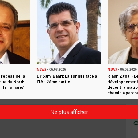
TWEETER
ABONNEZ-VOUS
R CET ARTICLE
0
Commentaires
Commenter
NEWS
- 06.08.2026
NEWS
- 06.08.2026
 redessine la
Dr Sami Bahri: La Tunisie face à
Riadh Zghal - L
ique du Nord:
l'IA - 2ème partie
développement:
 la Tunisie?
décentralisatio
chemin à parcou
Ne plus afficher