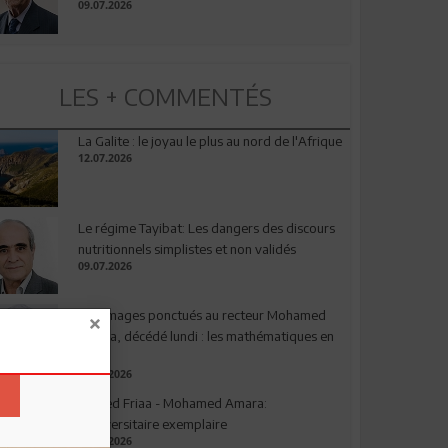
09.07.2026
LES + COMMENTÉS
La Galite : le joyau le plus au nord de l'Afrique
12.07.2026
Le régime Tayibat: Les dangers des discours
nutritionnels simplistes et non validés
09.07.2026
Hommages ponctués au recteur Mohamed
Amara, décédé lundi : les mathématiques en
deuil
03.08.2026
Ahmed Friaa - Mohamed Amara:
l’Universitaire exemplaire
04.08.2026