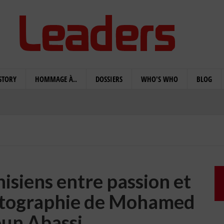
STORY
HOMMAGE À..
DOSSIERS
WHO'S WHO
BLOG
nisiens entre passion et
artographie de Mohamed
n Abassi