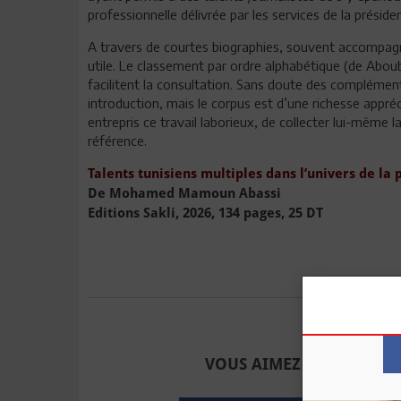
professionnelle délivrée par les services de la prési
A travers de courtes biographies, souvent accompag
utile. Le classement par ordre alphabétique (de Abou
facilitent la consultation. Sans doute des compléme
introduction, mais le corpus est d’une richesse app
entrepris ce travail laborieux, de collecter lui-même l
référence.
Talents tunisiens multiples dans l’univers de la 
De Mohamed Mamoun Abassi
Editions Sakli, 2026, 134 pages, 25 DT
Envoyer à u
VOUS AIMEZ CET ARTICLE