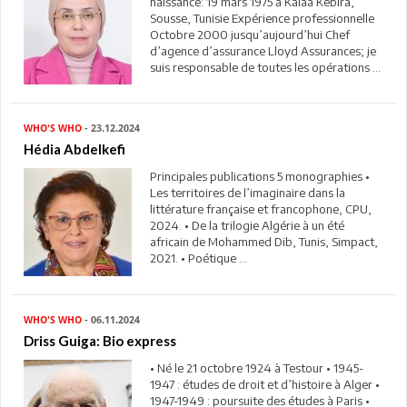
naissance: 19 mars 1975 à Kalaa Kebira,
Sousse, Tunisie Expérience professionnelle
Octobre 2000 jusqu’aujourd’hui Chef
d’agence d’assurance Lloyd Assurances; je
suis responsable de toutes les opérations ...
WHO'S WHO
- 23.12.2024
Hédia Abdelkefi
Principales publications 5 monographies •
Les territoires de l’imaginaire dans la
littérature française et francophone, CPU,
2024. • De la trilogie Algérie à un été
africain de Mohammed Dib, Tunis, Simpact,
2021. • Poétique ...
WHO'S WHO
- 06.11.2024
Driss Guiga: Bio express
• Né le 21 octobre 1924 à Testour • 1945-
1947 : études de droit et d’histoire à Alger •
1947-1949 : poursuite des études à Paris •