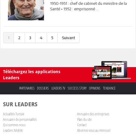
1950-1951 : chef de cabinet du ministre de la
Santé • 1952 : emprisonné ...
1
2
3
4
5
Suivant
Téléchargez les applications
Leaders
PARTENAIRES
DOSSIERS
LEADERS TV
SUCCESS STORY
OPINIONS
TENDANCE
SUR LEADERS
Actualités Tunisie
Annuaire des entreprises
Annuaire de personnalités
Plan du site
Qui sommes nous
Contact
Leaders Mobile
Abonnez-vous au mensuel