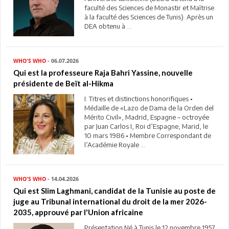
faculté des Sciences de Monastir et Maîtrise
à la faculté des Sciences de Tunis). Après un
DEA obtenu à ...
WHO'S WHO
- 06.07.2026
Qui est la professeure Raja Bahri Yassine, nouvelle
présidente de Beït al-Hikma
I. Titres et distinctions honorifiques •
Médaille de «Lazo de Dama de la Orden del
Mérito Civil», Madrid, Espagne – octroyée
par Juan Carlos I, Roi d’Espagne, Marid, le
10 mars 1986 • Membre Correspondant de
l’Académie Royale ...
WHO'S WHO
- 14.04.2026
Qui est Slim Laghmani, candidat de la Tunisie au poste de
juge au Tribunal international du droit de la mer 2026-
2035, approuvé par l'Union africaine
Présentation Né à Tunis le 12 novembre 1957.