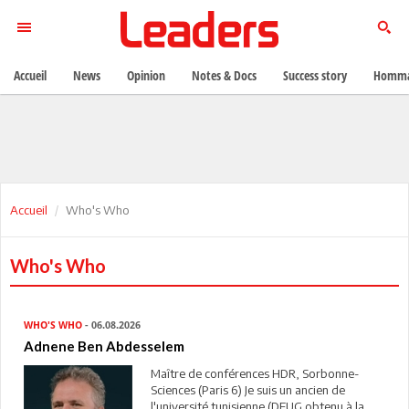
Accueil
News
Opinion
Notes & Docs
Success story
Homma
Accueil
Who's Who
Who's Who
WHO'S WHO
- 06.08.2026
Adnene Ben Abdesselem
Maître de conférences HDR, Sorbonne-
Sciences (Paris 6) Je suis un ancien de
l'université tunisienne (DEUG obtenu à la