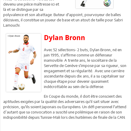
devenu une pièce maîtresse ici et
là et se distingue par sa
polyvalence et son abattage. Buteur d'appoint, pourvoyeur de balles
décisives, il constitue un joueur de base et un atout de taille pour Sabri
Lamouchi.
Dylan Bronn
Avec 52 sélections- 2 buts, Dylan Bronn, né en
juin 1995, s'affirme comme un défenseur
inamovible. A trente ans, le sociétaire de la
Servette de Genève s'impose par sa rigueur, son
engagement et sa régularité. Avec une carrière
ascendante depuis dix ans, il a su capitaliser sur
chaque étape pour devenir quasiment
indécrottable au sein de la défense.
En Coupe du monde, il doit être conscient des
aptitudes exigées par la qualité des adversaires qu'il sait situer avec
précision, qu'ils soient Japonais ou Européens. Un défi personnel l'attend
d’autant que sa convocation a suscité une polémique en raison de son
indisponibilité depuis Tunisie-Mali lors des huitièmes de finale de la CAN.