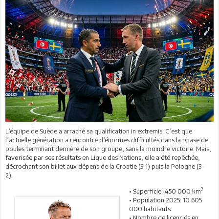
L’équipe de Suède a arraché sa qualification in extremis. C’est que
l’actuelle génération a rencontré d’énormes difficultés dans la phase de
poules terminant dernière de son groupe, sans la moindre victoire. Mais,
favorisée par ses résultats en Ligue des Nations, elle a été repêchée,
décrochant son billet aux dépens de la Croatie (3-1) puis la Pologne (3-
2).
2
• Superficie: 450 000 km
• Population 2025: 10 605
000 habitants
• Nombre de licenciés en