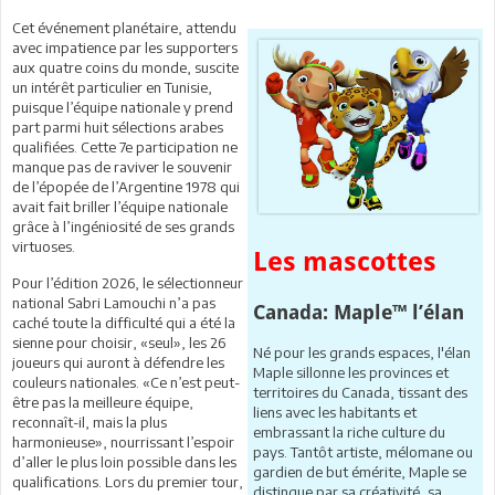
Cet événement planétaire, attendu
avec impatience par les supporters
aux quatre coins du monde, suscite
un intérêt particulier en Tunisie,
puisque l’équipe nationale y prend
part parmi huit sélections arabes
qualifiées. Cette 7e participation ne
manque pas de raviver le souvenir
de l’épopée de l’Argentine 1978 qui
avait fait briller l’équipe nationale
grâce à l’ingéniosité de ses grands
virtuoses.
Les mascottes
Pour l’édition 2026, le sélectionneur
national Sabri Lamouchi n’a pas
Canada: Maple™ l’élan
caché toute la difficulté qui a été la
sienne pour choisir, «seul», les 26
Né pour les grands espaces, l'élan
joueurs qui auront à défendre les
Maple sillonne les provinces et
couleurs nationales. «Ce n’est peut-
territoires du Canada, tissant des
être pas la meilleure équipe,
liens avec les habitants et
reconnaît-il, mais la plus
embrassant la riche culture du
harmonieuse», nourrissant l’espoir
pays. Tantôt artiste, mélomane ou
d’aller le plus loin possible dans les
gardien de but émérite, Maple se
qualifications. Lors du premier tour,
distingue par sa créativité, sa