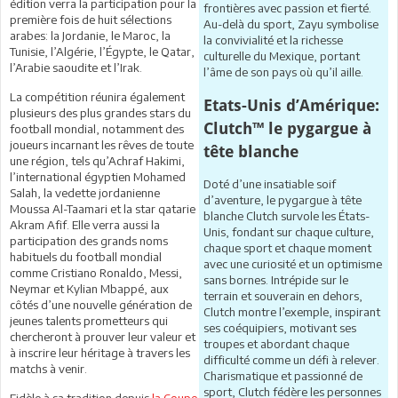
édition verra la participation pour la
frontières avec passion et fierté.
première fois de huit sélections
Au-delà du sport, Zayu symbolise
arabes: la Jordanie, le Maroc, la
la convivialité et la richesse
Tunisie, l’Algérie, l’Égypte, le Qatar,
culturelle du Mexique, portant
l’Arabie saoudite et l’Irak.
l’âme de son pays où qu’il aille.
La compétition réunira également
Etats-Unis d’Amérique:
plusieurs des plus grandes stars du
Clutch™ le pygargue à
football mondial, notamment des
joueurs incarnant les rêves de toute
tête blanche
une région, tels qu’Achraf Hakimi,
l’international égyptien Mohamed
Doté d’une insatiable soif
Salah, la vedette jordanienne
d’aventure, le pygargue à tête
Moussa Al-Taamari et la star qatarie
blanche Clutch survole les États-
Akram Afif. Elle verra aussi la
Unis, fondant sur chaque culture,
participation des grands noms
chaque sport et chaque moment
habituels du football mondial
avec une curiosité et un optimisme
comme Cristiano Ronaldo, Messi,
sans bornes. Intrépide sur le
Neymar et Kylian Mbappé, aux
terrain et souverain en dehors,
côtés d’une nouvelle génération de
Clutch montre l’exemple, inspirant
jeunes talents prometteurs qui
ses coéquipiers, motivant ses
chercheront à prouver leur valeur et
troupes et abordant chaque
à inscrire leur héritage à travers les
difficulté comme un défi à relever.
matchs à venir.
Charismatique et passionné de
sport, Clutch fédère les personnes
Fidèle à sa tradition depuis
la Coupe