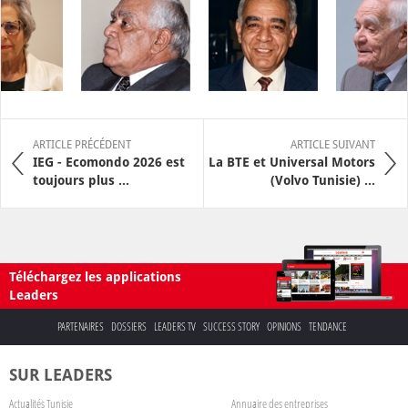
ARTICLE PRÉCÉDENT
ARTICLE SUIVANT
IEG - Ecomondo 2026 est
La BTE et Universal Motors
toujours plus ...
(Volvo Tunisie) ...
Téléchargez les applications
Leaders
PARTENAIRES
DOSSIERS
LEADERS TV
SUCCESS STORY
OPINIONS
TENDANCE
SUR LEADERS
Actualités Tunisie
Annuaire des entreprises