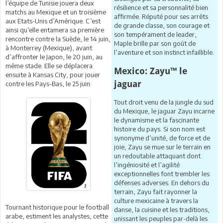
l’équipe de Tunisie jouera deux
résilience et sa personnalité bien
matchs au Mexique et un troisième
affirmée. Réputé pour ses arrêts
aux Etats-Unis d’Amérique. C’est
de grande classe, son courage et
ainsi qu’elle entamera sa première
son tempérament de leader,
rencontre contre la Suède, le 14 juin,
Maple brille par son goût de
à Monterrey (Mexique), avant
l’aventure et son instinct infaillible.
d’affronter le Japon, le 20 juin, au
même stade. Elle se déplacera
Mexico: Zayu™ le
ensuite à Kansas City, pour jouer
jaguar
contre les Pays-Bas, le 25 juin.
Tout droit venu de la jungle du sud
du Mexique, le jaguar Zayu incarne
le dynamisme et la fascinante
histoire du pays. Si son nom est
synonyme d’unité, de force et de
joie, Zayu se mue sur le terrain en
un redoutable attaquant dont
l’ingéniosité et l’agilité
exceptionnelles font trembler les
défenses adverses. En dehors du
terrain, Zayu fait rayonner la
culture mexicaine à travers la
Tournant historique pour le football
danse, la cuisine et les traditions,
arabe, estiment les analystes, cette
unissant les peuples par-delà les