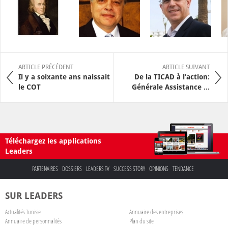
ARTICLE PRÉCÉDENT
ARTICLE SUIVANT
Il y a soixante ans naissait
De la TICAD à l’action:
le COT
Générale Assistance ...
Téléchargez les applications
Leaders
PARTENAIRES
DOSSIERS
LEADERS TV
SUCCESS STORY
OPINIONS
TENDANCE
SUR LEADERS
Actualités Tunisie
Annuaire des entreprises
Annuaire de personnalités
Plan du site