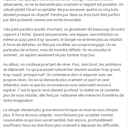
adversaires, on ne se demande plus vraiment si l’exploit est possible. On
calcule plutôt l’écart acceptable. Ne pas encaisser quatre ou cinq buts
devient presque un objectif. Perdre par deux ou trois buts finit parfois
par être présenté comme une sortie honorable.
Cela peut paraître anodin. Pourtant, ce glissement dit beaucoup de notre
rapport à l’échec. Quand une personne, une équipe, une institution ou
même un pays perd trop souvent, le danger ne se limite plus au résultat.
À force de défaites, on finit par modifier son propre langage. On ne
parle plus de victoire, mais de moindre défaite. On ne vise plus le
sommet ; on espère seulement ne pas tomber trop bas.
Au début, on continue pourtant de rêver. Puis, sans bruit, les ambitions
se déplacent. Ce qui paraissait naturel hier devient soudain trop grand,
trop risqué, presque naïf. On commence alors à négocier avec ses
propres rêves. On ne se demande plus vraiment ce que l’on veut
atteindre, mais ce que les circonstances nous autorisent encore à
espérer. C’est là que le recul devient profond: la réalité ne se contente
plus de nous résister, elle finit par redessiner elle-même les frontières de
notre imagination.
Le danger devient plus grave encore lorsque ce recul ne nous choque
plus. À force de nous adapter, nous finissons par accepter comme
raisonnable ce qui nous aurait semblé, hier encore, profondément
insuffisant. Nous ne cherchons plus vraiment à dépasser les difficultés.