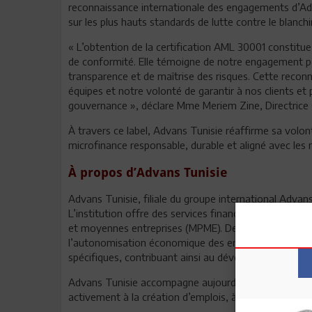
reconnaissance internationale des engagements d’Ad
sur les plus hauts standards de lutte contre le blanc
« L’obtention de la certification AML 30001 constitu
de conformité. Elle témoigne de notre engagement pe
transparence et de maîtrise des risques. Cette reconn
équipes et notre volonté de garantir à nos clients et
gouvernance », déclare Mme Meriem Zine, Directrice 
À travers ce label, Advans Tunisie réaffirme sa vol
microfinance responsable, durable et aligné avec les m
À propos d’Advans Tunisie
Advans Tunisie, filiale du groupe international Advans
L’institution offre des services financiers et non fin
et moyennes entreprises (MPME). Depuis le lancemen
l’autonomisation économique des entrepreneurs à tra
spécifiques, contribuant ainsi au développement éco
Advans Tunisie accompagne aujourd’hui plus de 41 000
activement à la création d’emplois, à la réduction des