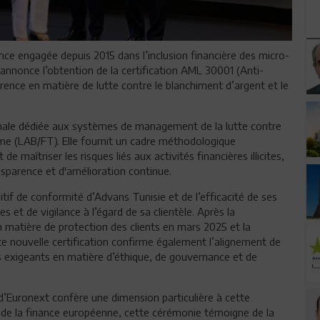
nce engagée depuis 2015 dans l’inclusion financière des micro-
 annonce l’obtention de la certification AML 30001 (Anti-
ence en matière de lutte contre le blanchiment d’argent et le
onale dédiée aux systèmes de management de la lutte contre
sme (LAB/FT). Elle fournit un cadre méthodologique
e maîtriser les risques liés aux activités financières illicites,
nsparence et d'amélioration continue.
itif de conformité d’Advans Tunisie et de l’efficacité de ses
 et de vigilance à l’égard de sa clientèle. Après la
en matière de protection des clients en mars 2025 et la
e nouvelle certification confirme également l’alignement de
lus exigeants en matière d’éthique, de gouvernance et de
 d’Euronext confère une dimension particulière à cette
e de la finance européenne, cette cérémonie témoigne de la