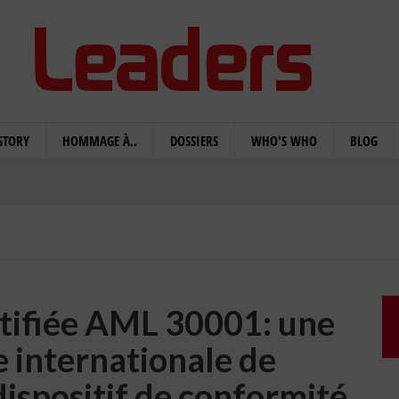
STORY
HOMMAGE À..
DOSSIERS
WHO'S WHO
BLOG
rtifiée AML 30001: une
 internationale de
dispositif de conformité