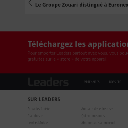
Le Groupe Zouari distingué à Euronext
Téléchargez les applicati
Pour emporter Leaders partout avec vous, vous pouv
gratuites sur le « store » de votre appareil.
PARTENAIRES
DOSSIERS
SUR LEADERS
Actualités Tunisie
Annuaire des entreprises
Plan du site
Qui sommes nous
Leaders Mobile
Abonnez-vous au mensuel