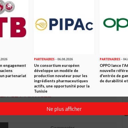
n ami
Imprimer
 ? PARTAGEZ-LE AVEC VOS AMIS !
.2026
PARTENAIRES
- 06.08.2026
PARTENAIRES
- 04.
son engagement
Un consortium européen
OPPO lance l'A6
TWEETER
ABONNEZ-VOUS
maciens
développe un modèle de
nouvelle référ
à un partenariat
production novateur pour les
d'entrée de ga
ingrédients pharmaceutiques
de durabilité et
actifs, une opportunité pour la
Tunisie
R CET ARTICLE
Ne plus afficher
0
Commentaires
Commenter