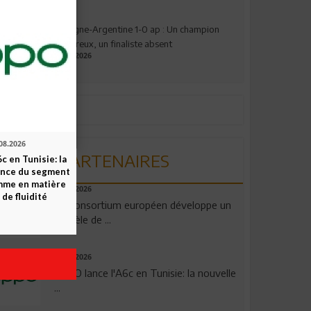
Espagne-Argentine 1-0 ap : Un champion
valeureux, un finaliste absent
19.07.2026
08.2026
PARTENAIRES
c en Tunisie: la
ence du segment
mme en matière
06.08.2026
 de fluidité
Un consortium européen développe un
modèle de ...
04.08.2026
OPPO lance l'A6c en Tunisie: la nouvelle
...