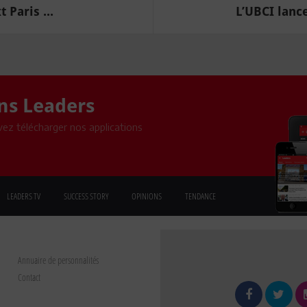
 Paris ...
L’UBCI lanc
ons Leaders
ez télécharger nos applications
LEADERS TV
SUCCESS STORY
OPINIONS
TENDANCE
Annuaire de personnalités
Contact