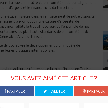
vans Tunisie en matière de conformité et de son alignement
himent d’argent et le financement du terrorisme.
e une étape majeure dans le renforcement de notre dispositif
rmanent à promouvoir une culture d’intégrité, de
aissance reflète le travail rigoureux de l’ensemble de nos
 partenaires les plus hauts standards de conformité et de
Générale d’Advans Tunisie.
onté de poursuivre le développement d’un modèle de
eilleures pratiques internationales.
, est un acteur de référence de la microfinance en Tunisie.
anciers éthiques, responsables et durables aux micros, petites
VOUS AVEZ AIMÉ CET ARTICLE ?
t de ses activités en mars 2015, Advans Tunisie accompagne
vers des solutions financières adaptées à leurs besoins
nomique et social du pays.
PARTAGER
TWEETER
PARTAGER
 clients actifs à travers un réseau de 31 agences, participant
 inégalités et au renforcement de l’inclusion financière.