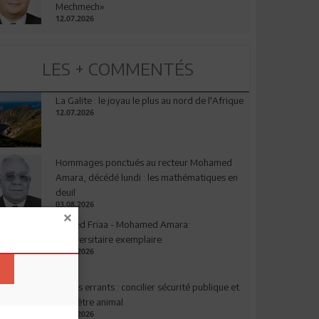
Mechmech»
12.07.2026
LES + COMMENTÉS
La Galite : le joyau le plus au nord de l'Afrique
12.07.2026
Hommages ponctués au recteur Mohamed
Amara, décédé lundi : les mathématiques en
deuil
03.08.2026
Ahmed Friaa - Mohamed Amara:
l’Universitaire exemplaire
04.08.2026
Chiens errants : concilier sécurité publique et
bien-être animal
17.07.2026