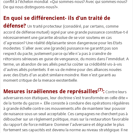
conflit à l’échelon mondial. «Qui sommes-nous? Avec qui sommes-nous?
De qui nous distinguons-nous?».
En quoi se différencient- ils d’un traité de
défense?
Un traité protecteur (considéré, par certains, comme
accord de défense mutuel) signé par une grande puissance constitue-t-il
nécessairement une garantie absolue de se voir soutenu en cas
d’agression? Une réalité déplaisante sinon dangereuse pour les Etats
modestes. S’allier avec une (grande) puissance ne garantit pas son
respect du pacte, justement parce qu’elle n’a pas à craindre de
rétorsions sérieuses en guise de vengeance, du moins dans l’immédiat. A
terme, un abandon de ses alliés peut lui coûter sa crédibilité vis-à-vis
d’autres alliés potentiels. Il en va de même pour des alliances nouées
avec des Etats d’un acabit similaire moindre. Rien n’est garanti au
moment critique de la menace existentielle.
(7)
Mesures israéliennes de représailles
:
Contre leurs
adversaires non étatiques, leur doctrine s’est transformée en celle dite «
de la tonte du gazon ». Elle consiste à conduire des opérations régulières
à grande échelle contre ces mouvements afin de maintenir leur pouvoir
de nuisance sous un seuil acceptable. Ces campagnes ne cherchent pas à
déboucher sur un règlement politique, mais sur la restauration favorable
du rapport de force militaire. Dominer l’adversaire et dégrader le plus
fortement ses capacités est devenu la norme au niveau stratégique. Il ne