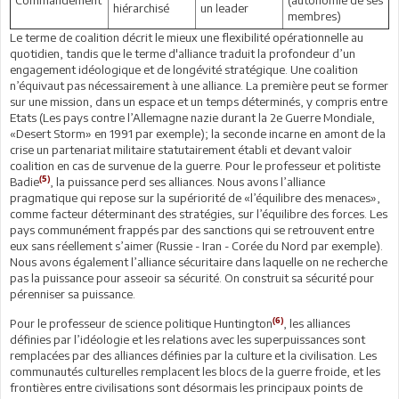
hiérarchisé
un leader
membres)
Le terme de coalition décrit le mieux une flexibilité opérationnelle au
quotidien, tandis que le terme d'alliance traduit la profondeur d’un
engagement idéologique et de longévité stratégique. Une coalition
n’équivaut pas nécessairement à une alliance. La première peut se former
sur une mission, dans un espace et un temps déterminés, y compris entre
Etats (Les pays contre l’Allemagne nazie durant la 2e Guerre Mondiale,
«Desert Storm» en 1991 par exemple); la seconde incarne en amont de la
crise un partenariat militaire statutairement établi et devant valoir
coalition en cas de survenue de la guerre. Pour le professeur et politiste
(5)
Badie
, la puissance perd ses alliances. Nous avons l’alliance
pragmatique qui repose sur la supériorité de «l’équilibre des menaces»,
comme facteur déterminant des stratégies, sur l’équilibre des forces. Les
pays communément frappés par des sanctions qui se retrouvent entre
eux sans réellement s’aimer (Russie - Iran - Corée du Nord par exemple).
Nous avons également l’alliance sécuritaire dans laquelle on ne recherche
pas la puissance pour asseoir sa sécurité. On construit sa sécurité pour
pérenniser sa puissance.
(6)
Pour le professeur de science politique Huntington
, les alliances
définies par l’idéologie et les relations avec les superpuissances sont
remplacées par des alliances définies par la culture et la civilisation. Les
communautés culturelles remplacent les blocs de la guerre froide, et les
frontières entre civilisations sont désormais les principaux points de