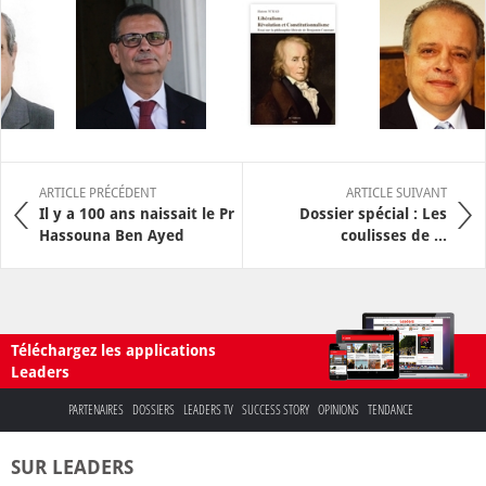
ARTICLE PRÉCÉDENT
ARTICLE SUIVANT
Il y a 100 ans naissait le Pr
Dossier spécial : Les
Hassouna Ben Ayed
coulisses de ...
Téléchargez les applications
Leaders
PARTENAIRES
DOSSIERS
LEADERS TV
SUCCESS STORY
OPINIONS
TENDANCE
SUR LEADERS