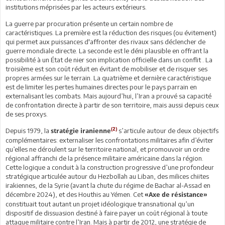
institutions méprisées par les acteurs extérieurs.
La guerre par procuration présente un certain nombre de
caractéristiques. La première est la réduction des risques (ou évitement)
qui permet aux puissances d'affronter des rivaux sans déclencher de
guerre mondiale directe. La seconde est le déni plausible en offrant la
possibilité à un État de nier son implication officielle dans un conflit . La
troisième est son coût réduit en évitant de mobiliser et de risquer ses
propres armées sur le terrain. La quatrième et dernière caractéristique
est de limiter les pertes humaines directes pour le pays parrain en
externalisant les combats. Mais aujourd’hui, l’Iran a prouvé sa capacité
de confrontation directe à partir de son territoire, mais aussi depuis ceux
de ses proxys.
(2)
Depuis 1979, la
s’articule autour de deux objectifs
stratégie iranienne
complémentaires: externaliser les confrontations militaires afin d’éviter
qu’elles ne déroulent sur le territoire national, et promouvoir un ordre
régional affranchi de la présence militaire américaine dans la région.
Cette logique a conduit à la construction progressive d’une profondeur
stratégique articulée autour du Hezbollah au Liban, des milices chiites
irakiennes, de la Syrie (avant la chute du régime de Bachar al-Assad en
décembre 2024), et des Houthis au Yémen. Cet
«Axe de résistance»
constituait tout autant un projet idéologique transnational qu’un
dispositif de dissuasion destiné à faire payer un coût régional à toute
attaque militaire contre l’Iran. Mais à partir de 2012, une stratégie de