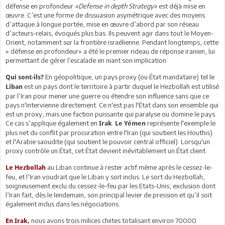
défense en profondeur
«Defense in depth Strategy»
est déjà mise en
œuvre. C’est une forme de dissuasion asymétrique avec des moyens
d’attaque à longue portée, mise en œuvre d’abord par son réseau
d’acteurs-relais, évoqués plus bas. Ils peuvent agir dans tout le Moyen-
Orient, notamment sur la frontière israélienne. Pendant longtemps, cette
« défense en profondeur» a été le premier rideau de réponse iranien, lui
permettant de gérer l’escalade en niant son implication.
En géopolitique, un pays proxy (ou État mandataire) tel le
Qui sont-ils?
est un pays dont le territoire à partir duquel le Hezbollah est utilisé
Liban
par l’Iran pour mener une guerre ou étendre son influence sans que ce
pays n'intervienne directement. Ce n'est pas l'État dans son ensemble qui
est un proxy, mais une faction puissante qui paralyse ou domine le pays.
Ce cas s’applique également en
.
représente l'exemple le
Irak
Le Yémen
plus net du conflit par procuration entre l'Iran (qui soutient les Houthis)
et l'Arabie saoudite (qui soutient le pouvoir central officiel). Lorsqu'un
proxy contrôle un État, cet État devient inévitablement un État client.
au Liban continue à rester actif même après le cessez-le-
Le Hezbollah
feu, et l’Iran voudrait que le Liban y soit inclus. Le sort du Hezbollah,
soigneusement exclu du cessez-le-feu par les Etats-Unis; exclusion dont
l’Iran fait, dès le lendemain, son principal levier de pression et qu’il soit
également inclus dans les négociations.
nous avons trois milices chiites totalisant environ 70000
En Irak,