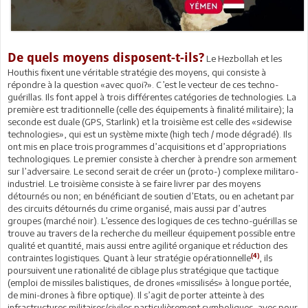
De quels moyens disposent-t-ils?
Le Hezbollah et les
Houthis fixent une véritable stratégie des moyens, qui consiste à
répondre à la question «avec quoi?». C’est le vecteur de ces techno-
guérillas. Ils font appel à trois différentes catégories de technologies. La
première est traditionnelle (celle des équipements à finalité militaire); la
seconde est duale (GPS, Starlink) et la troisième est celle des «sidewise
technologies», qui est un système mixte (high tech / mode dégradé). Ils
ont mis en place trois programmes d’acquisitions et d’appropriations
technologiques. Le premier consiste à chercher à prendre son armement
sur l’adversaire. Le second serait de créer un (proto-) complexe militaro-
industriel. Le troisième consiste à se faire livrer par des moyens
détournés ou non; en bénéficiant de soutien d’Etats, ou en achetant par
des circuits détournés du crime organisé, mais aussi par d’autres
groupes (marché noir). L’essence des logiques de ces techno-guérillas se
trouve au travers de la recherche du meilleur équipement possible entre
qualité et quantité, mais aussi entre agilité organique et réduction des
(4)
contraintes logistiques. Quant à leur stratégie opérationnelle
, ils
poursuivent une rationalité de ciblage plus stratégique que tactique
(emploi de missiles balistiques, de drones «missilisés» à longue portée,
de mini-drones à fibre optique). Il s’agit de porter atteinte à des
infrastructures militaires/civiles particulièrement symboliques, avec pour