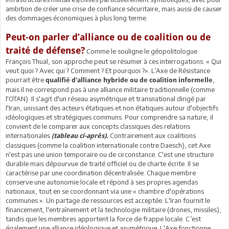
ambition de créer une crise de confiance sécuritaire, mais aussi de causer
des dommages économiques à plus long terme.
Peut-on parler d’alliance ou de coalition ou de
traité de défense?
Comme le souligne le géopolitologue
François Thual, son approche peut se résumer à ces interrogations: « Qui
veut quoi ? Avec qui ? Comment ? Et pourquoi ?». L’Axe de Résistance
pourrait être
,
qualifié d'alliance hybride ou de coalition informelle
mais il ne correspond pas à une alliance militaire traditionnelle (comme
l'OTAN). Il s'agit d'un réseau asymétrique et transnational dirigé par
l'Iran, unissant des acteurs étatiques et non étatiques autour d'objectifs
idéologiques et stratégiques communs. Pour comprendre sa nature, il
convient de le comparer aux concepts classiques des relations
internationales
Contrairement aux coalitions
(tableau ci-après).
classiques (comme la coalition internationale contre Daesch), cet Axe
n'est pas une union temporaire ou de circonstance. C'est une structure
durable mais dépourvue de traité officiel ou de charte écrite. Il se
caractérise par une coordination décentralisée. Chaque membre
conserve une autonomie locale et répond à ses propres agendas
nationaux, tout en se coordonnant via une « chambre d'opérations
communes ». Un partage de ressources est acceptée. L'Iran fournit le
financement, l'entraînement et la technologie militaire (drones, missiles),
tandis que les membres apportent la force de frappe locale. C’est
également une alliance idéologique et asymétrique. L'Axe fonctionne