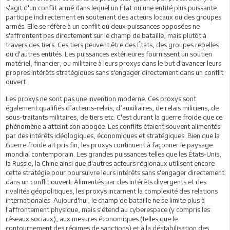
s'agit d'un conflit armé dans lequel un État ou une entité plus puissante
participe indirectement en soutenant des acteurs locaux ou des groupes
armés. Elle se réfère à un conflit où deux puissances opposées ne
s'affrontent pas directement sur le champ de bataille, mais plutôt à
travers des tiers. Ces tiers peuvent être des États, des groupes rebelles
ou d'autres entités. Les puissances extérieures fournissent un soutien
matériel, financier, ou militaire à leurs proxys dans le but d'avancer leurs
propres intérêts stratégiques sans s'engager directement dans un conflit
ouvert.
Les proxys ne sont pas une invention moderne. Ces proxys sont
également qualifiés d’acteurs-relais, d’auxiliaires, de relais miliciens, de
sous-traitants militaires, de tiers etc. C'est durant la guerre froide que ce
phénomène a atteint son apogée. Les conflits étaient souvent alimentés
par des intérêts idéologiques, économiques et stratégiques. Bien que la
Guerre froide ait pris fin, les proxys continuent à façonner le paysage
mondial contemporain. Les grandes puissances telles que les États-Unis,
la Russie, la Chine ainsi que d'autres acteurs régionaux utilisent encore
cette stratégie pour poursuivre leurs intérêts sans s'engager directement
dans un conflit ouvert. Alimentés par des intérêts divergents et des
rivalités géopolitiques, les proxys incarnent la complexité des relations
internationales. Aujourd'hui, le champ de bataille ne se limite plus à
l'affrontement physique, mais s'étend au cyberespace (y compris les
réseaux sociaux), aux mesures économiques (telles que le
contournement des régimes de sanctions) et à la déstabilisation des