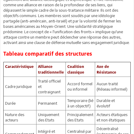
comme une alliance en raison de la profondeur de ses liens, qui
dépassent le simple cadre de la sous-traitance militaire. Ils ont des
objectifs communs. Les membres sont soudés par une idéologie
partagée (anti-américain, anti-Israël) et par la volonté de fermer les
bases américaines au Moyen-Orient. Une solidarité stratégique
prédomine. Le concept de « l'unification des fronts » implique qu'une
attaque contre un membre peut déclencher une réponse des autres,
activant ainsi une clause de défense mutuelle sans engagement juridique.
Tableau comparatif des structures
Caractéristique
Alliance
Coalition
Axe de
traditionnelle
classique
Résistance
Traité officiel
Accord formel
Aucun traité
Cadre juridique
et
ou informel
(Réseau informel)
contraignant
Temporaire (lié
Durable et
Durée
Permanent
à un objectif)
évolutif
Nature des
Uniquement
Principalement
Acteurs étatiques
acteurs
des Etats
des Etats
et non étatiques
Décentralisé
Intégré et
Centralisé par
Commandement
(autonomie de ses