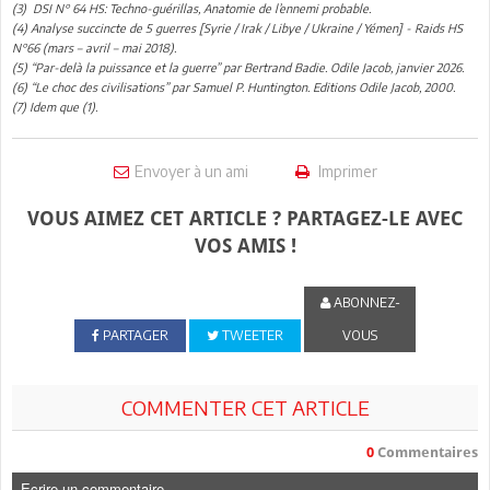
(3) DSI N° 64 HS: Techno-guérillas, Anatomie de l’ennemi probable.
(4) Analyse succincte de 5 guerres [Syrie / Irak / Libye / Ukraine / Yémen] - Raids HS
N°66 (mars – avril – mai 2018).
(5) “Par-delà la puissance et la guerre” par Bertrand Badie. Odile Jacob, janvier 2026.
(6) “Le choc des civilisations” par Samuel P. Huntington. Editions Odile Jacob, 2000.
(7) Idem que (1).
Envoyer à un ami
Imprimer
VOUS AIMEZ CET ARTICLE ? PARTAGEZ-LE AVEC
VOS AMIS !
ABONNEZ-
PARTAGER
TWEETER
VOUS
COMMENTER CET ARTICLE
0
Commentaires
Ecrire un commentaire