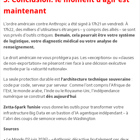
maintenant
L’ordre américain contre Anthropic a été signé à 17h21 un vendredi. À
17h22, des milliers d’utilisateurs étrangers – y compris des alliés – se sont
vus privés d’outils critiques.
Demain, cela pourrait être votre système
de logistique, votre diagnostic médical ou votre analyse de
renseignement.
Le droit américain ne vous protégera pas. Les «exceptions» ou «clauses
de non-exportation» ne pèseront rien face à une décision exécutive
motivée par la «sécurité nationale».
La seule protection durable est
:
l’architecture technique souveraine
code par code, serveur par serveur. Comme l’ont compris l’Afrique de
l’Est, le monde arabe, l’Inde ou le Royaume-Uni, l’indépendance
numérique se construit
.
dès aujourd’hui
vous donne les outils pour transformer votre
Zetta-Spark Tunisie
infrastructure Big Data en un bastion d’IA agentique indépendant – à
l’abri des coups de semonce venus de Washington.
Sources
• Le Monde (13 juin 2026) – «Anthropic désactive brutalement ses deux