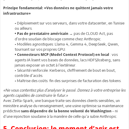
Principe fondamental: «Vos données ne quittent jamais votre
infrastructure»
• Déploiement sur vos serveurs, dans votre datacenter, en Tunisie
ou ailleurs.
→ pas de CLOUD Act, pas
• Pas de prestataire américain
d’ordre soudain de blocage comme chez Anthropic.
• Modèles agnostiques: Llama 4, Gemma 4, DeepSeek, Qwen,
tournant sur vos propres GPU.
: vos
• Connecteurs MCP (Model Context Protocol) en local
agents IA lisent vos bases de données, lacs HDFS/Iceberg, sans
jamais exposer un octet à l’extérieur.
• Sécurité renforcée: Kerberos, chiffrement de bout en bout,
contrôle d’accès.
• Maîtrise des coûts: fin des surprises de facturation des tokens.
«Ne vous contentez plus d’analyser le passé. Donnez à votre entreprise les
agents capables de construire le futur.»
Avec Zetta-Spark, une banque traite ses données clients sensibles, un
ministère analyse du renseignement, une usine optimise sa maintenance
prédictive
– ni
sans dépendre de la bonne volonté de Washington
d’une injonction soudaine à la manière de celle qu’a subie Anthropic.
5. Conclusion: le moment d’agir est