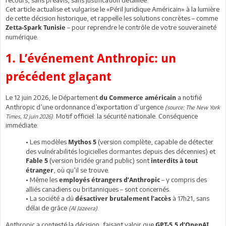
Cet article actualise et vulgarise le «Péril Juridique Américain» à la lumière
de cette décision historique, et rappelle les solutions concrètes – comme
– pour reprendre le contrôle de votre souveraineté
Zetta-Spark Tunisie
numérique.
1. L’événement Anthropic: un
précédent glaçant
Le 12 juin 2026, le Département
a notifié
du Commerce américain
Anthropic d’une ordonnance d’exportation d’urgence
(source: The New York
. Motif officiel: la sécurité nationale. Conséquence
Times, 12 juin 2026)
immédiate:
• Les modèles
(version complète, capable de détecter
Mythos 5
des vulnérabilités logicielles dormantes depuis des décennies) et
(version bridée grand public) sont
Fable 5
interdits à tout
, où qu’il se trouve.
étranger
• Même les
– y compris des
employés étrangers d’Anthropic
alliés canadiens ou britanniques – sont concernés.
• La société a dû
à 17h21, sans
désactiver brutalement l’accès
délai de grâce
.
(Al Jazeera)
Anthropic a contesté la décision, faisant valoir que
GPT-5.5 d’OpenAI