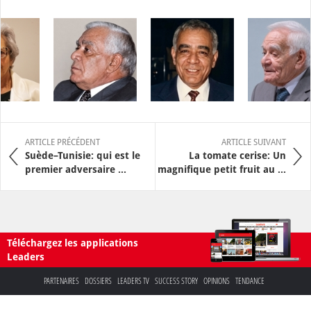
ARTICLE PRÉCÉDENT
ARTICLE SUIVANT
Suède–Tunisie: qui est le
La tomate cerise: Un
premier adversaire ...
magnifique petit fruit au ...
Téléchargez les applications
Leaders
PARTENAIRES
DOSSIERS
LEADERS TV
SUCCESS STORY
OPINIONS
TENDANCE