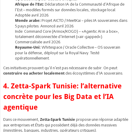
Déclaration IA de la Communauté d’Afrique de
Afrique de l’Est:
l’Est – modèles formés sur données locales, stockage local.
Adoptée avril 2026.
Projet AICTO / MeetKai – piles IA souveraines dans
Monde arabe:
5 pays pilotes. Annoncé avril 2026.
Inde: Command Core (Arinox/KOGO) – «Agentic AI in a box»,
totalement déconnectée d’Internet («air-gapped»).
Commercialisée avril 2026.
Whitespace / Oracle Collective – OS souverain
Royaume-Uni:
pour la défense, déployé sur la Royal Navy. Testé
opérationnellement.
Ces initiatives prouvent qu’il n’est pas nécessaire de subir. On peut
des écosystèmes d’IA souverains.
construire ou acheter localement
4. Zetta-Spark Tunisie: l’alternative
concrète pour les Big Data et l’IA
agentique
Dans ce mouvement,
propose une réponse adaptée
Zetta-Spark Tunisie
aux entreprises et États qui possèdent déjà des données massives
(ministères, banques, industries, opérateurs critiques).