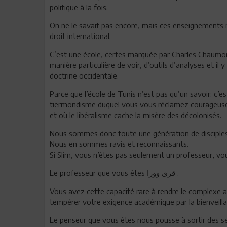
politique à la fois.
On ne le savait pas encore, mais ces enseignements r
droit international.
C’est une école, certes marquée par Charles Chaumont,
manière particulière de voir, d’outils d’analyses et il
doctrine occidentale.
Parce que l’école de Tunis n’est pas qu’un savoir: c’
tiermondisme duquel vous vous réclamez courageusem
et où le libéralisme cache la misère des décolonisés.
Nous sommes donc toute une génération de disciples f
Nous en sommes ravis et reconnaissants.
Si Slim, vous n’êtes pas seulement un professeur, vo
Le professeur que vous êtes قرى وورا .
Vous avez cette capacité rare à rendre le complexe acc
tempérer votre exigence académique par la bienveilla
Le penseur que vous êtes nous pousse à sortir des s