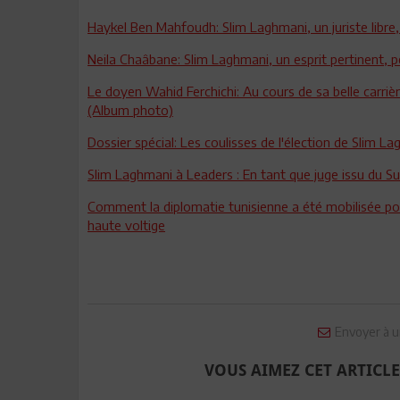
Haykel Ben Mahfoudh: Slim Laghmani, un juriste libre
Neila Chaâbane: Slim Laghmani, un esprit pertinent, pe
Le doyen Wahid Ferchichi: Au cours de sa belle carrière
(Album photo)
Dossier spécial: Les coulisses de l'élection de Slim La
Slim Laghmani à Leaders : En tant que juge issu du Sud
Comment la diplomatie tunisienne a été mobilisée pou
haute voltige
Envoyer à u
VOUS AIMEZ CET ARTICLE