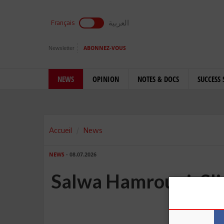
العربية
Français
Newsletter
ABONNEZ-VOUS
NEWS
OPINION
NOTES & DOCS
SUCCESS 
Accueil
News
NEWS
- 08.07.2026
Salwa Hamrouni: Sl
du