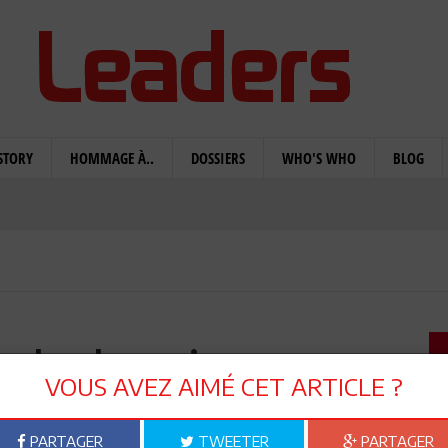
STORY
HOMMAGE À..
DOSSIERS
WHO'S WHO
BLOG
im Laghmani, un penseur
VOUS AVEZ AIMÉ CET ARTICLE ?
 droit
PARTAGER
TWEETER
PARTAGER