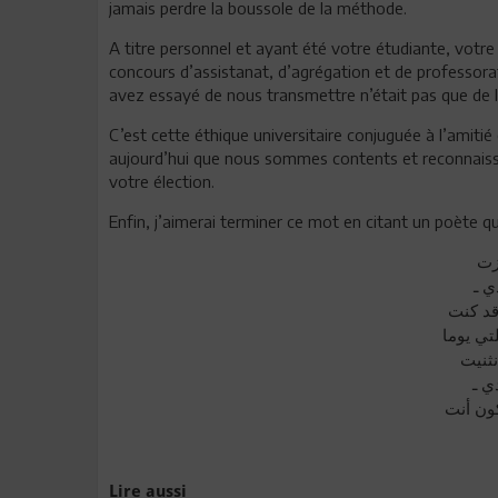
jamais perdre la boussole de la méthode.
A titre personnel et ayant été votre étudiante, votr
concours d’assistanat, d’agrégation et de professorat
avez essayé de nous transmettre n’était pas que de la 
C’est cette éthique universitaire conjuguée à l’amitié 
aujourd’hui que nous sommes contents et reconnaissan
votre élection.
Enfin, j’aimerai terminer ce mot en citant un poète 
زت
دي ـ
قد كنت
تي يوما
نثنيت
دي ـ
كون أنت
Lire aussi