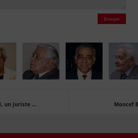
Envoyer
un juriste ...
Moncef B