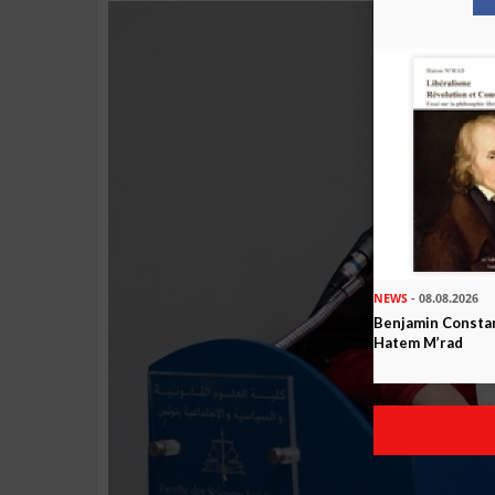
NEWS
- 08.08.2026
Benjamin Constan
Hatem M’rad