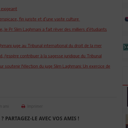
, exigeant
rspicace, fin juriste et d’une vaste culture
, le Pr Slim Laghmani a fait rêver des milliers d’étudiants
ghmani juge au Tribunal international du droit de la mer
, j'espère contribuer à la sagesse juridique du Tribunal
r soutenir l'élection du juge Slim Laghmani: Un exercice de
n ami
Imprimer
 ? PARTAGEZ-LE AVEC VOS AMIS !