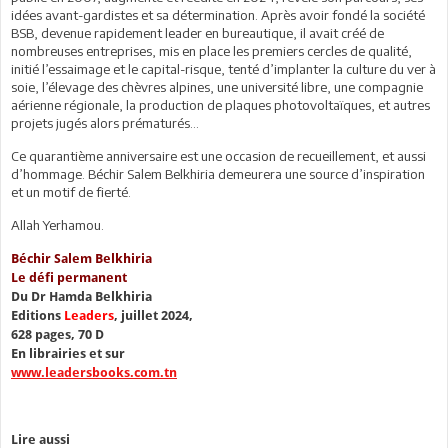
idées avant-gardistes et sa détermination. Après avoir fondé la société
BSB, devenue rapidement leader en bureautique, il avait créé de
nombreuses entreprises, mis en place les premiers cercles de qualité,
initié l’essaimage et le capital-risque, tenté d’implanter la culture du ver à
soie, l’élevage des chèvres alpines, une université libre, une compagnie
aérienne régionale, la production de plaques photovoltaïques, et autres
projets jugés alors prématurés…
Ce quarantième anniversaire est une occasion de recueillement, et aussi
d’hommage. Béchir Salem Belkhiria demeurera une source d’inspiration
et un motif de fierté.
Allah Yerhamou.
Béchir Salem Belkhiria
Le défi permanent
Du Dr Hamda Belkhiria
Editions
Leaders
, juillet 2024,
628 pages, 70 D
En librairies et sur
www.leadersbooks.com.tn
Lire aussi