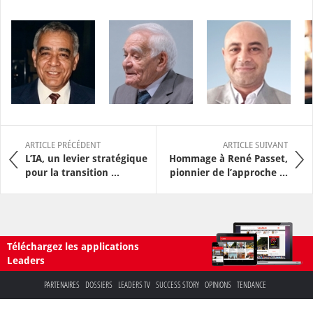
ARTICLE PRÉCÉDENT
ARTICLE SUIVANT
L’IA, un levier stratégique
Hommage à René Passet,
pour la transition ...
pionnier de l’approche ...
Téléchargez les applications
Leaders
PARTENAIRES
DOSSIERS
LEADERS TV
SUCCESS STORY
OPINIONS
TENDANCE