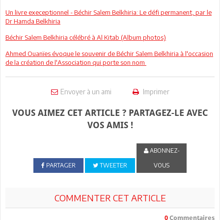
Un livre execeptionnel - Béchir Salem Belkhiria: Le défi permanent, par le
Dr Hamda Belkhiria
Béchir Salem Belkhiria célébré à Al Kitab (Album photos)
Ahmed Ouanïes évoque le souvenir de Béchir Salem Belkhiria à l'occasion
de la création de l'Association qui porte son nom
Envoyer à un ami
Imprimer
VOUS AIMEZ CET ARTICLE ? PARTAGEZ-LE AVEC
VOS AMIS !
ABONNEZ-
PARTAGER
TWEETER
VOUS
COMMENTER CET ARTICLE
0
Commentaires