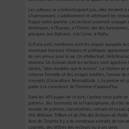
Les cultures ne s’entrechoquent pas, elles tendent à d
s’harmonisent, s’additionnent et atténuent les tensi
frappe notre planète. Les lecteurs pourront voyager da
Amériques, à l’Europe, à l’Orient, des îles tunisiennes, 
grecques aux Baléares, à la Corse, à Malta.
Si d’une part, nombreux sont les risques auxquels la 
nouveaux horizons éthiques et politiques apparaissent 
de son amour pour la vie. Un intellectuel, Hédi Boura
eburnea. Un écrivain dont les lecteurs vont apprécier l
siècles, “plus durables que le bronze”. La citation e
richesse formelle et des images inédites, l’amour du
concepts (Créaculture, Nomaditude...). Sa poésie et s
parler à la conscience de l’homme d’aujourd’hui.
Dans les 493 pages de ce livre, l’auteur nous parle d
patries», des Sommets de la Francophonie, du rôle de 
recueils de poèmes, narratoèmes, romans et essais qui
Prix littéraire Trillium et du Prix des lecteurs de Ra
livre de Toronto.
Il y a de nombreux extraits de son 
courriels, des lettres des lecteurs ou à ses amis.