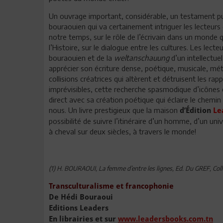
Un ouvrage important, considérable, un testament pub
bouraouien qui va certainement intriguer les lecteurs
notre temps, sur le rôle de l’écrivain dans un monde q
l’Histoire, sur le dialogue entre les cultures. Les lec
bouraouien et de la
weltanschauung
d’un intellectuel
apprécier son écriture dense, poétique, musicale, mé
collisions créatrices qui altèrent et détruisent les ra
imprévisibles, cette recherche spasmodique d’icônes 
direct avec sa création poétique qui éclaire le chemin 
nous. Un livre prestigieux que la maison
d’Édition
Le
possibilité de suivre l’itinéraire d’un homme, d’un unive
à cheval sur deux siècles, à travers le monde!
(1) H. BOURAOUI, La femme d’entre les lignes, Ed. Du GREF, Coll
Transculturalisme et francophonie
De Hédi Bouraoui
Editions Leaders
En librairies et sur
www.leadersbooks.com.tn