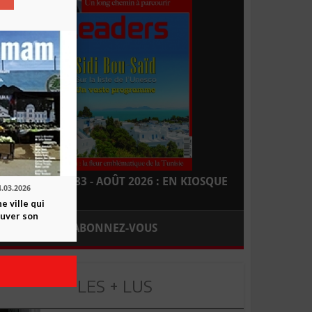
LEADERS N° 183 - AOÛT 2026 : EN KIOSQUE
4.03.2026
 ville qui
ouver son
ABONNEZ-VOUS
LES + LUS