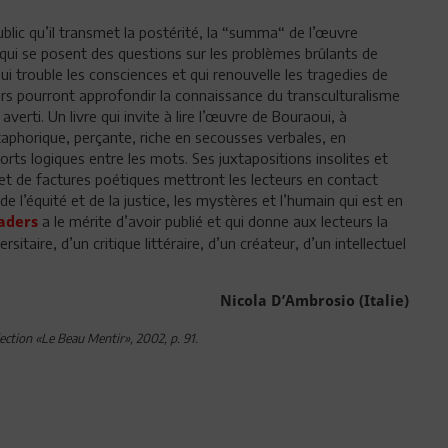
lic qu’il transmet la postérité, la “summa“ de l’œuvre
 qui se posent des questions sur les problèmes brûlants de
ui trouble les consciences et qui renouvelle les tragedies de
teurs pourront approfondir la connaissance du transculturalisme
 averti. Un livre qui invite à lire l’œuvre de Bouraoui, à
taphorique, perçante, riche en secousses verbales, en
pports logiques entre les mots. Ses juxtapositions insolites et
et de factures poétiques mettront les lecteurs en contact
de l’équité et de la justice, les mystères et l’humain qui est en
a le mérite d’avoir publié et qui donne aux lecteurs la
aders
rsitaire, d’un critique littéraire, d’un créateur, d’un intellectuel
Nicola D’Ambrosio (Italie)
ection «Le Beau Mentir», 2002, p. 91.