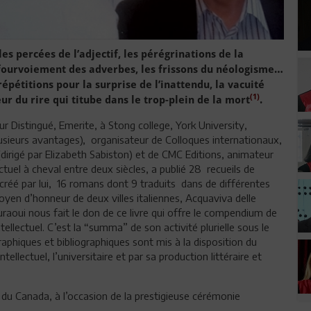
es percées de l’adjectif, les pérégrinations de la
e fourvoiement des adverbes, les frissons du néologisme…
répétitions pour la surprise de l’inattendu, la vacuité
(1)
r du rire qui titube dans le trop-plein de la mort
.
r Distingué, Emerite, à Stong college, York University,
lusieurs avantages), organisateur de Colloques internationaux,
rigé par Elizabeth Sabiston) et de CMC Editions, animateur
lectuel à cheval entre deux siècles, a publié 28 recueils de
créé par lui, 16 romans dont 9 traduits dans de différentes
 Citoyen d’honneur de deux villes italiennes, Acquaviva delle
uraoui nous fait le don de ce livre qui offre le compendium de
llectuel. C’est la “summa” de son activité plurielle sous le
raphiques et bibliographiques sont mis à la disposition du
tellectuel, l’universitaire et par sa production littéraire et
du Canada, à l’occasion de la prestigieuse cérémonie