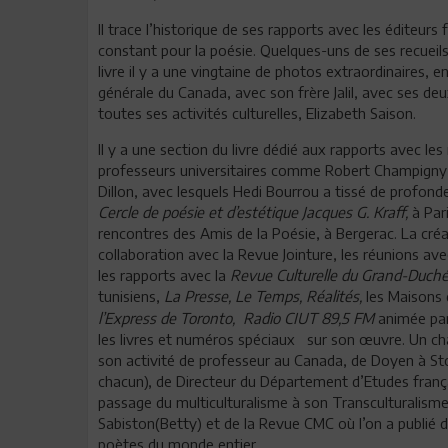
Il trace l’historique de ses rapports avec les éditeurs
constant pour la poésie. Quelques-uns de ses recueils 
livre il y a une vingtaine de photos extraordinaires, e
générale du Canada, avec son frère Jalil, avec ses 
toutes ses activités culturelles, Elizabeth Saison.
Il y a une section du livre dédié aux rapports avec les 
professeurs universitaires comme Robert Champigny, P
Dillon, avec lesquels Hedi Bourrou a tissé de profond
Cercle de poésie et d’estétique Jacques G. Kraff,
à Par
rencontres des Amis de la Poésie, à Bergerac. La cré
collaboration avec la Revue Jointure, les réunions avec 
les rapports avec la
Revue Culturelle du Grand-Duch
tunisiens,
La Presse, Le Temps, Réalités,
les Maisons 
l’Express de Toronto, Radio CIUT 89,5 FM
animée par 
les livres et numéros spéciaux sur son œuvre. Un cha
son activité de professeur au Canada, de Doyen à St
chacun), de Directeur du Département d’Etudes françai
passage du multiculturalisme à son Transculturalisme.
Sabiston(Betty) et de la Revue CMC où l’on a publié d
poètes du monde entier.