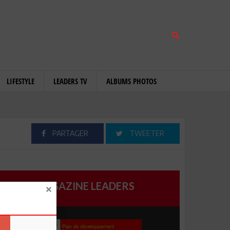
LIFESTYLE
LEADERS TV
ALBUMS PHOTOS
PARTAGER
TWEETER
MAGAZINE LEADERS