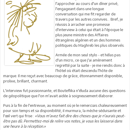
l'approcher au cours d'un dîner privé,
l'engageant dans une longue
conversation qui me fit regarder de
travers par les autres convives... Bref, je
réussis à arracher une promesse
d'interview à celui qui était à l'époque le
plus jeune ministre des Affaires
étrangères algérien et un des hommes
politiques du Maghreb les plus observés.
Armée de mon seul stylo - et hélas pas
d'un micro, ce que j'ai amèrement
regretté par la suite - je me rendis donc à
l'hôtel où était descendu l'hôte de
marque. Il me reçut avec beaucoup de grâce, étonnamment disponible,
prolixe, brillant, charmant.
L'interview fut passionnante, et Bouteflika n'éluda aucune des questions
de géopolitique que l'on m'avait aidée à soigneusement élaborer.
Puis à la fin de l'entrevue, au moment où je le remerciais chaleureusement
pour son temps et sa disponibilité, il murmura, la mèche séduisante et
l'œil vert qui frise :
«Vous m'avez fait dire des choses que je n'aurais peut-
être pas dû. Permettez-moi de relire vos notes, je vous les laisserai dans
une heure à la réception.»