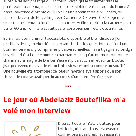
auréolé de son prestige du Docteur Jivago qui le fit entrer dans le
panthéon du cinéma, mais aussi du rôle subtilement ambigu du Prince Ali
dans Lawrence d'Arabie qui lui valut une nomination aux Oscars, ou
encore de celui de Mayerling avec Catherine Deneuve. Cette légende
vivante du cinéma, celui qui allait tourner 75 films et dont la carrière allait
durer 60 ans - on ne le savait pas encore bien sûr - était devant moi.
Et ma foi, étonnamment accessible, disponible et bien disposé. J'en
profitais de façon éhontée, lui posant toutes les questions qui font une
bonne interview, y compris les plus personnelles. Il avait gagné au bridge
la veille, et était d'une humeur charmante... Jusqu'au moment où tout le
charme et la magie de Djerba n'eurent plus aucun effet sur un Docteur
Jivago devenu maussade et où l'interview retomba comme un soufflé.
Une nouvelle était tombée : ce joueur invétéré avait appris que son
cheval de course avait perdu au cours d'une dernière épreuve
***
Le jour où Abdelaziz Bouteflika m'a
volé mon interview
Dieu sait que je m'étais battue pour
l'obtenir, utilisant tous les réseaux et
connexions possibles, réussissant à