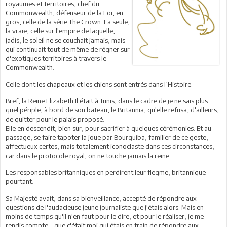
royaumes et territoires, chef du
Commonwealth, défenseur de la Foi, en
gros, celle de la série The Crown. La seule,
la vraie, celle sur l'empire de laquelle,
jadis, le soleil ne se couchait jamais, mais
qui continuait tout de même de régner sur
d'exotiques territoires à travers le
Commonwealth.
Celle dont les chapeaux et les chiens sont entrés dans I’Histoire.
Bref, la Reine Elizabeth Il était à Tunis, dans le cadre de je ne sais plus
quel périple, à bord de son bateau, le Britannia, qu'elle refusa, d'ailleurs,
de quitter pour le palais proposé.
Elle en descendit, bien sûr, pour sacrifier à quelques cérémonies. Et au
passage, se faire tapoter la joue par Bourguiba, familier de ce geste,
affectueux certes, mais totalement iconoclaste dans ces circonstances,
car dans le protocole royal, on ne touche jamais la reine.
Les responsables britanniques en perdirent leur flegme, britannique
pourtant.
Sa Majesté avait, dans sa bienveillance, accepté de répondre aux
questions de l'audacieuse jeune journaliste que j'étais alors. Mais en
moins de temps qu'il n'en faut pour le dire, et pour le réaliser, je me
rendis compte... que c'était moi qui étais en train de répondre aux