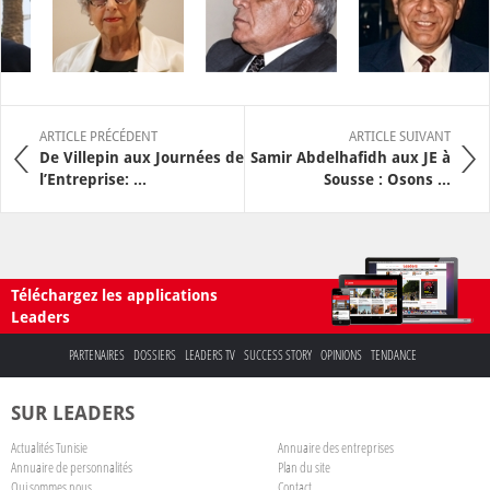
ARTICLE PRÉCÉDENT
ARTICLE SUIVANT
De Villepin aux Journées de
Samir Abdelhafidh aux JE à
l’Entreprise: ...
Sousse : Osons ...
Téléchargez les applications
Leaders
PARTENAIRES
DOSSIERS
LEADERS TV
SUCCESS STORY
OPINIONS
TENDANCE
SUR LEADERS
Actualités Tunisie
Annuaire des entreprises
Annuaire de personnalités
Plan du site
Qui sommes nous
Contact