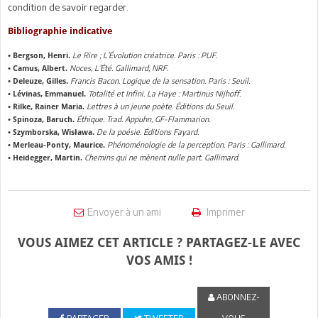
condition de savoir regarder.
Bibliographie indicative
Le Rire ; L’Évolution créatrice. Paris : PUF.
• Bergson, Henri.
Noces, L’Été. Gallimard, NRF.
• Camus, Albert.
Francis Bacon. Logique de la sensation. Paris : Seuil.
• Deleuze, Gilles.
Totalité et Infini. La Haye : Martinus Nijhoff.
• Lévinas, Emmanuel.
Lettres à un jeune poète. Éditions du Seuil.
• Rilke, Rainer Maria.
Éthique. Trad. Appuhn, GF-Flammarion.
• Spinoza, Baruch.
De la poésie. Éditions Fayard.
• Szymborska, Wisława.
Phénoménologie de la perception. Paris : Gallimard.
• Merleau-Ponty, Maurice.
Chemins qui ne mènent nulle part. Gallimard.
• Heidegger, Martin.
Envoyer à un ami
Imprimer
VOUS AIMEZ CET ARTICLE ? PARTAGEZ-LE AVEC
VOS AMIS !
ABONNEZ-