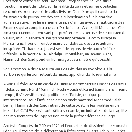
Présidence coiffé par Béhi Ladgham. L'expérience l'ouvre sur le
fonctionnement de l'Etat, sur la réalité du pays et sur les obstacles
rencontrés pour asseoir le collectivisme. De même qu’il constate la
frustration du journaliste devant la subordination à la hiérarchie
administrative. Il se lie en même temps d'amitié avec un haut cadre des
Finances qui accomplira une carrière brillante, Abdeljelil Mouakher. C'est
ainsi que Hammadi Ben Saïd put profiter de l'expertise de ce Tunisien de
valeur, et d'un service d'une grande importance : le covoiturage la
Marsa-Tunis. Pour un fonctionnaire qui débute, c'est une aubaine
inespérée. Et chaque trajet est serti de leçons de vie aux bénéfices
différés. A la mort de Feu Abdeljelil Mouakher, en janvier 2023,
Hammadi Ben Saïd pond un hommage aussi sincère qu'objectif.
Son ambition le dirige ensuite vers des études en sociologie à la
Sorbonne qui lui permettent de mieux appréhender le journalisme.
A Paris, il fréquente un cercle de Tunisiens dont certains seront des amis
fidèles comme Férid Memmich, Fethi Houidi et Kamel Sammari. En même
temps, il s’investit dans la politique en Tunisie, quoique par
intermittence, sous l’influence de son oncle maternel Mohamed Salah
Belhaj. Hammadi Ben Saïd retient de cette posture les rivalités entre
Mestiri et Caïd Essebsi dont pâtira son oncle, un indicateur de la fragilité
des mouvements de l'opposition et de la prépondérance de l’égo.
Après le Congrès du PSD en 1974 et l’exclusion de dissidents de Monastir
I de 1971, il trouve de la délectation à fréquenter à Paris Habib Boularès,