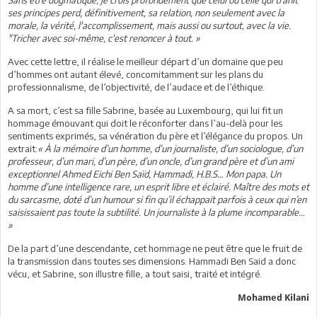
ses principes perd, définitivement, sa relation, non seulement avec la
morale, la vérité, l'accomplissement, mais aussi ou surtout, avec la vie.
"Tricher avec soi-même, c'est renoncer à tout. »
Avec cette lettre, il réalise le meilleur départ d’un domaine que peu
d’hommes ont autant élevé, concomitamment sur les plans du
professionnalisme, de l’objectivité, de l’audace et de l’éthique.
A sa mort, c’est sa fille Sabrine, basée au Luxembourg, qui lui fit un
hommage émouvant qui doit le réconforter dans l’au-delà pour les
sentiments exprimés, sa vénération du père et l’élégance du propos. Un
extrait:
« À la mémoire d’un homme, d’un journaliste, d’un sociologue, d’un
professeur, d’un mari, d’un père, d’un oncle, d’un grand père et d’un ami
exceptionnel Ahmed Eichi Ben Saïd, Hammadi, H.B.S… Mon papa. Un
homme d’une intelligence rare, un esprit libre et éclairé. Maître des mots et
du sarcasme, doté d’un humour si fin qu’il échappait parfois à ceux qui n’en
saisissaient pas toute la subtilité. Un journaliste à la plume incomparable…
»
De la part d’une descendante, cet hommage ne peut être que le fruit de
la transmission dans toutes ses dimensions. Hammadi Ben Said a donc
vécu, et Sabrine, son illustre fille, a tout saisi, traité et intégré.
Mohamed Kilani