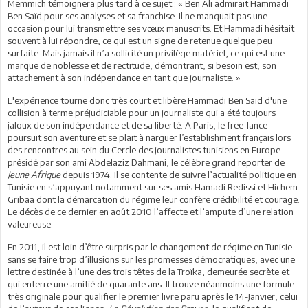
Memmich témoignera plus tard à ce sujet : « Ben Ali admirait Hammadi
Ben Saïd pour ses analyses et sa franchise. Il ne manquait pas une
occasion pour lui transmettre ses vœux manuscrits. Et Hammadi hésitait
souvent à lui répondre, ce qui est un signe de retenue quelque peu
surfaite. Mais jamais il n’a sollicité un privilège matériel, ce qui est une
marque de noblesse et de rectitude, démontrant, si besoin est, son
attachement à son indépendance en tant que journaliste. »
L'expérience tourne donc très court et libère Hammadi Ben Saïd d'une
collision à terme préjudiciable pour un journaliste qui a été toujours
jaloux de son indépendance et de sa liberté. A Paris, le free-lance
poursuit son aventure et se plait à narguer l’establishment français lors
des rencontres au sein du Cercle des journalistes tunisiens en Europe
présidé par son ami Abdelaziz Dahmani, le célèbre grand reporter de
Jeune Afrique
depuis 1974. Il se contente de suivre l’actualité politique en
Tunisie en s’appuyant notamment sur ses amis Hamadi Redissi et Hichem
Gribaa dont la démarcation du régime leur confère crédibilité et courage.
Le décès de ce dernier en août 2010 l’affecte et l’ampute d’une relation
valeureuse.
En 2011, il est loin d’être surpris par le changement de régime en Tunisie
sans se faire trop d’illusions sur les promesses démocratiques, avec une
lettre destinée à l’une des trois têtes de la Troïka, demeurée secrète et
qui enterre une amitié de quarante ans. Il trouve néanmoins une formule
très originale pour qualifier le premier livre paru après le 14-Janvier, celui