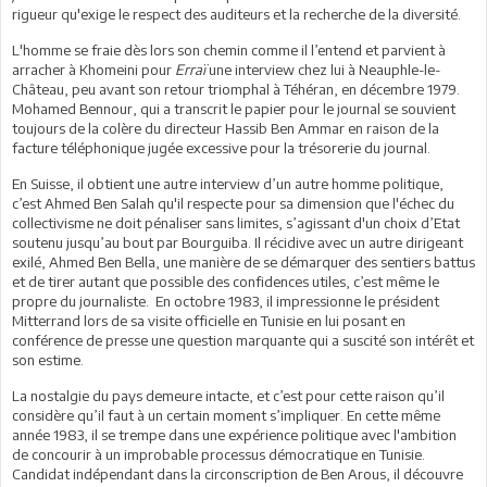
rigueur qu'exige le respect des auditeurs et la recherche de la diversité.
L'homme se fraie dès lors son chemin comme il l’entend et parvient à
arracher à Khomeini pour
Erraï
une interview chez lui à Neauphle-le-
Château, peu avant son retour triomphal à Téhéran, en décembre 1979.
Mohamed Bennour, qui a transcrit le papier pour le journal se souvient
toujours de la colère du directeur Hassib Ben Ammar en raison de la
facture téléphonique jugée excessive pour la trésorerie du journal.
En Suisse, il obtient une autre interview d’un autre homme politique,
c’est Ahmed Ben Salah qu'il respecte pour sa dimension que l'échec du
collectivisme ne doit pénaliser sans limites, s’agissant d'un choix d’Etat
soutenu jusqu’au bout par Bourguiba. Il récidive avec un autre dirigeant
exilé, Ahmed Ben Bella, une manière de se démarquer des sentiers battus
et de tirer autant que possible des confidences utiles, c’est même le
propre du journaliste. En octobre 1983, il impressionne le président
Mitterrand lors de sa visite officielle en Tunisie en lui posant en
conférence de presse une question marquante qui a suscité son intérêt et
son estime.
La nostalgie du pays demeure intacte, et c’est pour cette raison qu’il
considère qu’il faut à un certain moment s’impliquer. En cette même
année 1983, il se trempe dans une expérience politique avec l'ambition
de concourir à un improbable processus démocratique en Tunisie.
Candidat indépendant dans la circonscription de Ben Arous, il découvre