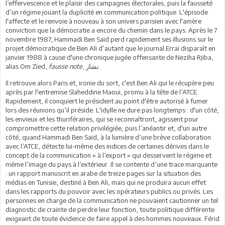
l’effervescence et le plaisir des campagnes électorales, puis la fausseté
d’un régime jouant la duplicité en communication politique. L'épisode
l'affecte et le renvoie à nouveau à son univers parisien avec l'amère
conviction que la démocratie a encore du chemin dans le pays. Après le 7
novembre 1987, Hammadi Ben Saïd perd rapidement ses illusions sur le
projet démocratique de Ben Ali d’autant que le journal Errai disparaît en
janvier 1988 à cause d'une chronique jugée offensante de Neziha Rjiba,
alias Om Zied,
fausse note
, نشاز.
Il retrouve alors Paris et, ironie du sort, c'est Ben Ali qui le récupère peu
après par l'entremise Slaheddine Maoui, promu à la tête de l’ATCE.
Rapidement, il conquiert le président au point d'être autorisé à fumer
lors des réunions qu’il préside. L'idylle ne dure pas longtemps : d'un côté,
les envieux et les thuriféraires, qui se reconnaîtront, agissent pour
compromettre cette relation privilégiée, puis l’anéantir et, d'un autre
côté, quand Hammadi Ben Saïd, à la lumière d’une brève collaboration
avec l’ATCE, détecte lui-même des indices de certaines dérives dans le
concept de la communication « à l’export » qui desservent le régime et
même l’image du pays à l’extérieur. Il se contente d’une trace marquante
: un rapport manuscrit en arabe de treize pages sur la situation des
médias en Tunisie, destiné à Ben Ali, mais qui ne produira aucun effet
dans les rapports du pouvoir avec les opérateurs publics ou privés. Les
personnes en charge de la communication ne pouvaient cautionner un tel
diagnostic de crainte de perdre leur fonction, toute politique différente
exigeant de toute évidence de faire appel à des hommes nouveaux. Férid