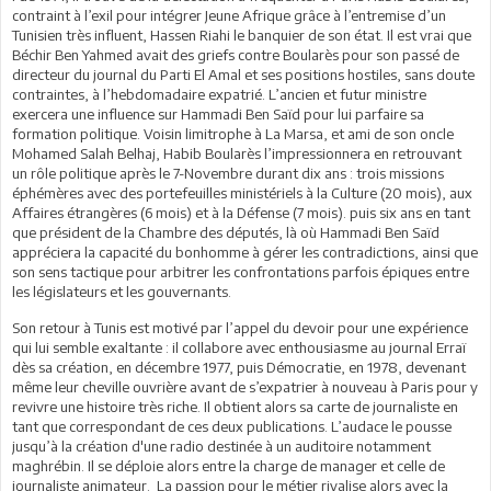
contraint à l’exil pour intégrer Jeune Afrique grâce à l’entremise d’un
Tunisien très influent, Hassen Riahi le banquier de son état. Il est vrai que
Béchir Ben Yahmed avait des griefs contre Boularès pour son passé de
directeur du journal du Parti El Amal et ses positions hostiles, sans doute
contraintes, à l’hebdomadaire expatrié. L’ancien et futur ministre
exercera une influence sur Hammadi Ben Saïd pour lui parfaire sa
formation politique. Voisin limitrophe à La Marsa, et ami de son oncle
Mohamed Salah Belhaj, Habib Boularès l’impressionnera en retrouvant
un rôle politique après le 7-Novembre durant dix ans : trois missions
éphémères avec des portefeuilles ministériels à la Culture (20 mois), aux
Affaires étrangères (6 mois) et à la Défense (7 mois). puis six ans en tant
que président de la Chambre des députés, là où Hammadi Ben Saïd
appréciera la capacité du bonhomme à gérer les contradictions, ainsi que
son sens tactique pour arbitrer les confrontations parfois épiques entre
les législateurs et les gouvernants.
Son retour à Tunis est motivé par l’appel du devoir pour une expérience
qui lui semble exaltante : il collabore avec enthousiasme au journal Erraï
dès sa création, en décembre 1977, puis Démocratie, en 1978, devenant
même leur cheville ouvrière avant de s’expatrier à nouveau à Paris pour y
revivre une histoire très riche. Il obtient alors sa carte de journaliste en
tant que correspondant de ces deux publications. L’audace le pousse
jusqu’à la création d'une radio destinée à un auditoire notamment
maghrébin. Il se déploie alors entre la charge de manager et celle de
journaliste animateur. La passion pour le métier rivalise alors avec la