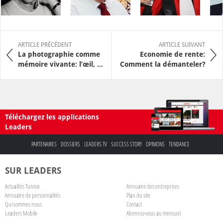
ARTICLE PRÉCÉDENT
ARTICLE SUIVANT
La photographie comme
Economie de rente:
mémoire vivante: l’œil, ...
Comment la démanteler?
Téléchargez les applications
Leaders
PARTENAIRES
DOSSIERS
LEADERS TV
SUCCESS STORY
OPINIONS
TENDANCE
SUR LEADERS
Actualités Tunisie
Annuaire des entreprises
Annuaire de personnalités
Plan du site
Qui sommes nous
Contact
Leaders Mobile
Abonnez-vous au mensuel