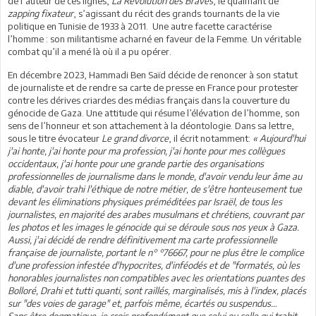
de l’auteur de ces lignes,
La Révolution des Braves
, le qualifiant de
zapping fixateur
, s’agissant du récit des grands tournants de la vie
politique en Tunisie de 1933 à 2011. Une autre facette caractérise
l’homme : son militantisme acharné en faveur de la Femme. Un véritable
combat qu’il a mené là où il a pu opérer.
En décembre 2023, Hammadi Ben Saïd décide de renoncer à son statut
de journaliste et de rendre sa carte de presse en France pour protester
contre les dérives criardes des médias français dans la couverture du
génocide de Gaza. Une attitude qui résume l’élévation de l’homme, son
sens de l’honneur et son attachement à la déontologie. Dans sa lettre,
sous le titre évocateur
Le grand divorce
, il écrit notamment:
« Aujourd'hui
j'ai honte, j'ai honte pour ma profession, j'ai honte pour mes collègues
occidentaux, j'ai honte pour une grande partie des organisations
professionnelles de journalisme dans le monde, d'avoir vendu leur âme au
diable, d'avoir trahi l'éthique de notre métier, de s'être honteusement tue
devant les éliminations physiques préméditées par Israël, de tous les
journalistes, en majorité des arabes musulmans et chrétiens, couvrant par
les photos et les images le génocide qui se déroule sous nos yeux à Gaza.
Aussi, j'ai décidé de rendre définitivement ma carte professionnelle
française de journaliste, portant le n° °76667, pour ne plus être le complice
d'une profession infestée d'hypocrites, d'inféodés et de "formatés, où les
honorables journalistes non compatibles avec les orientations puantes des
Bolloré, Drahi et tutti quanti, sont raillés, marginalisés, mis à l'index, placés
sur "des voies de garage" et, parfois même, écartés ou suspendus…
Sans être dogmatique, je crois profondément que celui ou celle qui trahit