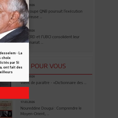
29.07.2026
Le Groupe QNB poursuit l’exécution
rigoureuse ...
24.07.2026
La BERD et l’UBCI consolident leur
partenariat ...
esselem - La
s choix
ctés par Si
LU POUR VOUS
 ont fait des
eilleurs
23.04.2026
Vient de paraître - «Dictionnaire des ...
17.03.2026
Noureddine Dougui : Comprendre le
Moyen-Orient, ...