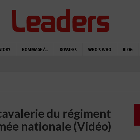
STORY
HOMMAGE À..
DOSSIERS
WHO'S WHO
BLOG
cavalerie du régiment
mée nationale (Vidéo)