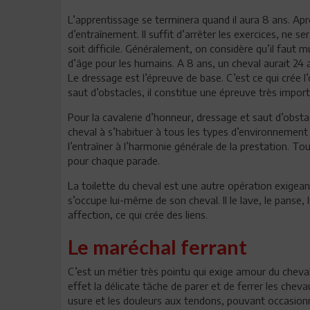
L’apprentissage se terminera quand il aura 8 ans. Après
d’entraînement. Il suffit d’arrêter les exercices, ne 
soit difficile. Généralement, on considère qu’il faut mu
d’âge pour les humains. A 8 ans, un cheval aurait 24 
Le dressage est l’épreuve de base. C’est ce qui crée 
saut d’obstacles, il constitue une épreuve très impor
Pour la cavalerie d’honneur, dressage et saut d’obstac
cheval à s’habituer à tous les types d’environnement
l’entraîner à l’harmonie générale de la prestation. 
pour chaque parade.
La toilette du cheval est une autre opération exigeant
s’occupe lui-même de son cheval. Il le lave, le panse, l
affection, ce qui crée des liens.
Le maréchal ferrant
C’est un métier très pointu qui exige amour du cheval
effet la délicate tâche de parer et de ferrer les chev
usure et les douleurs aux tendons, pouvant occasionne