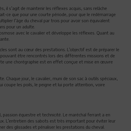
, il s’agit de maintenir les réflexes acquis, sans relâche
serait-ce que pour une courte période, pour que le redémarrage
ltiplier l’âge du cheval par trois pour avoir son équivalent
ans pour un adulte.
l’osmose avec le cavalier et développe les réflexes. Quant au
tante.
les sont au cœur des prestations. L’objectif est de préparer le
 pouvant être rencontrés lors des différentes missions et de
Toute une chorégraphie est en effet conçue et mise en œuvre
e. Chaque jour, le cavalier, muni de son sac à outils spéciaux,
ui coupe les poils, le peigne et lui porte attention, voire
, passion équestre et technicité. Le maréchal ferrant a en
aux. L’entretien des sabots est très important pour éviter leur
r des glissades et pénaliser les prestations du cheval.