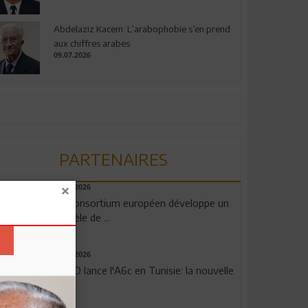
Abdelaziz Kacem: L’arabophobie s’en prend
aux chiffres arabes
09.07.2026
PARTENAIRES
06.08.2026
Un consortium européen développe un
modèle de ...
04.08.2026
OPPO lance l'A6c en Tunisie: la nouvelle
...