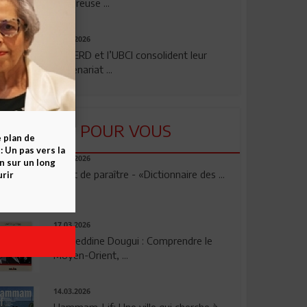
rigoureuse ...
24.07.2026
La BERD et l’UBCI consolident leur
partenariat ...
LU POUR VOUS
e plan de
 Un pas vers la
23.04.2026
n sur un long
Vient de paraître - «Dictionnaire des ...
rir
17.03.2026
Noureddine Dougui : Comprendre le
Moyen-Orient, ...
14.03.2026