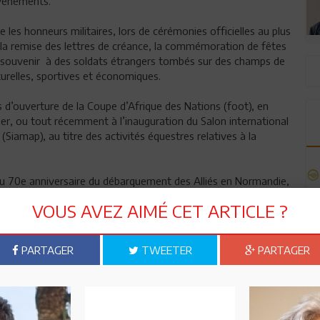
 évènements.
e les honneurs militaires, lors de cérémonies officielles au plus
les, la remise des lettres de créance, la commémoration de fêtes
-souvenir à des soldats étrangers tombés sur des champs de
turelles, sportives et économiques.
s d’ouverture de la Coupe d’Afrique des Nations (foot), en
nger, ou tout récemment à l’inauguration du Salon international
(Siamap), au titre des activités équestres relatives à la
on du 70e anniversaire du débarquement des Alliés en Normandie,
gne pas moins de 17 participations à l’étranger.
VOUS AVEZ AIMÉ CET ARTICLE ?
la préservation et la perpétuation des traditions équestres au
des chevaux à toutes les casernes, œuvrant à la préservation
PARTAGER
TWEETER
PARTAGER
se de pur-sang arabe, barbe et arabe barbe
actère général, à savoir la participation à des actions de
e l’ordre
sur la formation dans les deux domaines spécifiques au