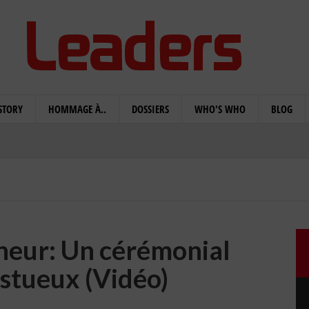
STORY
HOMMAGE À..
DOSSIERS
WHO'S WHO
BLOG
neur: Un cérémonial
astueux (Vidéo)