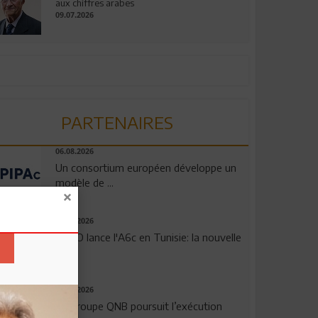
aux chiffres arabes
09.07.2026
PARTENAIRES
06.08.2026
Un consortium européen développe un
modèle de ...
04.08.2026
OPPO lance l'A6c en Tunisie: la nouvelle
...
29.07.2026
Le Groupe QNB poursuit l’exécution