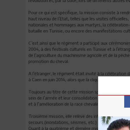
révolution et, par la suite, lors de différents autres
Pour ce qui est spécifique, la mission consiste à rendr
haut niveau de l’Etat, telles que les visites officiel
nationales et hommages aux martyrs, la célébration
bataille en Tunisie, ou encore des manifestations cul
C’est ainsi que le régiment a participé aux cérémonie
2004, à des festivals culturels en Tunisie et à l’étra
de l’agriculture du machinisme agricole et de la pêche 
promotion du cheval.
A l’étranger, le régiment était invité à la célébrati
à Caen en juin 2014, alors que la clique et musique ali
Toujours au titre de cette mission spécifique, figure 
sein de l’armée et leur consolidation en fournissant 
et à l’amélioration de la race chevaline, qu’il s’agis
Troisième mission, elle relève des interventions à car
secours (inondations, séismes, etc.) et de maintien d
Quant à la quatrième et dernière mission, elle porte 