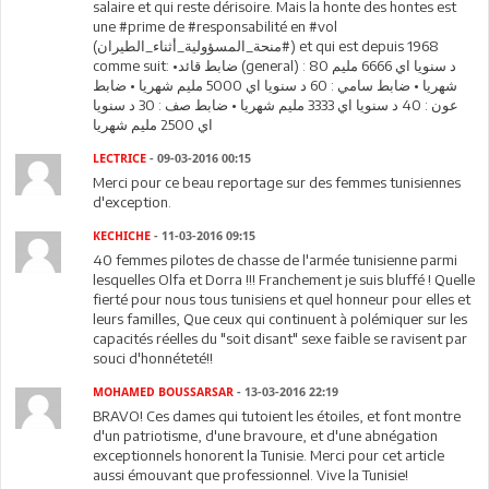
salaire et qui reste dérisoire. Mais la honte des hontes est
une #prime de ‪#‎responsabilité‬ en ‪#‎vol‬
(‫#‏منحة_المسؤولية_أثناء_الطيران‬) et qui est depuis 1968
comme suit: •ضابط قائد (general) : 80 د سنويا اي 6666 مليم
شهريا • ضابط سامي : 60 د سنويا اي 5000 مليم شهريا • ضابط
عون : 40 د سنويا اي 3333 مليم شهريا • ضابط صف : 30 د سنويا
اي 2500 مليم شهريا
LECTRICE
- 09-03-2016 00:15
Merci pour ce beau reportage sur des femmes tunisiennes
d'exception.
KECHICHE
- 11-03-2016 09:15
40 femmes pilotes de chasse de l'armée tunisienne parmi
lesquelles Olfa et Dorra !!! Franchement je suis bluffé ! Quelle
fierté pour nous tous tunisiens et quel honneur pour elles et
leurs familles, Que ceux qui continuent à polémiquer sur les
capacités réelles du "soit disant" sexe faible se ravisent par
souci d'honnéteté!!
MOHAMED BOUSSARSAR
- 13-03-2016 22:19
BRAVO! Ces dames qui tutoient les étoiles, et font montre
d'un patriotisme, d'une bravoure, et d'une abnégation
exceptionnels honorent la Tunisie. Merci pour cet article
aussi émouvant que professionnel. Vive la Tunisie!