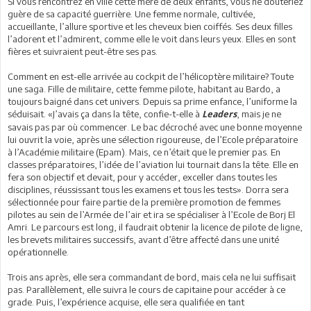
Si vous rencontrez en ville cette mère de deux enfants, vous ne douteriez
guère de sa capacité guerrière. Une femme normale, cultivée,
accueillante, l’allure sportive et les cheveux bien coiffés. Ses deux filles
l’adorent et l’admirent, comme elle le voit dans leurs yeux. Elles en sont
fières et suivraient peut-être ses pas.
Comment en est-elle arrivée au cockpit de l’hélicoptère militaire? Toute
une saga. Fille de militaire, cette femme pilote, habitant au Bardo, a
toujours baigné dans cet univers. Depuis sa prime enfance, l’uniforme la
séduisait.
«J’avais ça dans la tête
, confie-t-elle à
,
mais je ne
Leaders
savais pas par où commencer. Le bac décroché avec une bonne moyenne
lui ouvrit la voie, après une sélection rigoureuse, de l’Ecole préparatoire
à l’Académie militaire (Epam). Mais, ce n’était que le premier pas. En
classes préparatoires, l’idée de l’aviation lui tournait dans la tête. Elle en
fera son objectif et devait, pour y accéder, exceller dans toutes les
disciplines, réussissant tous les examens et tous les tests»
.
Dorra sera
sélectionnée pour faire partie de la première promotion de femmes
pilotes au sein de l’Armée de l’air et ira se spécialiser à l’Ecole de Borj El
Amri. Le parcours est long, il faudrait obtenir la licence de pilote de ligne,
les brevets militaires successifs, avant d’être affecté dans une unité
opérationnelle.
Trois ans après, elle sera commandant de bord, mais cela ne lui suffisait
pas. Parallèlement, elle suivra le cours de capitaine pour accéder à ce
grade. Puis, l’expérience acquise, elle sera qualifiée en tant