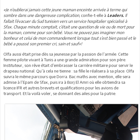
«Je n’oublierai jamais cette jeune maman enceinte arrivée à terme qui
sombre dans une dangereuse complication,
confie-t-elle à
Il
Leaders.
fallait l’évacuer du Sud tunisien vers un service hospitalier spécialisé à
Sfax. Chaque minute comptait, c’était une question de vie ou de mort pour
la maman, comme pour son bébé. Vous ne pouvez pas imaginer mon
bonheur et celui de mon commandement lorsque tout s’est bien passé et le
bébé a poussé son premier cri, sain et sauf»!
Olfa aussi était prise dès sa jeunesse par la passion de l’armée. Cette
femme pilote vivant à Tunis a une grande admiration pour son père.
Instituteur, son rêve était d’embrasser la carrière militaire pour servir le
drapeau national. Qu’à cela ne tienne : sa fille le réalisera à sa place. Olfa
suivra le même parcours que Dorra. Bac maths avec mention, elle sera
admise à l’Epam de Sfax, puis ira à Borj El Amri où elle obtiendra sa
licence IFR et autres brevets et qualifications pour les avions de
transport. Et la voilà voler, se donnant des ailes pour la patrie.