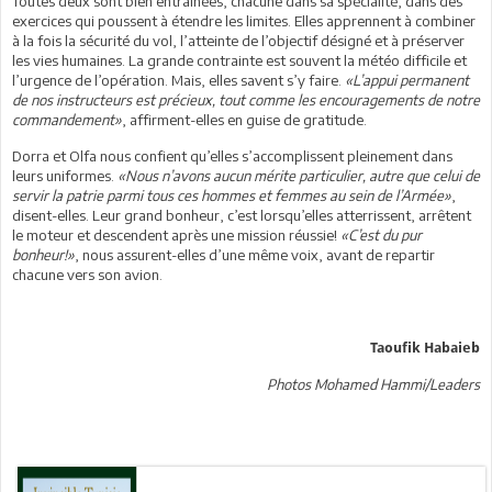
Toutes deux sont bien entraînées, chacune dans sa spécialité, dans des
exercices qui poussent à étendre les limites. Elles apprennent à combiner
à la fois la sécurité du vol, l’atteinte de l’objectif désigné et à préserver
les vies humaines. La grande contrainte est souvent la météo difficile et
l’urgence de l’opération. Mais, elles savent s’y faire.
«L’appui permanent
de nos instructeurs est précieux, tout comme les encouragements de notre
commandement»
, affirment-elles en guise de gratitude.
Dorra et Olfa nous confient qu’elles s’accomplissent pleinement dans
leurs uniformes.
«Nous n’avons aucun mérite particulier, autre que celui de
servir la patrie parmi tous ces hommes et femmes au sein de l’Armée»
,
disent-elles. Leur grand bonheur, c’est lorsqu’elles atterrissent, arrêtent
le moteur et descendent après une mission réussie!
«C’est du pur
bonheur!»
, nous assurent-elles d’une même voix, avant de repartir
chacune vers son avion.
Taoufik Habaieb
Photos Mohamed Hammi/Leaders