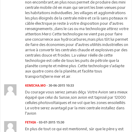
non encombrant,en plus nous permet de produire des mini
centrale mobile clé en main qui seront les bien venues pour
les habitations individuelles ,les villages et agglomérations
les plus éloignés de la centrale mère et ce là sans poteaux ni
câble électrique je reste à votre disposition pour d'autres
renseignements ,dans le cas ou ma technologie attirez votre
attention.Merci Cette technologie ne vient pas pour faire
une concurrence aux hydrocarbures,mais plus tôt lui permet
de faire des économies pour d'autres utilités industrielles on
arrive à convertir les centrales chaude et explosives par des
centrales douce et froides. La valeur réelle de cette
technologie est celle de tous les puits de pétrole que la
planéte compte et même plus .Cette technologie s'adapte
aux quatre coins de la planète,et facilite tous
transports(terre mer et air.
KEMICHA.MO
- 30-06-2015 10:33
Du courage vous seriez jamais déçu .Votre Avion sera mieux
équipé que celui du Suisse,son avion est tapissé par 12000
cellules photovoltaïques et ne vol que les zones ensoleillés
Le votre serez avantagé par la mini centrale installez dans
l'avion
FETHIA
- 03-07-2015 15:30
En plus de tout ce qui est mentionné, sûr que le père y est