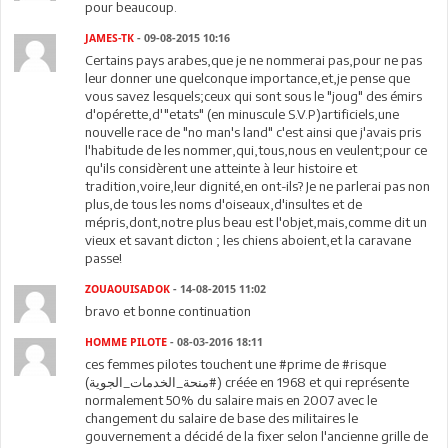
pour beaucoup.
JAMES-TK
- 09-08-2015 10:16
Certains pays arabes,que je ne nommerai pas,pour ne pas
leur donner une quelconque importance,et,je pense que
vous savez lesquels;ceux qui sont sous le "joug" des émirs
d'opérette,d'"etats" (en minuscule S.V.P)artificiels,une
nouvelle race de "no man's land" c'est ainsi que j'avais pris
l'habitude de les nommer,qui,tous,nous en veulent;pour ce
qu'ils considèrent une atteinte à leur histoire et
tradition,voire,leur dignité,en ont-ils? Je ne parlerai pas non
plus,de tous les noms d'oiseaux,d'insultes et de
mépris,dont,notre plus beau est l'objet,mais,comme dit un
vieux et savant dicton ; les chiens aboient,et la caravane
passe!
ZOUAOUISADOK
- 14-08-2015 11:02
bravo et bonne continuation
HOMME PILOTE
- 08-03-2016 18:11
ces femmes pilotes touchent une ‪#‎prime‬ de ‪#‎risque‬
(‫#‏منحة_الخدمات_الجوية‬) créée en 1968 et qui représente
normalement 50% du salaire mais en 2007 avec le
changement du salaire de base des militaires le
gouvernement a décidé de la fixer selon l'ancienne grille de