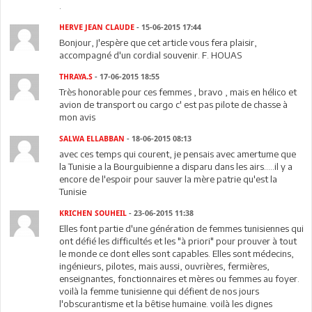
.
HERVE JEAN CLAUDE
- 15-06-2015 17:44
Bonjour, J'espère que cet article vous fera plaisir,
accompagné d'un cordial souvenir. F. HOUAS
THRAYA.S
- 17-06-2015 18:55
Très honorable pour ces femmes , bravo , mais en hélico et
avion de transport ou cargo c' est pas pilote de chasse à
mon avis
SALWA ELLABBAN
- 18-06-2015 08:13
avec ces temps qui courent, je pensais avec amertume que
la Tunisie a la Bourguibienne a disparu dans les airs.....il y a
encore de l'espoir pour sauver la mère patrie qu'est la
Tunisie
KRICHEN SOUHEIL
- 23-06-2015 11:38
Elles font partie d'une génération de femmes tunisiennes qui
ont défié les difficultés et les "à priori" pour prouver à tout
le monde ce dont elles sont capables. Elles sont médecins,
ingénieurs, pilotes, mais aussi, ouvrières, fermières,
enseignantes, fonctionnaires et mères ou femmes au foyer.
voilà la femme tunisienne qui défient de nos jours
l'obscurantisme et la bêtise humaine. voilà les dignes