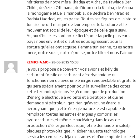
héritières de notre mère Khadija et Aicha, de Tawhida Ben
Chikh, de Aziza Othmana, de Didon ou la Kahina, de Aroua
la monogame et Lella manoubia, de Bechira ben Mrad et
Radhia Hadded, et j'en passe. Toutes ces figures de l'histoire
tunisienne ont marqué de leur empreinte la culture et le
mouvement social de leur époque et de celle qui a suivi.
Aujourd'hui elles sont notre fierté pour laquelle plusieurs
pays nous envient et d'autres nous agressent pour la
stature qu'elles ont acquise. Femme tunisienne, tu es notre
mère, notre sœur, notre épouse, notre fille et nous t'aimons.
KEMICHA.MO
- 28-06-2015 15:03
Je vous propose de convertir vos avions et hély du
carburant fossile en carburant aérodynamique qui
fonctionne rien qu'avec une énergie renouvelable et gratuite
qui sera spécialement pour pour la surveillance des cotes
cette technologie innovée ,économique de production
d'énergie électrique à volonté et à petit prix et qui ne
demande ni pétrole,ni gaz,rien qu'avec une énergie
aérodynamique,,cette énergie naturelle est capable de
remplacer toutes les autres énergies y compris les
hydrocarbures,et même le nucléaire,(dans le cas de
production d'énergie électrique) et ne demande ni soleil,ni
plaques photovoltaïque ,ni éolienne.Cette technologie
servira les centrales déjà existantes et d'un emploie facile et