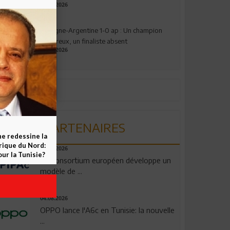
17.07.2026
Espagne-Argentine 1-0 ap : Un champion
valeureux, un finaliste absent
19.07.2026
PARTENAIRES
ne redessine la
frique du Nord:
06.08.2026
ur la Tunisie?
Un consortium européen développe un
modèle de ...
04.08.2026
OPPO lance l'A6c en Tunisie: la nouvelle
...