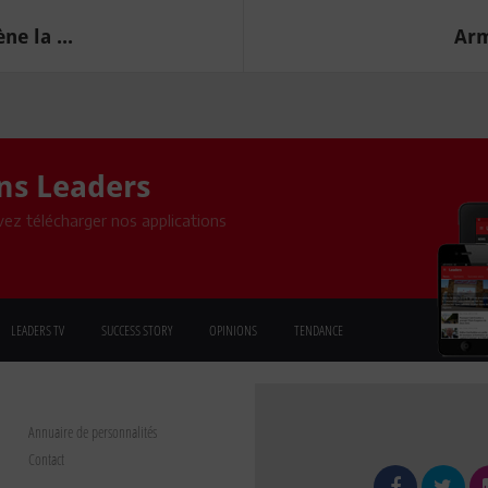
e la ...
Arm
ons Leaders
ez télécharger nos applications
LEADERS TV
SUCCESS STORY
OPINIONS
TENDANCE
Annuaire de personnalités
Contact