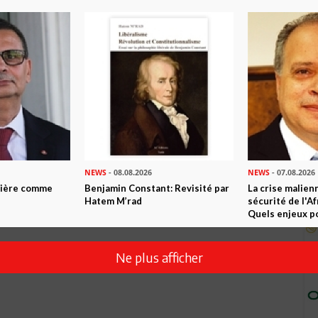
NEWS
- 08.08.2026
NEWS
- 07.08.2026
ntière comme
Benjamin Constant: Revisité par
La crise malien
Hatem M’rad
sécurité de l'A
Quels enjeux po
Ne plus afficher