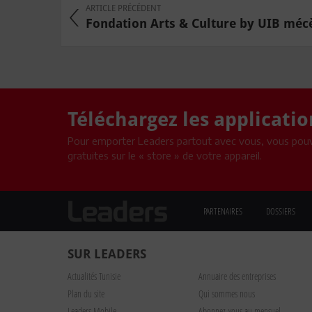
ARTICLE PRÉCÉDENT
Fondation Arts & Culture by UIB mécèn
Téléchargez les applicati
Pour emporter Leaders partout avec vous, vous pouv
gratuites sur le « store » de votre appareil.
PARTENAIRES
DOSSIERS
SUR LEADERS
Actualités Tunisie
Annuaire des entreprises
Plan du site
Qui sommes nous
Leaders Mobile
Abonnez-vous au mensuel