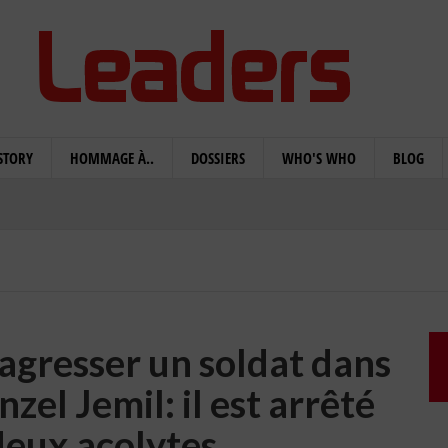
STORY
HOMMAGE À..
DOSSIERS
WHO'S WHO
BLOG
'agresser un soldat dans
el Jemil: il est arrêté
deux acolytes