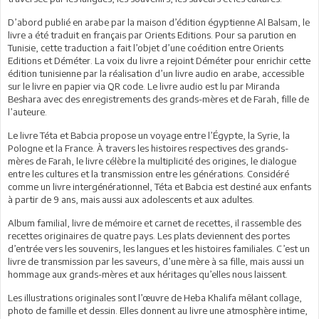
D’abord publié en arabe par la maison d’édition égyptienne Al Balsam, le
livre a été traduit en français par Orients Editions. Pour sa parution en
Tunisie, cette traduction a fait l’objet d’une coédition entre Orients
Editions et Déméter. La voix du livre a rejoint Déméter pour enrichir cette
édition tunisienne par la réalisation d’un livre audio en arabe, accessible
sur le livre en papier via QR code. Le livre audio est lu par Miranda
Beshara avec des enregistrements des grands-mères et de Farah, fille de
l’auteure.
Le livre Téta et Babcia propose un voyage entre l’Égypte, la Syrie, la
Pologne et la France. À travers les histoires respectives des grands-
mères de Farah, le livre célèbre la multiplicité des origines, le dialogue
entre les cultures et la transmission entre les générations. Considéré
comme un livre intergénérationnel, Téta et Babcia est destiné aux enfants
à partir de 9 ans, mais aussi aux adolescents et aux adultes.
Album familial, livre de mémoire et carnet de recettes, il rassemble des
recettes originaires de quatre pays. Les plats deviennent des portes
d’entrée vers les souvenirs, les langues et les histoires familiales. C’est un
livre de transmission par les saveurs, d’une mère à sa fille, mais aussi un
hommage aux grands-mères et aux héritages qu’elles nous laissent.
Les illustrations originales sont l’œuvre de Heba Khalifa mêlant collage,
photo de famille et dessin. Elles donnent au livre une atmosphère intime,