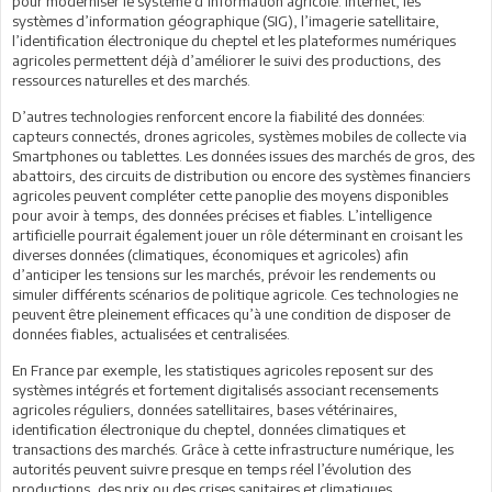
pour moderniser le système d’information agricole. Internet, les
systèmes d’information géographique (SIG), l’imagerie satellitaire,
l’identification électronique du cheptel et les plateformes numériques
agricoles permettent déjà d’améliorer le suivi des productions, des
ressources naturelles et des marchés.
D’autres technologies renforcent encore la fiabilité des données:
capteurs connectés, drones agricoles, systèmes mobiles de collecte via
Smartphones ou tablettes. Les données issues des marchés de gros, des
abattoirs, des circuits de distribution ou encore des systèmes financiers
agricoles peuvent compléter cette panoplie des moyens disponibles
pour avoir à temps, des données précises et fiables. L’intelligence
artificielle pourrait également jouer un rôle déterminant en croisant les
diverses données (climatiques, économiques et agricoles) afin
d’anticiper les tensions sur les marchés, prévoir les rendements ou
simuler différents scénarios de politique agricole. Ces technologies ne
peuvent être pleinement efficaces qu’à une condition de disposer de
données fiables, actualisées et centralisées.
En France par exemple, les statistiques agricoles reposent sur des
systèmes intégrés et fortement digitalisés associant recensements
agricoles réguliers, données satellitaires, bases vétérinaires,
identification électronique du cheptel, données climatiques et
transactions des marchés. Grâce à cette infrastructure numérique, les
autorités peuvent suivre presque en temps réel l’évolution des
productions, des prix ou des crises sanitaires et climatiques.