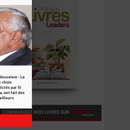
esselem - La
s choix
ctés par Si
 ont fait des
eilleurs
COMMANDEZ NOS LIVRES SUR