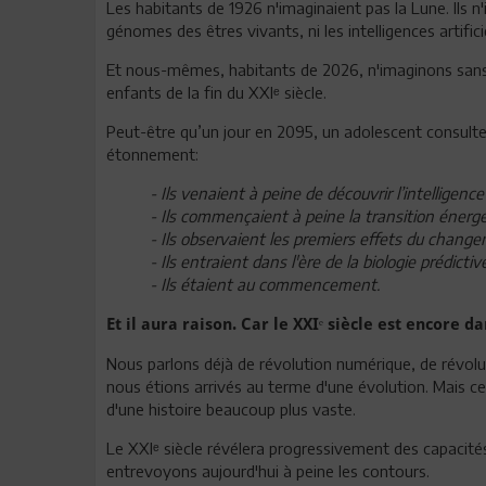
Les habitants de 1926 n'imaginaient pas la Lune. Ils n'i
génomes des êtres vivants, ni les intelligences artifi
Et nous-mêmes, habitants de 2026, n'imaginons sans 
enfants de la fin du XXIᵉ siècle.
Peut-être qu’un jour en 2095, un adolescent consulte
étonnement:
- Ils venaient à peine de découvrir l’intelligence a
- Ils commençaient à peine la transition énergé
- Ils observaient les premiers effets du change
- Ils entraient dans l'ère de la biologie prédic
- Ils étaient au commencement.
Et il aura raison. Car le XXIᵉ siècle est encore d
Nous parlons déjà de révolution numérique, de révol
nous étions arrivés au terme d'une évolution. Mais c
d'une histoire beaucoup plus vaste.
Le XXIᵉ siècle révélera progressivement des capacités
entrevoyons aujourd'hui à peine les contours.