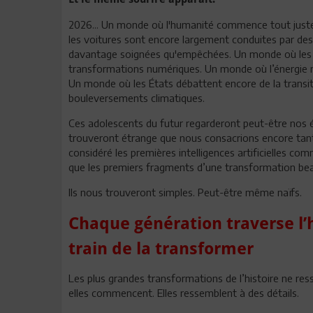
2026... Un monde où l'humanité commence tout juste à
les voitures sont encore largement conduites par de
davantage soignées qu'empêchées. Un monde où les s
transformations numériques. Un monde où l’énergie re
Un monde où les États débattent encore de la transit
bouleversements climatiques.
Ces adolescents du futur regarderont peut-être nos é
trouveront étrange que nous consacrions encore tan
considéré les premières intelligences artificielles co
que les premiers fragments d’une transformation be
Ils nous trouveront simples. Peut-être même naïfs.
Chaque génération traverse l’h
train de la transformer
Les plus grandes transformations de l’histoire ne r
elles commencent. Elles ressemblent à des détails.