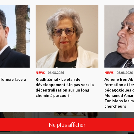
NEWS
- 06.08.2026
NEWS
- 05.08.2026
 Tunisie face à
Riadh Zghal - Le plan de
Adnene Ben Abd
développement: Un pas vers la
formation et le
décentralisation sur un long
pédagogiques di
chemin à parcourir
Mohamed Amara,
Tunisiens les m
chercheurs
Ne plus afficher