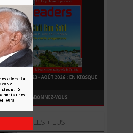
LEADERS N° 183 - AOÛT 2026 : EN KIOSQUE
esselem - La
s choix
ctés par Si
 ont fait des
ABONNEZ-VOUS
eilleurs
LES + LUS