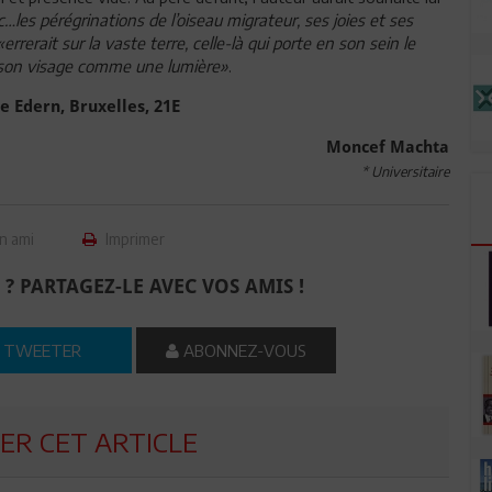
c…les pérégrinations de l’oiseau migrateur, ses joies et ses
«errerait sur la vaste terre, celle-là qui porte en son sein le
i) son visage comme une lumière»
.
ée Edern, Bruxelles, 21E
Moncef Machta
* Universitaire
n ami
Imprimer
 ? PARTAGEZ-LE AVEC VOS AMIS !
TWEETER
ABONNEZ-VOUS
R CET ARTICLE