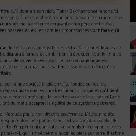
 titre qu’il donne à son récit, Tahar Bekri annonce la tonalité
hommage qu’il rend, d’abord à son père, ensuite à sa mère, mais
 qui souligne la présence écrasante d’un père dont il était
 passées en exil et dont les circonstances vont faire qu’il
t même de cet hommage posthume, lettre d’amour et litanie à la
re disparu à jamais et dont il tient à évoquer, tout le long de
rquants de sa vie, à ses côtés. Le personnage nous est
es d’humeur, mais aussi sa tendresse et ses difficultés à
itaire.
u sein d’une société traditionnelle, fondée sur les lois
 règles rigides que les ancêtres lui ont inculqué et qu’il tient
ns se rendre compte que la société évolue et que ses enfants,
, ont du mal à accepter la rigidité de ce système patriarcal.
ile. Marquée par le non-dit et la souffrance. L’auteur relate
mosphère dominée par le silence: «il y a toujours eu plus de
, celle d’un père qui constate que son fils lui échappe, que les
, pense-t-il, qui l’empêchent d’avoir les pieds sur terre. Il estime