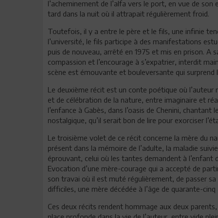
l’acheminement de l’alfa vers le port, en vue de son e
tard dans la nuit où il attrapait régulièrement froid.
Toutefois, il y a entre le père et le fils, une infinie te
l’université, le fils participe à des manifestations es
puis de nouveau, arrêté en 1975 et mis en prison. A sa
compassion et l’encourage à s’expatrier, interdit mai
scène est émouvante et bouleversante qui surprend le 
Le deuxième récit est un conte poétique où l’auteur
et de célébration de la nature, entre imaginaire et r
l’enfance à Gabès, dans l’oasis de Chenini, chantant
nostalgique, qu’il serait bon de lire pour exorciser l’ét
Le troisième volet de ce récit concerne la mère du n
présent dans la mémoire de l’adulte, la maladie suivi
éprouvant, celui où les tantes demandent à l’enfant 
Evocation d’une mère-courage qui a accepté de partir 
son travai où il est muté régulièrement, de passer sa c
difficiles, une mère décédée à l’âge de quarante-cin
Ces deux récits rendent hommage aux deux parents, c
place profonde dans la vie de l’auteur, entre vide plei