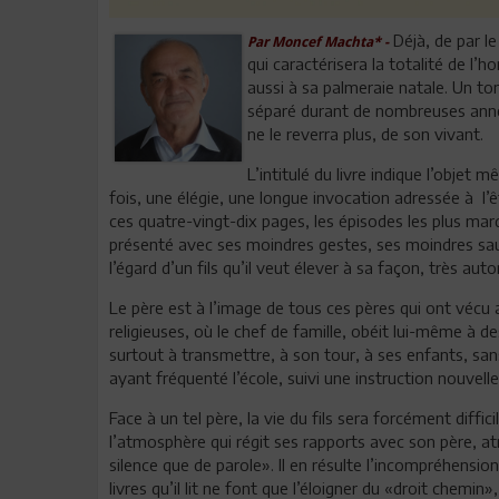
Déjà, de par le
Par Moncef Machta* -
qui caractérisera la totalité de l’
aussi à sa palmeraie natale. Un ton
séparé durant de nombreuses années
ne le reverra plus, de son vivant.
L’intitulé du livre indique l’obje
fois, une élégie, une longue invocation adressée à l’êt
ces quatre-vingt-dix pages, les épisodes les plus ma
présenté avec ses moindres gestes, ses moindres saut
l’égard d’un fils qu’il veut élever à sa façon, très autor
Le père est à l’image de tous ces pères qui ont vécu a
religieuses, où le chef de famille, obéit lui-même à des
surtout à transmettre, à son tour, à ses enfants, sa
ayant fréquenté l’école, suivi une instruction nouvelle
Face à un tel père, la vie du fils sera forcément diffic
l’atmosphère qui régit ses rapports avec son père, at
silence que de parole». Il en résulte l’incompréhension
livres qu’il lit ne font que l’éloigner du «droit chemin»