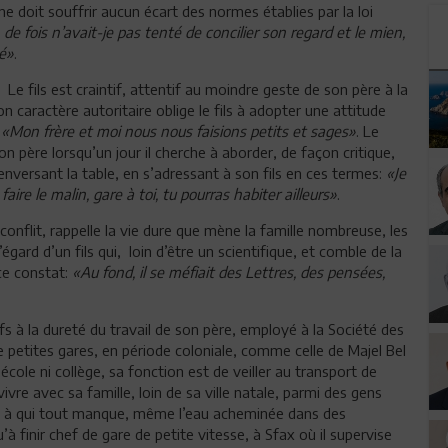
ne doit souffrir aucun écart des normes établies par la loi
e fois n’avait-je pas tenté de concilier son regard et le mien,
té»
.
 Le fils est craintif, attentif au moindre geste de son père à la
caractère autoritaire oblige le fils à adopter une attitude
, «Mon frère et moi nous nous faisions petits et sages»
. Le
n père lorsqu’un jour il cherche à aborder, de façon critique,
enversant la table, en s’adressant à son fils en ces termes:
«Je
aire le malin, gare à toi, tu pourras habiter ailleurs»
.
nflit, rappelle la vie dure que mène la famille nombreuse, les
égard d’un fils qui, loin d’être un scientifique, et comble de la
e ce constat:
«Au fond, il se méfiait des Lettres, des pensées,
s à la dureté du travail de son père, employé à la Société des
e petites gares, en période coloniale, comme celle de Majel Bel
école ni collège, sa fonction est de veiller au transport de
ivre avec sa famille, loin de sa ville natale, parmi des gens
s, à qui tout manque, même l’eau acheminée dans des
 finir chef de gare de petite vitesse, à Sfax où il supervise