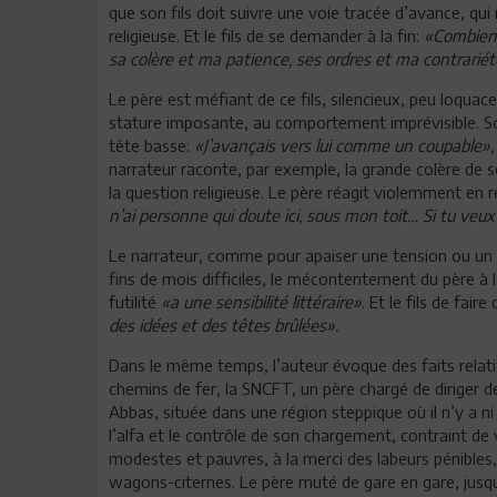
que son fils doit suivre une voie tracée d’avance, qui 
religieuse. Et le fils de se demander à la fin:
«Combien d
sa colère et ma patience, ses ordres et ma contrarié
Le père est méfiant de ce fils, silencieux, peu loquace
stature imposante, au comportement imprévisible. Son 
tête basse:
«J’avançais vers lui comme un coupable»
narrateur raconte, par exemple, la grande colère de so
la question religieuse. Le père réagit violemment en r
n’ai personne qui doute ici, sous mon toit… Si tu veux f
Le narrateur, comme pour apaiser une tension ou un co
fins de mois difficiles, le mécontentement du père à l’
futilité
«a une sensibilité littéraire»
. Et le fils de fair
des idées et des têtes brûlées».
Dans le même temps, l’auteur évoque des faits relatif
chemins de fer, la SNCFT, un père chargé de diriger d
Abbas, située dans une région steppique où il n’y a ni 
l’alfa et le contrôle de son chargement, contraint de v
modestes et pauvres, à la merci des labeurs pénible
wagons-citernes. Le père muté de gare en gare, jusqu’à