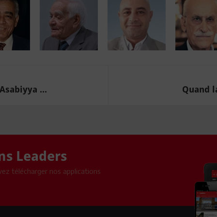
sabiyya ...
Quand la
ons Leaders
ez télécharger nos applications