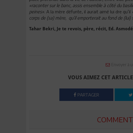
«raconter sur le banc, assis ensemble à côté du basili
peines»
. A la mère défunte, il aurait aimé lui dre qu’il
corps de (sa) mère, qu’il emporterait au fond de (lu
Tahar Bekri, Je te revois, père, récit, Ed. Asmod
Envoyer à u
VOUS AIMEZ CET ARTICLE
PARTAGER
COMMENTE