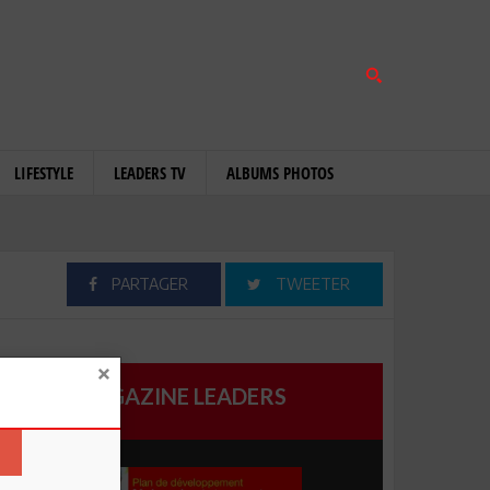
LIFESTYLE
LEADERS TV
ALBUMS PHOTOS
PARTAGER
TWEETER
MAGAZINE LEADERS