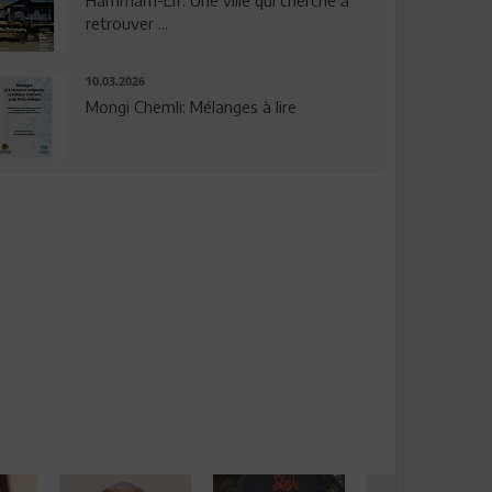
Hammam-Lif: Une ville qui cherche à
retrouver ...
10.03.2026
Mongi Chemli: Mélanges à lire