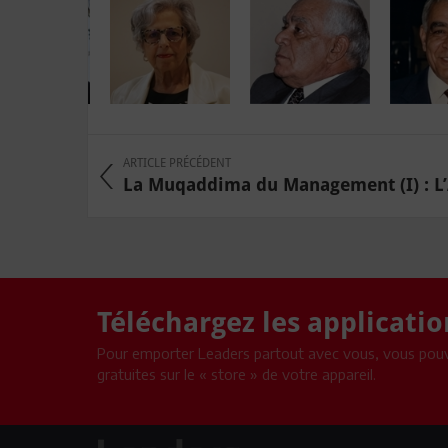
ARTICLE PRÉCÉDENT
La Muqaddima du Management (I) : L’A
Téléchargez les applicati
Pour emporter Leaders partout avec vous, vous pouv
gratuites sur le « store » de votre appareil.