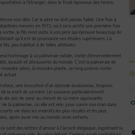
xportation à l’étranger, dans le froid rigoureux des hivers,
ndresse non dite. Car le père ne doit jamais faiblir. Une fois à
tudiantines menées en 1972, où il sera arrêté une première fois
 sortie, le fils rend visite à son père qui éprouve beaucoup de
ntenant qu’il est de poursuivre ses études supérieures. La
fils, peu habitué à de telles attitudes.
 rend hommage à sa palmeraie natale, conte d’émerveillement
éalité, beauté et découverte du monde. C’est la palmeraie de
 le moindre arbre, la moindre plante, un long poème-conte
at actuel.
arrateur, une évocation d’un épisode douloureux, toujours
e de la mort de sa mère. Un souvenir particulièrement
de dix ans de venir au chevet de sa mère agonisante.
de la palmeraie, où elle est née, pour suivre son mari dans
ourte vie dans les endroits les plus reculés et les plus
q ans, après avoir mis au monde onze enfants.
e sont des lettres d’amour à l’accent élégiaque, exprimant la
n et présence vide. Au père défunt, l’auteur aurait souhaité lui