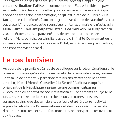
l’aggravation de ses dangers, le Pr Ferhat Horchani a expliqué que
certaines situations l’attisent, comme lorsque l’Etat est faible, un pays
est confronté à des conflits ethniques ou religieux, ou une société qui
aborde sa transition démocratique, ce qui est le cas de la Tunisie. « En
fait, ajoute-t-il, il n’obéit à aucune logique. Pas de lien de causalité avec la
pauvreté. L’indigence peut en constituer un terreau, mais elle n’est pas la
seule. Ceux qui avaient perpétré l’attaque de New York, le 11 septembre
2001, n’étaient dans la pauvreté. Pas de lien automatique entre la
religion. Mais, parfois, certains liens avec la criminalité. Du moment où la
violence, censée être le monopole de l’Etat, est déclenchée par d’autres,
son impact devient grand ».
Le cas tunisien
Au cours de la première séance de ce colloque sur la sécurité nationale, le
premier du genre qu’abrite une université dans le monde arabe, comme
l’ont salué de nombreux participants tunisiens et étranger, le contre-
amiral (r) Kamel Akrout, Conseiller à la Sécurité Nationale auprès du
président de la République a présenté une communication sur
«L’évolution du concept de sécurité nationale : Fondements et Enjeux, le
cas tunisien ». De nombreux chercheurs universitaires tunisiens et
étrangers, ainsi que des officiers supérieurs et généraux (en activité
et/ou à la retraite) de l’armée nationale et des forces sécuritaires, de
diplomates tunisiens et hauts fonctionnaires ont pris part attentivement
aux travaux.