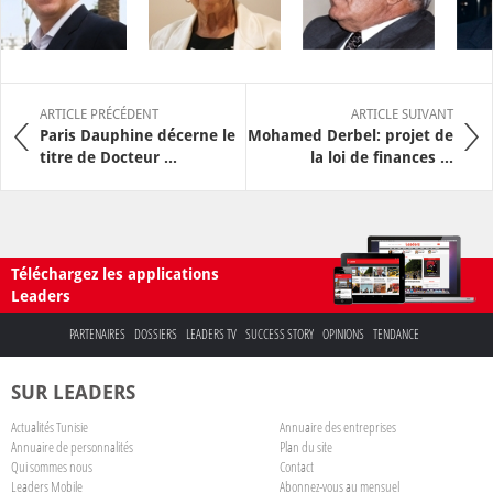
ARTICLE PRÉCÉDENT
ARTICLE SUIVANT
Paris Dauphine décerne le
Mohamed Derbel: projet de
titre de Docteur ...
la loi de finances ...
Téléchargez les applications
Leaders
PARTENAIRES
DOSSIERS
LEADERS TV
SUCCESS STORY
OPINIONS
TENDANCE
SUR LEADERS
Actualités Tunisie
Annuaire des entreprises
Annuaire de personnalités
Plan du site
Qui sommes nous
Contact
Leaders Mobile
Abonnez-vous au mensuel