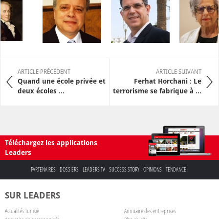
ARTICLE PRÉCÉDENT
ARTICLE SUIVANT
Quand une école privée et
Ferhat Horchani : Le
deux écoles ...
terrorisme se fabrique à ...
Téléchargez les applications
Leaders
PARTENAIRES
DOSSIERS
LEADERS TV
SUCCESS STORY
OPINIONS
TENDANCE
SUR LEADERS
Actualités Tunisie
Annuaire des entreprises