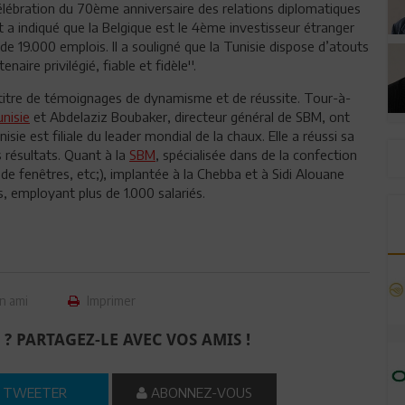
élébration du 70ème anniversaire des relations diplomatiques
 a indiqué que la Belgique est le 4ème investisseur étranger
e 19.000 emplois. Il a souligné que la Tunisie dispose d’atouts
ire privilégié, fiable et fidèle''.
 titre de témoignages de dynamisme et de réussite. Tour-à-
nisie
et Abdelaziz Boubaker, directeur général de SBM, ont
sie est filiale du leader mondial de la chaux. Elle a réussi sa
s résultats. Quant à la
SBM
, spécialisée dans de la confection
de fenêtres, etc;), implantée à la Chebba et à Sidi Alouane
, employant plus de 1.000 salariés.
n ami
Imprimer
 ? PARTAGEZ-LE AVEC VOS AMIS !
TWEETER
ABONNEZ-VOUS