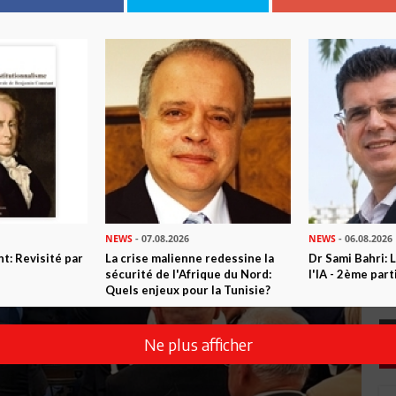
NEWS
- 07.08.2026
NEWS
- 06.08.2026
t: Revisité par
La crise malienne redessine la
Dr Sami Bahri: L
sécurité de l'Afrique du Nord:
l'IA - 2ème part
Quels enjeux pour la Tunisie?
Ne plus afficher