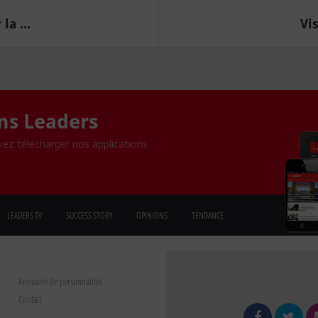
la ...
Vis
ons Leaders
ez télécharger nos applications
LEADERS TV
SUCCESS STORY
OPINIONS
TENDANCE
Annuaire de personnalités
Contact