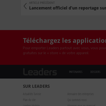
ARTICLE PRÉCÉDENT
Lancement officiel d’un reportage sur 
Téléchargez les applicati
Pour emporter Leaders partout avec vous, vous pouv
gratuites sur le « store » de votre appareil.
PARTENAIRES
DOSSIERS
SUR LEADERS
Actualités Tunisie
Annuaire des entreprises
Plan du site
Qui sommes nous
Leaders Mobile
Abonnez-vous au mensuel