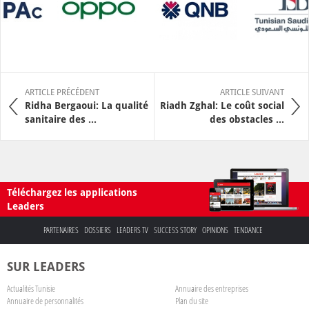
ARTICLE PRÉCÉDENT
ARTICLE SUIVANT
Ridha Bergaoui: La qualité
Riadh Zghal: Le coût social
sanitaire des ...
des obstacles ...
Téléchargez les applications
Leaders
PARTENAIRES
DOSSIERS
LEADERS TV
SUCCESS STORY
OPINIONS
TENDANCE
SUR LEADERS
Actualités Tunisie
Annuaire des entreprises
Annuaire de personnalités
Plan du site