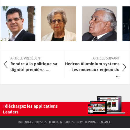
ARTICLE PRÉCÉDENT
ARTICLE SUIVANT
Rendre à la politique sa
Hedcoo Aluminium systems
dignité première: ...
- Les nouveaux enjeux du
...
Téléchargez les applications
Leaders
PARTENAIRES
DOSSIERS
LEADERS TV
SUCCESS STORY
OPINIONS
TENDANCE