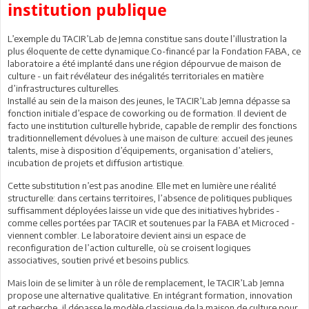
institution publique
L’exemple du TACIR’Lab de Jemna constitue sans doute l’illustration la
plus éloquente de cette dynamique.Co-financé par la Fondation FABA, ce
laboratoire a été implanté dans une région dépourvue de maison de
culture - un fait révélateur des inégalités territoriales en matière
d’infrastructures culturelles.
Installé au sein de la maison des jeunes, le TACIR’Lab Jemna dépasse sa
fonction initiale d’espace de coworking ou de formation. Il devient de
facto une institution culturelle hybride, capable de remplir des fonctions
traditionnellement dévolues à une maison de culture: accueil des jeunes
talents, mise à disposition d’équipements, organisation d’ateliers,
incubation de projets et diffusion artistique.
Cette substitution n’est pas anodine. Elle met en lumière une réalité
structurelle: dans certains territoires, l’absence de politiques publiques
suffisamment déployées laisse un vide que des initiatives hybrides -
comme celles portées par TACIR et soutenues par la FABA et Microced -
viennent combler. Le laboratoire devient ainsi un espace de
reconfiguration de l’action culturelle, où se croisent logiques
associatives, soutien privé et besoins publics.
Mais loin de se limiter à un rôle de remplacement, le TACIR’Lab Jemna
propose une alternative qualitative. En intégrant formation, innovation
et recherche, il dépasse le modèle classique de la maison de culture pour