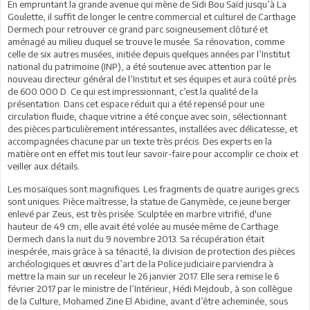
En empruntant la grande avenue qui mène de Sidi Bou Saïd jusqu’à La
Goulette, il suffit de longer le centre commercial et culturel de Carthage
Dermech pour retrouver ce grand parc soigneusement clôturé et
aménagé au milieu duquel se trouve le musée. Sa rénovation, comme
celle de six autres musées, initiée depuis quelques années par l’Institut
national du patrimoine (INP), a été soutenue avec attention par le
nouveau directeur général de l’Institut et ses équipes et aura coûté près
de 600.000 D. Ce qui est impressionnant, c’est la qualité de la
présentation. Dans cet espace réduit qui a été repensé pour une
circulation fluide, chaque vitrine a été conçue avec soin, sélectionnant
des pièces particulièrement intéressantes, installées avec délicatesse, et
accompagnées chacune par un texte très précis. Des experts en la
matière ont en effet mis tout leur savoir-faire pour accomplir ce choix et
veiller aux détails.
Les mosaïques sont magnifiques. Les fragments de quatre auriges grecs
sont uniques. Pièce maîtresse, la statue de Ganymède, ce jeune berger
enlevé par Zeus, est très prisée. Sculptée en marbre vitrifié, d'une
hauteur de 49 cm, elle avait été volée au musée même de Carthage
Dermech dans la nuit du 9 novembre 2013. Sa récupération était
inespérée, mais grâce à sa ténacité, la division de protection des pièces
archéologiques et œuvres d’art de la Police judiciaire parviendra à
mettre la main sur un receleur le 26 janvier 2017. Elle sera remise le 6
février 2017 par le ministre de l’Intérieur, Hédi Mejdoub, à son collègue
de la Culture, Mohamed Zine El Abidine, avant d’être acheminée, sous