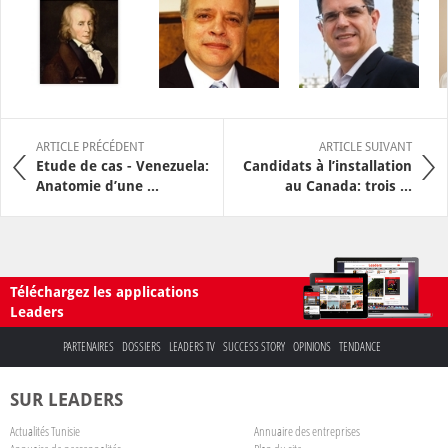
ARTICLE PRÉCÉDENT
ARTICLE SUIVANT
Etude de cas - Venezuela:
Candidats à l’installation
Anatomie d’une ...
au Canada: trois ...
Téléchargez les applications
Leaders
PARTENAIRES
DOSSIERS
LEADERS TV
SUCCESS STORY
OPINIONS
TENDANCE
SUR LEADERS
Actualités Tunisie
Annuaire des entreprises