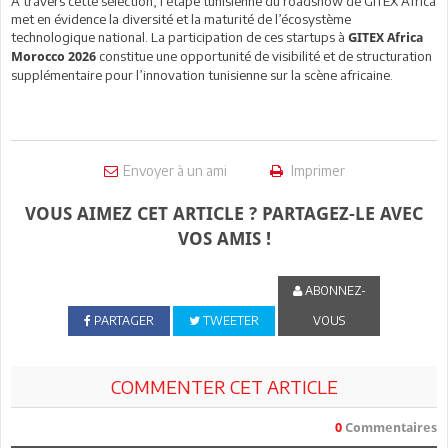
À travers cette sélection, l’étape tunisienne du roadshow de GITEX Africa
met en évidence la diversité et la maturité de l’écosystème
technologique national. La participation de ces startups à
GITEX Africa
constitue une opportunité de visibilité et de structuration
Morocco 2026
supplémentaire pour l’innovation tunisienne sur la scène africaine.
Envoyer à un ami
Imprimer
VOUS AIMEZ CET ARTICLE ? PARTAGEZ-LE AVEC
VOS AMIS !
ABONNEZ-
PARTAGER
TWEETER
VOUS
COMMENTER CET ARTICLE
0
Commentaires