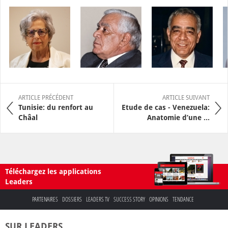
ARTICLE PRÉCÉDENT
ARTICLE SUIVANT
Tunisie: du renfort au
Etude de cas - Venezuela:
Châal
Anatomie d’une ...
Téléchargez les applications
Leaders
PARTENAIRES
DOSSIERS
LEADERS TV
SUCCESS STORY
OPINIONS
TENDANCE
SUR LEADERS