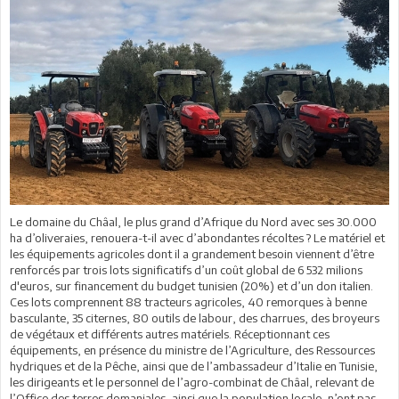
Le domaine du Châal, le plus grand d’Afrique du Nord avec ses 30.000
ha d’oliveraies, renouera-t-il avec d’abondantes récoltes ? Le matériel et
les équipements agricoles dont il a grandement besoin viennent d’être
renforcés par trois lots significatifs d’un coût global de 6 532 milions
d'euros, sur financement du budget tunisien (20%) et d’un don italien.
Ces lots comprennent 88 tracteurs agricoles, 40 remorques à benne
basculante, 35 citernes, 80 outils de labour, des charrues, des broyeurs
de végétaux et différents autres matériels. Réceptionnant ces
équipements, en présence du ministre de l’Agriculture, des Ressources
hydriques et de la Pêche, ainsi que de l’ambassadeur d’Italie en Tunisie,
les dirigeants et le personnel de l’agro-combinat de Châal, relevant de
l’Office des terres domaniales, ainsi que la population locale, n’ont pas