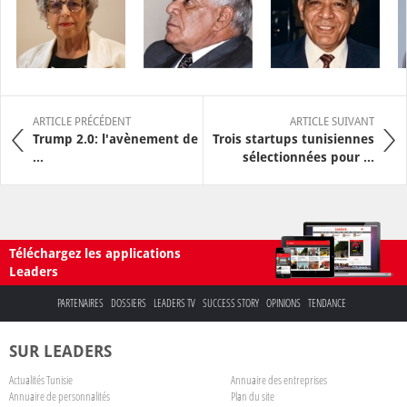
ARTICLE PRÉCÉDENT
ARTICLE SUIVANT
Trump 2.0: l'avènement de
Trois startups tunisiennes
...
sélectionnées pour ...
Téléchargez les applications
Leaders
PARTENAIRES
DOSSIERS
LEADERS TV
SUCCESS STORY
OPINIONS
TENDANCE
SUR LEADERS
Actualités Tunisie
Annuaire des entreprises
Annuaire de personnalités
Plan du site