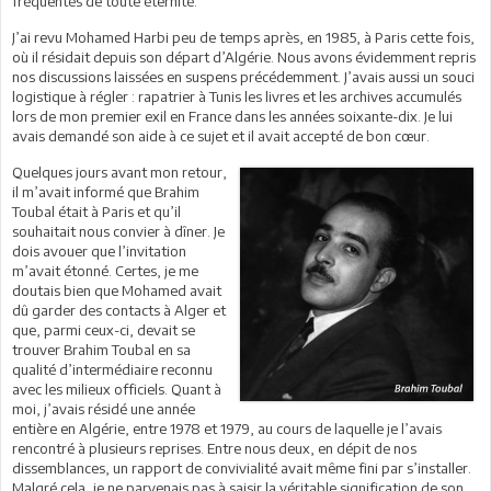
fréquentés de toute éternité.
J’ai revu Mohamed Harbi peu de temps après, en 1985, à Paris cette fois,
où il résidait depuis son départ d’Algérie. Nous avons évidemment repris
nos discussions laissées en suspens précédemment. J’avais aussi un souci
logistique à régler : rapatrier à Tunis les livres et les archives accumulés
lors de mon premier exil en France dans les années soixante-dix. Je lui
avais demandé son aide à ce sujet et il avait accepté de bon cœur.
Quelques jours avant mon retour,
il m’avait informé que Brahim
Toubal était à Paris et qu’il
souhaitait nous convier à dîner. Je
dois avouer que l’invitation
m’avait étonné. Certes, je me
doutais bien que Mohamed avait
dû garder des contacts à Alger et
que, parmi ceux-ci, devait se
trouver Brahim Toubal en sa
qualité d’intermédiaire reconnu
avec les milieux officiels. Quant à
moi, j’avais résidé une année
entière en Algérie, entre 1978 et 1979, au cours de laquelle je l’avais
rencontré à plusieurs reprises. Entre nous deux, en dépit de nos
dissemblances, un rapport de convivialité avait même fini par s’installer.
Malgré cela, je ne parvenais pas à saisir la véritable signification de son