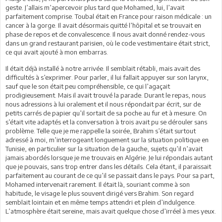
geste. J’allais m’apercevoir plus tard que Mohamed, lui, l’avait
parfaitement comprise. Toubal était en France pour raison médicale : un
cancer à la gorge. Il avait désormais quitté l’hôpital et se trouvait en
phase de repos et de convalescence. Il nous avait donné rendez-vous
dans un grand restaurant parisien, où le code vestimentaire était strict,
ce qui avait ajouté à mon embarras.
Il était déjà installé à notre arrivée. Il semblait rétabli, mais avait des
difficultés à s’exprimer. Pour parler, il lui fallait appuyer sur son larynx,
sauf que le son était peu compréhensible, ce qui l’agaçait
prodigieusement. Mais il avait trouvé la parade. Durant le repas, nous
nous adressions à lui oralement et il nous répondait par écrit, sur de
petits carrés de papier qu’il sortait de sa poche au fur et à mesure. On
s’était vite adaptés et la conversation à trois avait pu se dérouler sans
problème. Telle que je me rappelle la soirée, Brahim s’était surtout
adressé à moi, m’interrogeant longuement sur la situation politique en
Tunisie, en particulier sur la situation de la gauche, sujets qu’il n’avait
jamais abordés lorsque je me trouvais en Algérie. Je lui répondais autant
que je pouvais, sans trop entrer dans les détails. Cela étant, il paraissait
parfaitement au courant de ce qu’il se passait dans le pays. Pour sa part,
Mohamed intervenait rarement. Il était là, souriant comme à son
habitude, le visage le plus souvent dirigé vers Brahim. Son regard
semblait lointain et en même temps attendri et plein d’indulgence.
L’atmosphère était sereine, mais avait quelque chose d’irréel à mes yeux.