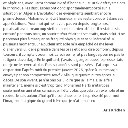
et Algériens, avec Harbi comme invité d’honneur. Le Hirak défrayait alors
la chronique, les discussions ont donc spontanément porté sur la
situation en Algérie. L’évolution des événements semblait encore
prometteuse ; Mohamed en était heureux, mais restait prudent dans ses
appréciations. Pour moi qui ne l’avais pas vu depuis longtemps, il
paraissait avoir beaucoup vieilli et semblait bien affaibli. Il restait assis,
entouré par nous tous, un sourire ténu éclairant ses traits, mais celui-ci ne
parvenait plus à masquer sa fragilité physique et sa vulnérabilité. A
plusieurs moments, une pudeur imbécile m’a empêché de me lever,
d’aller vers lui, de le prendre dans les bras et de lui dire combien, depuis
toujours, il comptait pour moi. La soirée ne fut pas longue pour ne pas le
fatiguer davantage. En le quittant, j’avais la gorge nouée, je pressentais
que je ne le reverrai plus. Puis six années sont passées… J’ai appris sa
disparition l’après-midi du premier janvier 2026, grâce à un message
envoyé par son compatriote Tewfik Allal quelques minutes après le
décès. De son vivant, je n’ai pas pu lui dire que je l’aimais. Je le fais
maintenant, même si c’est trop tard. Mohamed Harbi n’était pas
seulement un ami et un camarade, il était plus que cela : un exemple et un
repère. Je sais aujourd’hui qu’il a continuellement représenté pour moi
l’image nostalgique du grand frère que je n’ai jamais eu.
Aziz Krichen