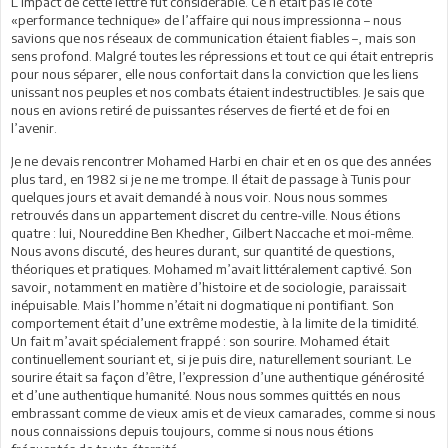
L’impact de cette lettre fut considérable. Ce n’était pas le côté
«performance technique» de l’affaire qui nous impressionna – nous
savions que nos réseaux de communication étaient fiables –, mais son
sens profond. Malgré toutes les répressions et tout ce qui était entrepris
pour nous séparer, elle nous confortait dans la conviction que les liens
unissant nos peuples et nos combats étaient indestructibles. Je sais que
nous en avions retiré de puissantes réserves de fierté et de foi en
l’avenir.
Je ne devais rencontrer Mohamed Harbi en chair et en os que des années
plus tard, en 1982 si je ne me trompe. Il était de passage à Tunis pour
quelques jours et avait demandé à nous voir. Nous nous sommes
retrouvés dans un appartement discret du centre-ville. Nous étions
quatre : lui, Noureddine Ben Khedher, Gilbert Naccache et moi-même.
Nous avons discuté, des heures durant, sur quantité de questions,
théoriques et pratiques. Mohamed m’avait littéralement captivé. Son
savoir, notamment en matière d’histoire et de sociologie, paraissait
inépuisable. Mais l’homme n’était ni dogmatique ni pontifiant. Son
comportement était d’une extrême modestie, à la limite de la timidité.
Un fait m’avait spécialement frappé : son sourire. Mohamed était
continuellement souriant et, si je puis dire, naturellement souriant. Le
sourire était sa façon d’être, l’expression d’une authentique générosité
et d’une authentique humanité. Nous nous sommes quittés en nous
embrassant comme de vieux amis et de vieux camarades, comme si nous
nous connaissions depuis toujours, comme si nous nous étions