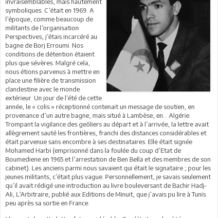
invraisemblables, mais hautement
symboliques. C’était en 1969. A
l’époque, comme beaucoup de
militants de l’organisation
Perspectives, j’étais incarcéré au
bagne de Borj Erroumi. Nos
conditions de détention étaient
plus que sévères. Malgré cela,
nous étions parvenus à mettre en
place une filière de transmission
clandestine avec le monde
extérieur. Un jour de l’été de cette
année, le « colis » réceptionné contenait un message de soutien, en
provenance d’un autre bagne, mais situé à Lambèse, en… Algérie.
Trompant la vigilance des geôliers au départ et à l’arrivée, la lettre avait
allègrement sauté les frontières, franchi des distances considérables et
était parvenue sans encombre à ses destinataires. Elle était signée
Mohamed Harbi (emprisonné dans la foulée du coup d’Etat de
Boumediene en 1965 et l’arrestation de Ben Bella et des membres de son
cabinet). Les anciens parmi nous savaient qui était le signataire ; pour les
jeunes militants, c’était plus vague. Personnellement, je savais seulement
qu’il avait rédigé une introduction au livre bouleversant de Bachir Hadj-
Ali, L’Arbitraire, publié aux Editions de Minuit, que j’avais pu lire à Tunis
peu après sa sortie en France.