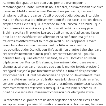
Au terme du repas, un taxi était venu prendre Brahim pour le
raccompagner à l’hôtel. Avant de nous séparer, nous avons fait quelques
pas ensemble Mohamed et moi. Devinant ma perplexité, il m’avait
simplement dit que le cancer s’était propagé et était devenu incurable.
Mais je n’étais pas alors suffisamment outillé pour saisir la portée de ces
simples mots. Ce n’est qu’à la mort de Toubal – survenue en 1989 – que
j’ai commencé à assimiler ce que Harbi avait tenté de me suggérer.
Brahim savait sa fin proche. Le repas était un repas d’adieu, une façon
pour lui de nous déclarer son affection et sa confiance, malgré nos
trajectoires différentes et tout ce qui avait pu nous opposer. Il avait
voulu faire de ce moment un moment de fête, un moment de
retrouvailles et de réconciliation. Il n'y avait rien d’autre à chercher dans
cet acte éminemment humain. Je n’ai rencontré Mohamed – pour la
dernière fois – qu’une éternité plus tard, en 2019, lors d’un nouveau
déplacement en France. Entretemps, énormément de choses avaient
changé, aussi bien dans nos pays que dans le monde. Je dois préciser à
cet égard que je n’ai pas forcément adhéré à la totalité des positions
exprimées par lui durant ces décennies de grand bouleversement. Mais
cela n’a altéré en rien la considération que je lui devais. J’étais en effet
conscient que nous n’agissions pas dans les mêmes contextes ni sous les
mêmes contraintes et je savais aussi qu’il n’aurait jamais défendu un
point de vue sans être intimement convaincu qu’il était juste et vrai.
La rencontre a eu pour cadre un dîner organisé par Sophie Bessis dans
son appartement parisien. Nous étions une dizaine de convives, Tunisiens