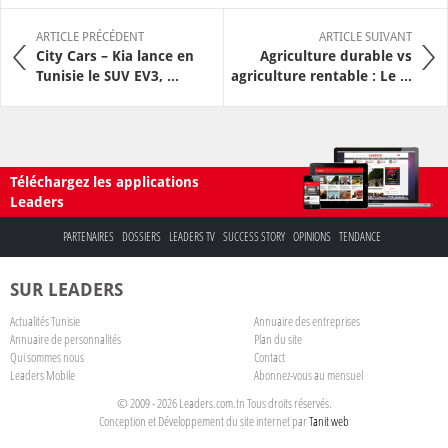
ARTICLE PRÉCÉDENT
ARTICLE SUIVANT
City Cars – Kia lance en
Agriculture durable vs
Tunisie le SUV EV3, ...
agriculture rentable : Le ...
Téléchargez les applications
Leaders
PARTENAIRES
DOSSIERS
LEADERS TV
SUCCESS STORY
OPINIONS
TENDANCE
SUR LEADERS
Actualités Tunisie
Annuaire des entreprises
Annuaire de personnalités
Plan du site
Qui sommes nous
Contact
Leaders Mobile
Abonnez-vous au mensuel
© 2009 - 2026 Leaders.com.tn Tous droits réservés.
Conception et Développement du site internet par
Tanit web