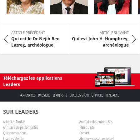
ARTICLE PRÉCÉDENT
ARTICLE SUIVANT
Qui est le Dr Nejib Ben
Qui est John H. Humphrey,
Lazreg, archéologue
archéologue
Téléchargez les applications
Leaders
PARTENAIRES
DOSSIERS
LEADERS TV
SUCCESS STORY
OPINIONS
TENDANCE
SUR LEADERS
Actualités Tunisie
Annuaire des entreprises
Annuaire de personnalités
Plan du site
Qui sommes nous
Contact
Leaders Mobile
Abonnez-vous au mensuel