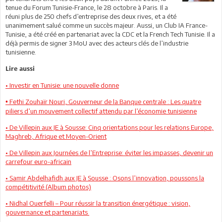
tenue du Forum Tunisie-France, le 28 octobre à Paris. Il a
réuni plus de 250 chefs d’entreprise des deux rives, et a été
unanimement salué comme un succès majeur. Aussi, un Club IA France-
Tunisie, a été créé en partenariat avec la CDC et la French Tech Tunisie. Il a
déjà permis de signer 3 MoU avec des acteurs clés de l’industrie
tunisienne.
Lire aussi
• Investir en Tunisie: une nouvelle donne
Fethi Zouhaïr Nouri, Gouverneur de la Banque centrale : Les quatre
•
piliers d’un mouvement collectif attendu par l’économie tunisienne
• De Villepin aux JE à Sousse: Cinq orientations pour les relations Europe,
Maghreb, Afrique et Moyen-Orient
• De Villepin aux Journées de l’Entreprise: éviter les impasses, devenir un
carrefour euro-africain
• Samir Abdelhafidh aux JE à Sousse : Osons l’innovation, poussons la
compétitivité (Album photos)
• Nidhal Ouerfelli – Pour réussir la transition énergétique : vision,
gouvernance et partenariats