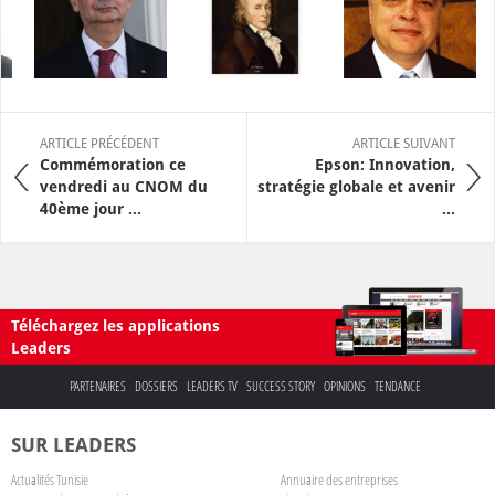
ARTICLE PRÉCÉDENT
ARTICLE SUIVANT
Commémoration ce
Epson: Innovation,
vendredi au CNOM du
stratégie globale et avenir
40ème jour ...
...
Téléchargez les applications
Leaders
PARTENAIRES
DOSSIERS
LEADERS TV
SUCCESS STORY
OPINIONS
TENDANCE
SUR LEADERS
Actualités Tunisie
Annuaire des entreprises