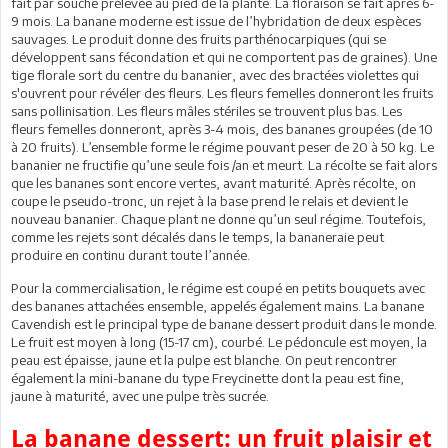
fait par souche prélevée au pied de la plante. La floraison se fait après 6-
9 mois. La banane moderne est issue de l’hybridation de deux espèces
sauvages. Le produit donne des fruits parthénocarpiques (qui se
développent sans fécondation et qui ne comportent pas de graines). Une
tige florale sort du centre du bananier, avec des bractées violettes qui
s'ouvrent pour révéler des fleurs. Les fleurs femelles donneront les fruits
sans pollinisation. Les fleurs mâles stériles se trouvent plus bas. Les
fleurs femelles donneront, après 3-4 mois, des bananes groupées (de 10
à 20 fruits). L’ensemble forme le régime pouvant peser de 20 à 50 kg. Le
bananier ne fructifie qu’une seule fois /an et meurt. La récolte se fait alors
que les bananes sont encore vertes, avant maturité. Après récolte, on
coupe le pseudo-tronc, un rejet à la base prend le relais et devient le
nouveau bananier. Chaque plant ne donne qu’un seul régime. Toutefois,
comme les rejets sont décalés dans le temps, la bananeraie peut
produire en continu durant toute l’année.
Pour la commercialisation, le régime est coupé en petits bouquets avec
des bananes attachées ensemble, appelés également mains. La banane
Cavendish est le principal type de banane dessert produit dans le monde.
Le fruit est moyen à long (15-17 cm), courbé. Le pédoncule est moyen, la
peau est épaisse, jaune et la pulpe est blanche. On peut rencontrer
également la mini-banane du type Freycinette dont la peau est fine,
jaune à maturité, avec une pulpe très sucrée.
La banane dessert: un fruit plaisir et