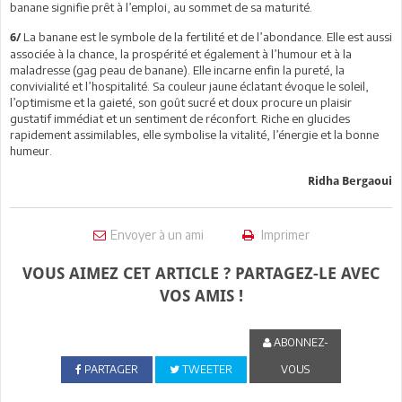
banane signifie prêt à l’emploi, au sommet de sa maturité.
La banane est le symbole de la fertilité et de l’abondance. Elle est aussi
6/
associée à la chance, la prospérité et également à l’humour et à la
maladresse (gag peau de banane). Elle incarne enfin la pureté, la
convivialité et l’hospitalité. Sa couleur jaune éclatant évoque le soleil,
l’optimisme et la gaieté, son goût sucré et doux procure un plaisir
gustatif immédiat et un sentiment de réconfort. Riche en glucides
rapidement assimilables, elle symbolise la vitalité, l’énergie et la bonne
humeur.
Ridha Bergaoui
Envoyer à un ami
Imprimer
VOUS AIMEZ CET ARTICLE ? PARTAGEZ-LE AVEC
VOS AMIS !
ABONNEZ-
PARTAGER
TWEETER
VOUS