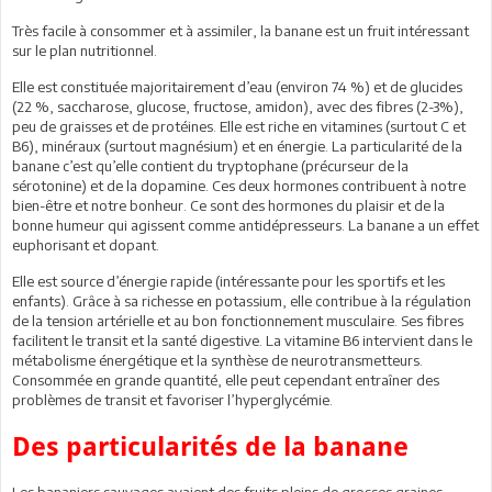
Très facile à consommer et à assimiler, la banane est un fruit intéressant
sur le plan nutritionnel.
Elle est constituée majoritairement d’eau (environ 74 %) et de glucides
(22 %, saccharose, glucose, fructose, amidon), avec des fibres (2-3%),
peu de graisses et de protéines. Elle est riche en vitamines (surtout C et
B6), minéraux (surtout magnésium) et en énergie. La particularité de la
banane c’est qu’elle contient du tryptophane (précurseur de la
sérotonine) et de la dopamine. Ces deux hormones contribuent à notre
bien-être et notre bonheur. Ce sont des hormones du plaisir et de la
bonne humeur qui agissent comme antidépresseurs. La banane a un effet
euphorisant et dopant.
Elle est source d’énergie rapide (intéressante pour les sportifs et les
enfants). Grâce à sa richesse en potassium, elle contribue à la régulation
de la tension artérielle et au bon fonctionnement musculaire. Ses fibres
facilitent le transit et la santé digestive. La vitamine B6 intervient dans le
métabolisme énergétique et la synthèse de neurotransmetteurs.
Consommée en grande quantité, elle peut cependant entraîner des
problèmes de transit et favoriser l’hyperglycémie.
Des particularités de la banane
Les bananiers sauvages avaient des fruits pleins de grosses graines