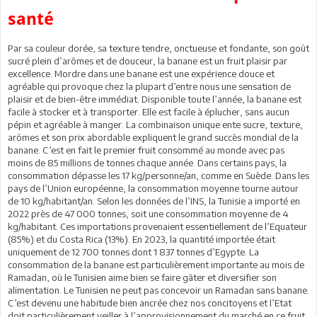
santé
Par sa couleur dorée, sa texture tendre, onctueuse et fondante, son goût
sucré plein d’arômes et de douceur, la banane est un fruit plaisir par
excellence. Mordre dans une banane est une expérience douce et
agréable qui provoque chez la plupart d’entre nous une sensation de
plaisir et de bien-être immédiat. Disponible toute l’année, la banane est
facile à stocker et à transporter. Elle est facile à éplucher, sans aucun
pépin et agréable à manger. La combinaison unique ente sucre, texture,
arômes et son prix abordable expliquent le grand succès mondial de la
banane. C’est en fait le premier fruit consommé au monde avec pas
moins de 85 millions de tonnes chaque année. Dans certains pays, la
consommation dépasse les 17 kg/personne/an, comme en Suède. Dans les
pays de l’Union européenne, la consommation moyenne tourne autour
de 10 kg/habitant/an. Selon les données de l’INS, la Tunisie a importé en
2022 près de 47 000 tonnes, soit une consommation moyenne de 4
kg/habitant. Ces importations provenaient essentiellement de l’Equateur
(85%) et du Costa Rica (13%). En 2023, la quantité importée était
uniquement de 12 700 tonnes dont 1 837 tonnes d’Egypte. La
consommation de la banane est particulièrement importante au mois de
Ramadan, où le Tunisien aime bien se faire gâter et diversifier son
alimentation. Le Tunisien ne peut pas concevoir un Ramadan sans banane.
C’est devenu une habitude bien ancrée chez nos concitoyens et l’Etat
doit particulièrement veiller à l’approvisionnement du marché en ce fruit