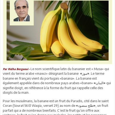
Le nom scientifique latin du bananier est « Musa» qui
Par Ridha Bergaoui -
vient du terme arabe «mawz» désignant la banane
. Le terme
«موز»
banane en français vient du portugais «banana». La banane est
également appelée dans de nombreux pays arabes «banan»
qui
«البنان»
signifie doigt, en référence à la forme du fruit qui rappelle celle des
doigts de la main.
Pour les musulmans, la banane est un fruit du Paradis, cité dans le saint
Coran (Sourat 56 El Waqia, verset 29) au nom de
, un fruit
«طلح منضود
»
parfait qui a de nombreux bienfaits. C’est le fruit qu’on offre aux
visiteurs, le fruit qu’on donne aux malades, les petits et les personnes