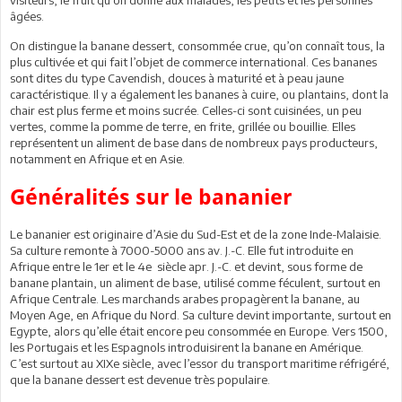
âgées.
On distingue la banane dessert, consommée crue, qu’on connaît tous, la
plus cultivée et qui fait l’objet de commerce international. Ces bananes
sont dites du type Cavendish, douces à maturité et à peau jaune
caractéristique. Il y a également les bananes à cuire, ou plantains, dont la
chair est plus ferme et moins sucrée. Celles-ci sont cuisinées, un peu
vertes, comme la pomme de terre, en frite, grillée ou bouillie. Elles
représentent un aliment de base dans de nombreux pays producteurs,
notamment en Afrique et en Asie.
Généralités sur le bananier
Le bananier est originaire d’Asie du Sud-Est et de la zone Inde-Malaisie.
Sa culture remonte à 7000-5000 ans av. J.-C. Elle fut introduite en
Afrique entre le 1er et le 4e siècle apr. J.-C. et devint, sous forme de
banane plantain, un aliment de base, utilisé comme féculent, surtout en
Afrique Centrale. Les marchands arabes propagèrent la banane, au
Moyen Age, en Afrique du Nord. Sa culture devint importante, surtout en
Egypte, alors qu’elle était encore peu consommée en Europe. Vers 1500,
les Portugais et les Espagnols introduisirent la banane en Amérique.
C’est surtout au XIXe siècle, avec l’essor du transport maritime réfrigéré,
que la banane dessert est devenue très populaire.