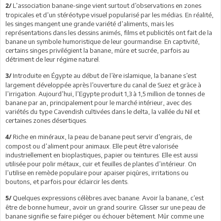
L’association banane-singe vient surtout d’observations en zones
2/
tropicales et d’un stéréotype visuel popularisé par les médias. En réalité,
les singes mangent une grande variété d’aliments, mais les
représentations dans les dessins animés, films et publicités ont fait de la
banane un symbole humoristique de leur gourmandise. En captivité,
certains singes privilégient la banane, mûre et sucrée, parfois au
détriment de leur régime naturel.
Introduite en Égypte au début de l’ère islamique, la banane s’est
3/
largement développée après l’ouverture du canal de Suez et grâce à
l’irrigation. Aujourd’hui, l’Egypte produit 1,3 à 1,5 million de tonnes de
banane par an, principalement pour le marché intérieur, avec des
variétés du type Cavendish cultivées dans le delta, la vallée du Nil et
certaines zones désertiques.
Riche en minéraux, la peau de banane peut servir d’engrais, de
4/
compost ou d’aliment pour animaux. Elle peut être valorisée
industriellement en bioplastiques, papier ou teintures. Elle est aussi
utilisée pour polir métaux, cuir et feuilles de plantes d’intérieur. On
l’utilise en remède populaire pour apaiser piqûres, irritations ou
boutons, et parfois pour éclaircir les dents.
Quelques expressions célèbres avec banane. Avoir la banane, c’est
5/
être de bonne humeur, avoir un grand sourire. Glisser sur une peau de
banane signifie se faire piéger ou échouer bêtement. Mûr comme une