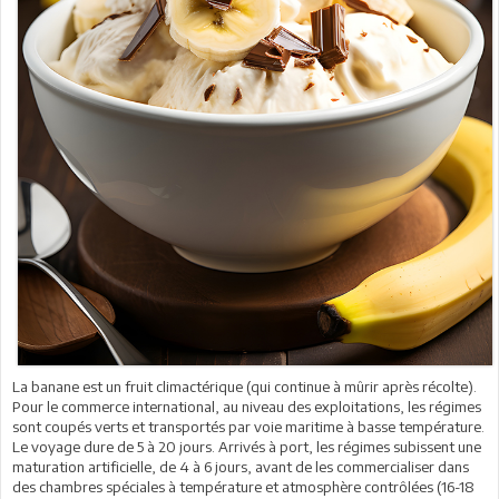
La banane est un fruit climactérique (qui continue à mûrir après récolte).
Pour le commerce international, au niveau des exploitations, les régimes
sont coupés verts et transportés par voie maritime à basse température.
Le voyage dure de 5 à 20 jours. Arrivés à port, les régimes subissent une
maturation artificielle, de 4 à 6 jours, avant de les commercialiser dans
des chambres spéciales à température et atmosphère contrôlées (16-18