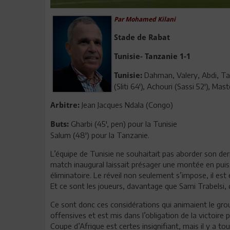
Par Mohamed Kilani
Stade de Rabat
Tunisie- Tanzanie 1-1
Dahman, Valery, Abdi, Talb
Tunisie:
(Sliti 64'), Achouri (Sassi 52'), Masto
Jean Jacques Ndala (Congo)
Arbitre:
Gharbi (45', pen) pour la Tunisie
Buts:
Salum (48') pour la Tanzanie.
L’équipe de Tunisie ne souhaitait pas aborder son de
match inaugural laissait présager une montée en puis
éliminatoire. Le réveil non seulement s’impose, il es
Et ce sont les joueurs, davantage que Sami Trabelsi, 
Ce sont donc ces considérations qui animaient le gro
offensives et est mis dans l’obligation de la victoire
Coupe d’Afrique est certes insignifiant, mais il y a to