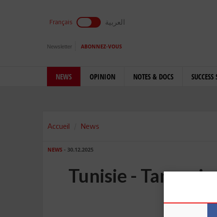
العربية
Français
Newsletter
ABONNEZ-VOUS
NEWS
OPINION
NOTES & DOCS
SUCCESS 
Accueil
News
NEWS
- 30.12.2025
Tunisie - Tanzanie
a