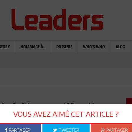
STORY
HOMMAGE À..
DOSSIERS
WHO'S WHO
BLOG
 1-1: Une qualification
VOUS AVEZ AIMÉ CET ARTICLE ?
mère
PARTAGER
TWEETER
PARTAGER