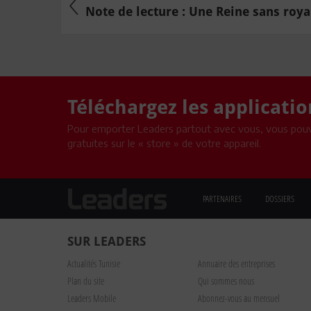
Note de lecture : Une Reine sans roya
Téléchargez les applicati
Pour emporter Leaders partout avec vous, vous pouv
gratuites sur le « store » de votre appareil.
PARTENAIRES
DOSSIERS
SUR LEADERS
Actualités Tunisie
Annuaire des entreprises
Plan du site
Qui sommes nous
Leaders Mobile
Abonnez-vous au mensuel