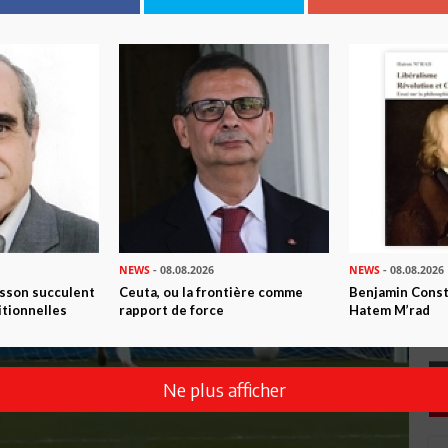
NEWS
- 08.08.2026
NEWS
- 08.08.2026
isson succulent
Ceuta, ou la frontière comme
Benjamin Consta
itionnelles
rapport de force
Hatem M’rad
Ne plus afficher