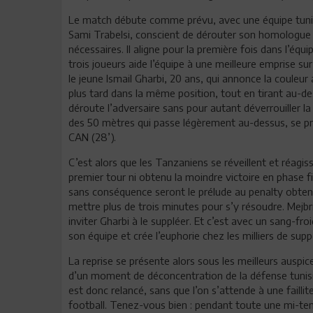
Le match débute comme prévu, avec une équipe tunis
Sami Trabelsi, conscient de dérouter son homologu
nécessaires. Il aligne pour la première fois dans l’équi
trois joueurs aide l’équipe à une meilleure emprise sur
le jeune Ismail Gharbi, 20 ans, qui annonce la couleur 
plus tard dans la même position, tout en tirant au-de
déroute l’adversaire sans pour autant déverrouiller la 
des 50 mètres qui passe légèrement au-dessus, se priv
CAN (28’).
C’est alors que les Tanzaniens se réveillent et réagi
premier tour ni obtenu la moindre victoire en phase fi
sans conséquence seront le prélude au penalty obtenu 
mettre plus de trois minutes pour s’y résoudre. Mejbr
inviter Gharbi à le suppléer. Et c’est avec un sang-fr
son équipe et crée l’euphorie chez les milliers de supp
La reprise se présente alors sous les meilleurs auspic
d’un moment de déconcentration de la défense tunisie
est donc relancé, sans que l’on s’attende à une failli
football. Tenez-vous bien : pendant toute une mi-tem