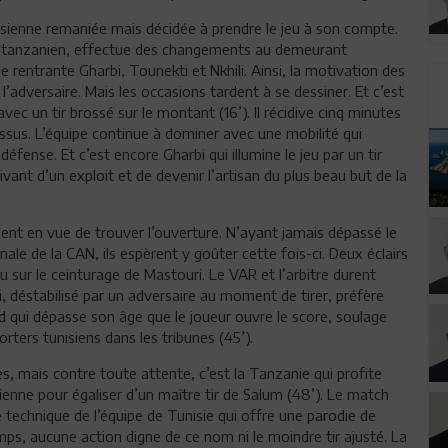
ienne remaniée mais décidée à prendre le jeu à son compte.
e tanzanien, effectue des changements au demeurant
pe rentrante Gharbi, Tounekti et Nkhili. Ainsi, la motivation des
 l’adversaire. Mais les occasions tardent à se dessiner. Et c’est
avec un tir brossé sur le montant (16’). Il récidive cinq minutes
ssus. L’équipe continue à dominer avec une mobilité qui
défense. Et c’est encore Gharbi qui illumine le jeu par un tir
ant d’un exploit et de devenir l’artisan du plus beau but de la
ssent en vue de trouver l’ouverture. N’ayant jamais dépassé le
nale de la CAN, ils espèrent y goûter cette fois-ci. Deux éclairs
sur le ceinturage de Mastouri. Le VAR et l’arbitre durent
i, déstabilisé par un adversaire au moment de tirer, préfère
oid qui dépasse son âge que le joueur ouvre le score, soulage
orters tunisiens dans les tribunes (45’).
es, mais contre toute attente, c’est la Tanzanie qui profite
nne pour égaliser d’un maître tir de Salum (48’). Le match
te technique de l’équipe de Tunisie qui offre une parodie de
ps, aucune action digne de ce nom ni le moindre tir ajusté. La