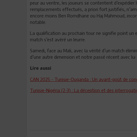
peur au ventre, les joueurs se contentent d’expédier l
remplacements effectués, a priori fort justifiés, n’amél
encore moins Ben Romdhane ou Haj Mahmoud, incorpo
notable.
La qualification au prochain tour ne signifie point un
match s’est avéré un leurre.
Samedi, face au Mali, avec la vérité d’un match élimin
d’une autre dimension et notre passé récent avec lui 
Lire aussi
CAN 2025 - Tunisie-Ouganda : Un avant-goût de co
Tunisie-Nigéria (2-3) : La déception et des interrogat