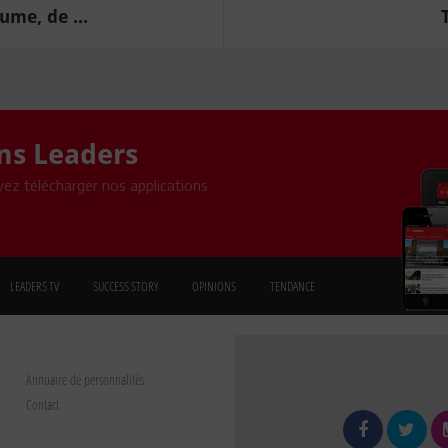
ume, de ...
ons Leaders
ez télécharger nos applications
LEADERS TV
SUCCESS STORY
OPINIONS
TENDANCE
Annuaire de personnalités
Contact