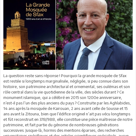
La question reste sans réponse ! Pourquoi la grande mosquée de Sfax
est restée si longtemps marginalisée, négligée, si peu connue dans son
histoire, son patrimoine architectural et ornemental, ses oulémas et son
rôle central dans la vie quotidienne de la ville, des siècles durant ? Ce
monument islamique, qui a célébré en 2015 son 1200e anniversaire,
n’est-il pas l’un des plus anciens du pays ? Construite par les Aghlabides,
14 ans après la mosquée de Kairouan, 2 ans avant celle de Sousse et 15
ans avant la Zitouna, bien que l’édifice originel n’ait pas vécu longtemps
et fût reconstruit en 378/988, elle constitue une pièce maîtresse de notre
patrimoine, et fait partie du génome de nombreuses générations
successives. Jusque-là, hormis des mentions éparses, des recherches
universitaires spécifiques et des articles scientifiques spécialisés, aucun