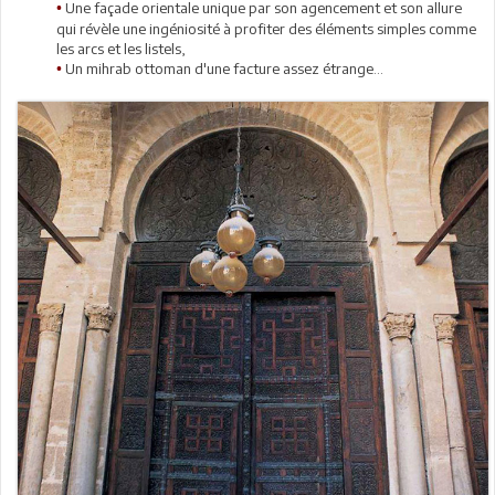
Une façade orientale unique par son agencement et son allure
•
qui révèle une ingéniosité à profiter des éléments simples comme
les arcs et les listels,
Un mihrab ottoman d'une facture assez étrange...
•