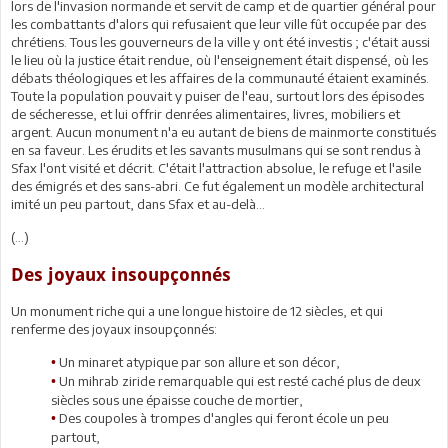
lors de l'invasion normande et servit de camp et de quartier général pour
les combattants d'alors qui refusaient que leur ville fût occupée par des
chrétiens. Tous les gouverneurs de la ville y ont été investis ; c'était aussi
le lieu où la justice était rendue, où l'enseignement était dispensé, où les
débats théologiques et les affaires de la communauté étaient examinés.
Toute la population pouvait y puiser de l'eau, surtout lors des épisodes
de sécheresse, et lui offrir denrées alimentaires, livres, mobiliers et
argent. Aucun monument n'a eu autant de biens de mainmorte constitués
en sa faveur. Les érudits et les savants musulmans qui se sont rendus à
Sfax l'ont visité et décrit. C'était l'attraction absolue, le refuge et l'asile
des émigrés et des sans-abri. Ce fut également un modèle architectural
imité un peu partout, dans Sfax et au-delà...
(…)
Des joyaux insoupçonnés
Un monument riche qui a une longue histoire de 12 siècles, et qui
renferme des joyaux insoupçonnés:
Un minaret atypique par son allure et son décor,
•
Un mihrab ziride remarquable qui est resté caché plus de deux
•
siècles sous une épaisse couche de mortier,
Des coupoles à trompes d'angles qui feront école un peu
•
partout,