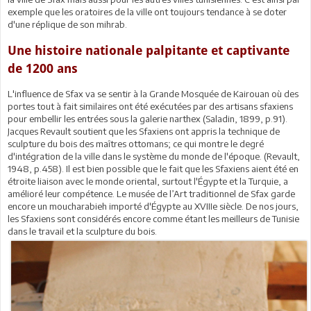
exemple que les oratoires de la ville ont toujours tendance à se doter
d'une réplique de son mihrab.
Une histoire nationale palpitante et captivante
de 1200 ans
L'influence de Sfax va se sentir à la Grande Mosquée de Kairouan où des
portes tout à fait similaires ont été exécutées par des artisans sfaxiens
pour embellir les entrées sous la galerie narthex (Saladin, 1899, p.91).
Jacques Revault soutient que les Sfaxiens ont appris la technique de
sculpture du bois des maîtres ottomans; ce qui montre le degré
d'intégration de la ville dans le système du monde de l'époque. (Revault,
1948, p.458). Il est bien possible que le fait que les Sfaxiens aient été en
étroite liaison avec le monde oriental, surtout l'Égypte et la Turquie, a
amélioré leur compétence. Le musée de l’Art traditionnel de Sfax garde
encore un moucharabieh importé d'Égypte au XVIIIe siècle. De nos jours,
les Sfaxiens sont considérés encore comme étant les meilleurs de Tunisie
dans le travail et la sculpture du bois.