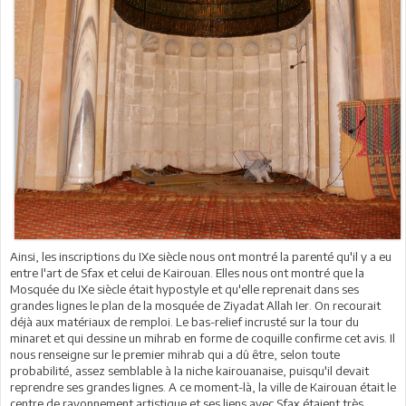
Ainsi, les inscriptions du IXe siècle nous ont montré la parenté qu'il y a eu
entre l'art de Sfax et celui de Kairouan. Elles nous ont montré que la
Mosquée du IXe siècle était hypostyle et qu'elle reprenait dans ses
grandes lignes le plan de la mosquée de Ziyadat Allah Ier. On recourait
déjà aux matériaux de remploi. Le bas-relief incrusté sur la tour du
minaret et qui dessine un mihrab en forme de coquille confirme cet avis. Il
nous renseigne sur le premier mihrab qui a dû être, selon toute
probabilité, assez semblable à la niche kairouanaise, puisqu'il devait
reprendre ses grandes lignes. A ce moment-là, la ville de Kairouan était le
centre de rayonnement artistique et ses liens avec Sfax étaient très