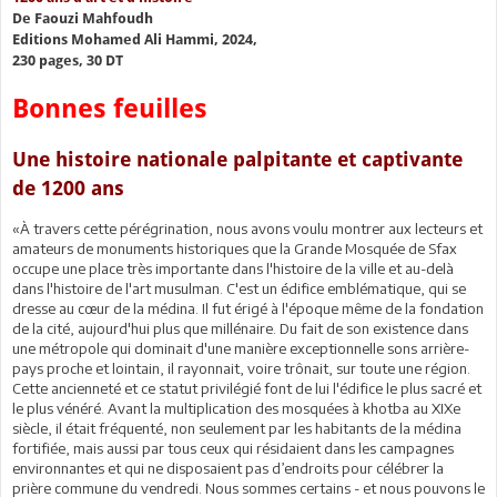
De Faouzi Mahfoudh
Editions Mohamed Ali Hammi, 2024,
230 pages, 30 DT
Bonnes feuilles
Une histoire nationale palpitante et captivante
de 1200 ans
«À travers cette pérégrination, nous avons voulu montrer aux lecteurs et
amateurs de monuments historiques que la Grande Mosquée de Sfax
occupe une place très importante dans l'histoire de la ville et au-delà
dans l'histoire de l'art musulman. C'est un édifice emblématique, qui se
dresse au cœur de la médina. Il fut érigé à l'époque même de la fondation
de la cité, aujourd'hui plus que millénaire. Du fait de son existence dans
une métropole qui dominait d'une manière exceptionnelle sons arrière-
pays proche et lointain, il rayonnait, voire trônait, sur toute une région.
Cette ancienneté et ce statut privilégié font de lui l'édifice le plus sacré et
le plus vénéré. Avant la multiplication des mosquées à khotba au XIXe
siècle, il était fréquenté, non seulement par les habitants de la médina
fortifiée, mais aussi par tous ceux qui résidaient dans les campagnes
environnantes et qui ne disposaient pas d’endroits pour célébrer la
prière commune du vendredi. Nous sommes certains - et nous pouvons le