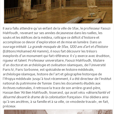
Il aura fallu attendre qu’un enfant de la ville de Sfax, le professeur Faouzi
Mahfoudh, revenant sur ses années de jeunesse dans les ruelles, les
souks et les édifices de la médina, rattrape ce déficit d’histoire et
accomplisse ce devoir d’exploration et de mise en lumière. Dans un
ouvrage intitulé
La grande mosquée de Sfax, 1200 ans d’art et d’histoire
(Editions Mohamed Ali Hammi), il nous fait découvrir les trésors
inexplorés d’un monument qui fait référence. Il s’y exerce avec érudition,
rigueur et talent. Professeur universitaire, Faouzi Mahfoudh, titulaire
d’un doctorat en archéologie et civilisation islamiques, de l’Université
Paris IV, Paris Sorbonne, est spécialiste en histoire médiévale,
archéologie islamique, histoire de l’art et géographie historique de
l’Ifriqiya médiévale. Jusqu’à tout récemment, il a été directeur de l’Institut
national du patrimoine de Tunisie. Dans les documents étudiés aux
Archives nationales, il retrouve la trace de son arrière-grand-père,
Hassan Ben ‘Ali Ben Mahfoudh, tisserand, qui avait vécu
«désenchanté et
désarmé devant le drame de la colonisation française».
Il lui dédiera ainsi
qu’à ses ancêtres, à sa famille et à sa ville, ce «modeste travail», en fait,
précieux.