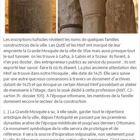
Les inscriptions hafsides révèlent les noms de quelques familles
constructrices de la ville. Les Quṭṭī et les Mnif ont marqué de leur
empreinte la Grande Mosquée de la ville de Sfax mais aussi presque tout
le sud tunisien: on les trouve à Gafsa, à Gabès et à Tozeur. Ils furent, à
n'en pas douter, des entrepreneurs publics au service du pouvoir ; ils ont
exporté leur savoir-faire là où ils étaient. La plus ancienne attestation des
Mnif se trouve dans notre Mosquée ; elle date de 1425. Elle sera suivie
par une autre que nous connaissons à travers un document d’archives
datant de 1425 et qui évoque un certain Ahmad Mnif possédant un atelier
de menuiserie à l'étage, dans le souk dédié à cette profession (ANT, C2-
carton 31- dossier 105). A l'époque ottomane, les membres de la famille
dominent encore le secteur de la construction.
(…) La Grande Mosquée a su, à elle seule, garder tout le répertoire
artistique de la ville, depuis l'Antiquité en passant par les premières
dynasties arabes de l'époque médiévale et jusqu'aux derniers Ottomans.
Ce monument symbolique de la ville servira de prototype et de
référence. Il sera la source d'inspiration inépuisable, non seulement pour
la ville de Sfax mais aussi pour les autres villes tunisiennes. C'est ainsi par