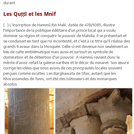
durant.
Les Quṭṭī et les Mnif
(…) L'inscription de Hammū ibn Malil, datée de 478/1085, illustre
l'importance de la politique édilitaire d'un prince local qui a voulu
dominer sa région et conquérir le pouvoir de Mahdia. Il se présentait et
se conduisait en tant que roi incontesté, et c'est à ce titre qu'il réalisa des
grands travaux dans la Mosquée. Celle-ci est devenue non seulement un
lieu de culte emblématique mais aussi et surtout un symbole de
domination et de détention d'un pouvoir. A Hammū revient donc le
mérite d'avoir refait la galerie narthex et le décor du minaret. Son œuvre
corrige les idées que nous avons de ces principautés locales souvent
perçues comme incultes. Les Barghawata de Sfax, autant que les
Khorassanides de Tunis, ont été des bâtisseurs et des monarques
absolus.