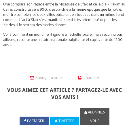
Une comparaison rapide entre la Mosquée de Sfax et celle d'al- Hakim au
Caire, construite vers 990, c'est-à-dire à la même époque que la nôtre,
montre combien les deux villes puisaient en tout cas dans un même fond
commun. L'art à Sfax s'est manifestement très orientalisé depuis les
Zirides. Il le restera des siècles durant.
Voilà comment un monument ignoré à l'échelle locale, mais reconnu par
ailleurs, raconte une histoire nationale palpitante et captivante de 1200
ans.»
Envoyer à un ami
Imprimer
VOUS AIMEZ CET ARTICLE ? PARTAGEZ-LE AVEC
VOS AMIS !
ABONNEZ-
PARTAGER
TWEETER
VOUS