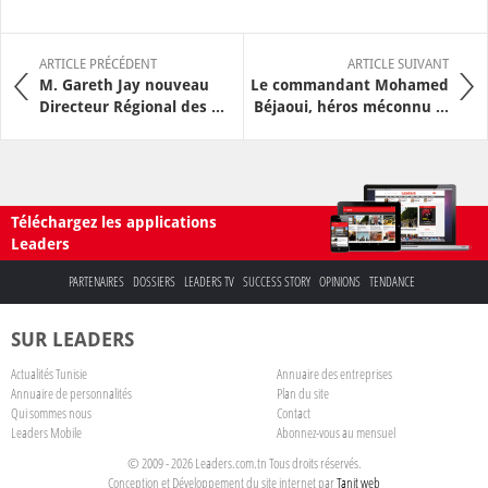
ARTICLE PRÉCÉDENT
ARTICLE SUIVANT
M. Gareth Jay nouveau
Le commandant Mohamed
Directeur Régional des ...
Béjaoui, héros méconnu ...
Téléchargez les applications
Leaders
PARTENAIRES
DOSSIERS
LEADERS TV
SUCCESS STORY
OPINIONS
TENDANCE
SUR LEADERS
Actualités Tunisie
Annuaire des entreprises
Annuaire de personnalités
Plan du site
Qui sommes nous
Contact
Leaders Mobile
Abonnez-vous au mensuel
© 2009 - 2026 Leaders.com.tn Tous droits réservés.
Conception et Développement du site internet par
Tanit web