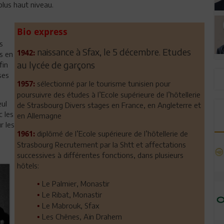
lus haut niveau.
Bio express
s
naissance à Sfax, le 5 décembre. Etudes
1942:
s en
au lycée de garçons
fin
ses
sélectionné par le tourisme tunisien pour
1957:
poursuivre des études à l’Ecole supérieure de l’hôtellerie
eul
de Strasbourg Divers stages en France, en Angleterre et
c les
en Allemagne
r les
diplômé de l’Ecole supérieure de l’hôtellerie de
1961:
Strasbourg Recrutement par la Shtt et affectations
successives à différentes fonctions, dans plusieurs
hôtels:
Le Palmier, Monastir
•
Le Ribat, Monastir
•
Le Mabrouk, Sfax
•
Les Chênes, Aïn Drahem
•