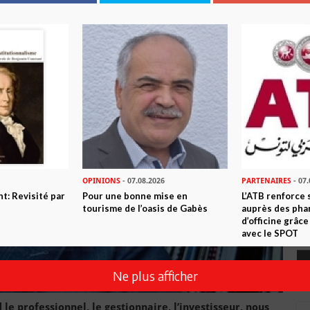
OPINIONS
- 07.08.2026
PARTENAIRES
- 07.
t: Revisité par
Pour une bonne mise en
L’ATB renforce
tourisme de l’oasis de Gabès
auprès des pha
d’officine grâce
avec le SPOT
Ne plus afficher
e professionnel, le gestionnaire, l’investisseur, nous