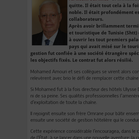
quitte. Il était tout cela à la f
noble. Il était profondément e
collaborateurs.
Après avoir brillamment terminé
et touristique de Tunisie (Shtt)
à ouvrir les tout premiers pal
pays qui avait misé sur le tour
gestion fut confiée à une société étrangère spéci
les objectifs fixés. Le contrat fut alors résilié.
Mohamed Amouri et ses collègues se virent alors conf
relevèrent avec brio le défi de remplacer cette chaîne 
Si Mohamed fut à la fois directeur des hôtels Ulyss
ni de sa peine. Ses qualités professionnelles l’amenèr
d’exploitation de toute la chaîne.
Il rejoignit ensuite son frère Omrane pour bâtir ensemb
ensuite une société de gestion hôtelière qui le condui
Cette expérience considérable l’encouragea, dans le
de l’État, à se lancer dans une nouvelle aventure: la 