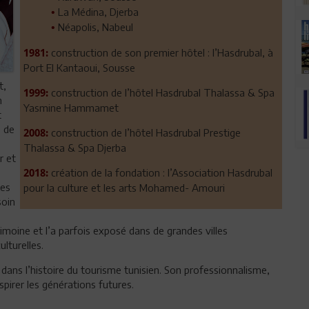
La Médina, Djerba
•
Néapolis, Nabeul
•
construction de son premier hôtel : l’Hasdrubal, à
1981:
Port El Kantaoui, Sousse
t,
construction de l’hôtel Hasdrubal Thalassa & Spa
1999:
n
Yasmine Hammamet
t
s de
construction de l’hôtel Hasdrubal Prestige
2008:
Thalassa & Spa Djerba
r et
création de la fondation : l’Association Hasdrubal
2018:
ses
pour la culture et les arts Mohamed- Amouri
soin
imoine et l’a parfois exposé dans de grandes villes
lturelles.
dans l’histoire du tourisme tunisien. Son professionnalisme,
spirer les générations futures.