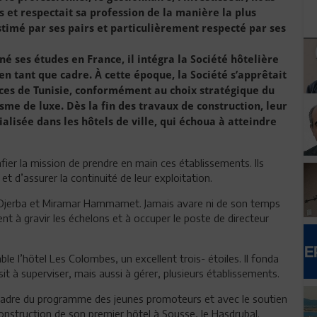
ois et respectait sa profession de la manière la plus
stimé par ses pairs et particulièrement respecté par ses
 ses études en France, il intégra la Société hôtelière
 en tant que cadre. À cette époque, la Société s’apprêtait
aces de Tunisie, conformément au choix stratégique du
isme de luxe. Dès la fin des travaux de construction, leur
alisée dans les hôtels de ville, qui échoua à atteindre
ier la mission de prendre en main ces établissements. Ils
et d’assurer la continuité de leur exploitation.
e Djerba et Miramar Hammamet. Jamais avare ni de son temps
ent à gravir les échelons et à occuper le poste de directeur
le l’hôtel Les Colombes, un excellent trois- étoiles. Il fonda
sit à superviser, mais aussi à gérer, plusieurs établissements.
 cadre du programme des jeunes promoteurs et avec le soutien
construction de son premier hôtel à Sousse, le Hasdrubal.