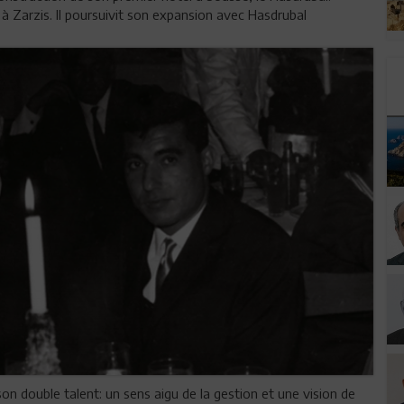
s à Zarzis. Il poursuivit son expansion avec Hasdrubal
n double talent: un sens aigu de la gestion et une vision de