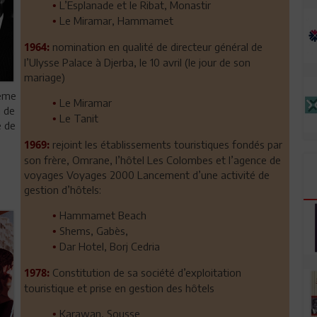
L’Esplanade et le Ribat, Monastir
•
Le Miramar, Hammamet
•
nomination en qualité de directeur général de
1964:
l’Ulysse Palace à Djerba, le 10 avril (le jour de son
mariage)
même
Le Miramar
•
n de
Le Tanit
•
e de
rejoint les établissements touristiques fondés par
1969:
son frère, Omrane, l’hôtel Les Colombes et l’agence de
voyages Voyages 2000 Lancement d’une activité de
gestion d’hôtels:
Hammamet Beach
•
Shems, Gabès,
•
Dar Hotel, Borj Cedria
•
Constitution de sa société d’exploitation
1978:
touristique et prise en gestion des hôtels
Karawan, Sousse
•