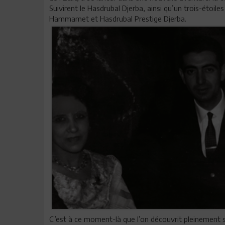
Suivirent le Hasdrubal Djerba, ainsi qu’un trois-étoile
Hammamet et Hasdrubal Prestige Djerba.
C’est à ce moment-là que l’on découvrit pleinement so