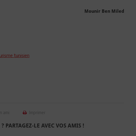
Mounir Ben Miled
urisme tunisien
n ami
Imprimer
 ? PARTAGEZ-LE AVEC VOS AMIS !