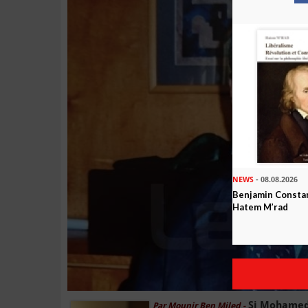
NEWS
- 08.08.2026
Benjamin Constan
Hatem M’rad
Si Mohamed l
Par Mounir Ben Miled -